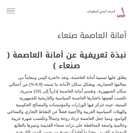
أمانة العاصمة صنعاء
نبذة تعريفية عن أمانة العاصمة (
صنعاء )
يطلق عليها تسمية أمانة العاصمة، وتعد حاضرة اليمن ومعلماً من
معالمها الحضارية، ويشكل سكان الأمانة ما نسبته (8.9 %) من أجمالي
سكان الجمهورية، وتقسم أمانة العاصمة إدارياً إلى (10) مديرية،
تكتسب أهميتها باعتبارها العاصمة السياسية والتاريخية
للجمهورية
اليمنية، حيث تتركز فيها الوزارات والمؤسسات والمصالح الحكومية
والهيئات السياسية العربية والأجنبية فضلاً عن النشاط التجاري والصناعي
الواسع، ومما جعل العاصمة تزداد روعة وجمالاً وتكتسب شهرة عربية
وعالمية واسعة المحافظة على تراث صنعاء القديمة وتميزها بالطابع
المعماري الفريد , وهذا ما أهلها أن تصبح من ضمن المدن التاريخية