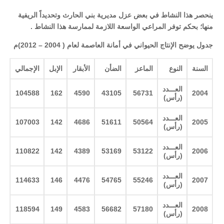
ينحصر هذا النشاط في بعض عزل مديرية بني الحارث وتحديداً الريفية
منها؛ بحكم توفر المراعي الواسعة اللازمة لممارسة هذا النشاط
.
جدول يوضح الإنتاج الحيواني في أمانة العاصمة لعام ( 2004 – 2012)م
السنة
النوع
الماعز
الضأن
الأبقار
الإبل
الإجمالي
العـــدد
104588
162
4590
43105
56731
2004
(رأس
)
العـــدد
107003
142
4686
51611
50564
2005
(رأس
)
العـــدد
110822
142
4389
53169
53122
2006
(رأس
)
العـــدد
114633
146
4476
54765
55246
2007
(رأس
)
العـــدد
118594
149
4583
56682
57180
2008
(رأس
)