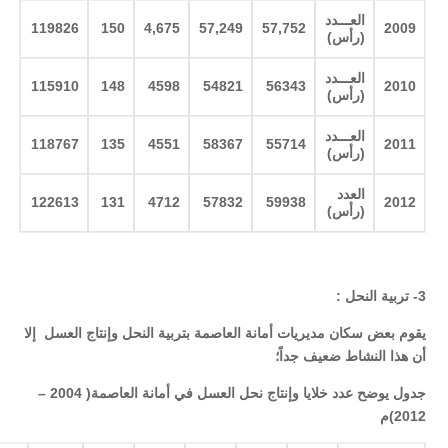
العـــدد
119826
150
4,675
57,249
57,752
2009
(رأس
)
العـــدد
115910
148
4598
54821
56343
2010
(رأس
)
العـــدد
118767
135
4551
58367
55714
2011
(رأس
)
العدد
122613
131
4712
57832
59938
2012
(رأس
)
3-
تربية النحل
:
يقوم بعض سكان مديريات أمانة العاصمة بتربية النحل وإنتاج العسل إلا
أن هذا النشاط ضعيف جداً؛
جدول يوضح عدد خلايا وإنتاج نحل العسل في أمانة العاصمة( 2004 –
2012)م