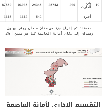
بني
87559
96935
24345
25743
269
10
الحارث
أخـرى
542
1112
1115
ملاحظة: تم إدراج جزء من سكان سنحان وبني بهلول 
وهمدان إلى سكان أمانة العاصمة كما هو مبين أعلاه
التقسيم الإداري لأمانة العاصمة