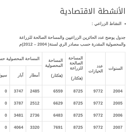
الأنشطة الاقتصادية
النشاط الزراعي
:
جدول يوضح عدد الحائزين الزراعيين والمساحة الصالحة للزراعة
والمحصولية المقدرة حسب مصادر الري لسنة
( 2004 – 2012)
م
المساحة
المساحة المحصولية حس
المساحة
الصالحة
المحصولية
عدد
للزراعة
السنوات
الحيازات
أمطار
آبار
سيو
(
هكتار
)
(
هكتار
)
0
3747
2485
6559
8725
9772
2004
0
3787
2512
6629
8725
9772
2005
0
3481
2736
6483
8725
9772
2006
0
4064
3320
7691
8725
9772
2007