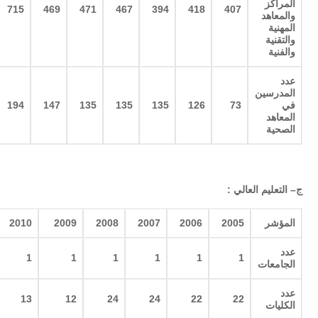
المراكز
715
469
471
467
394
418
407
والمعاهد
المهنية
والتقنية
والفنية
عدد
المدرسين
في
73
126
135
135
135
147
194
المعاهد
الصحية
ج
–
التعليم العالي
:
المؤشر
2005
2006
2007
2008
2009
2010
عدد
1
1
1
1
1
1
الجامعات
عدد
13
12
24
24
22
22
الكليات