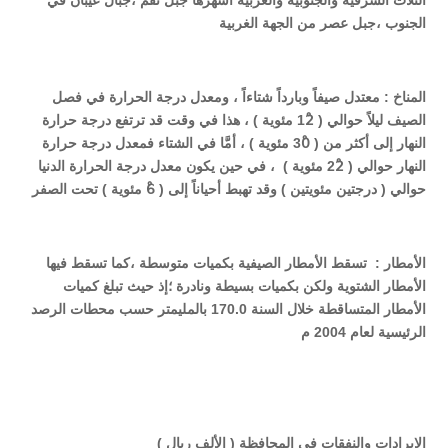
الثلاث الشرقية والجنوبية والغربية أشهرها جبل نقم ،جبال عيبان في
الجنوب ،جبل عصر من الجهة الغربية
المناخ
:
معتدل صيفاً وبارداً شتاءاً ، ومعدل درجة الحرارة في فصل
الصيف ليلاً حوالي
( 12ْ
مئوية ) ، هذا في وقت قد ترتفع درجة حرارة
النهار إلى أكثر من ( 30ْ مئوية ) ، أمَّا في الشتاء فمعدل درجة حرارة
النهار حوالي ( 22ْ مئوية
)
، في حين يكون معدل درجة الحرارة الدنيا
حوالي ( درجتين مئويتين ) وقد تهبط أحياناً إلى ( 6ْ مئوية ) تحت الصفر
الأمطار :
تسقط الأمطار الصيفية بكميات متوسطة ،كما تسقط فيها
الأمطار الشتوية ولكن بكميات بسيطة ونادرة ؛إذ حيث تبلغ كميات
الأمطار المتساقطة خلال السنة
170.0
بالمليمتر حسب محطات الرصد
الرئيسية لعام 2004 م
الإيرادات والنفقات في المحافظة ( الألف ريال )