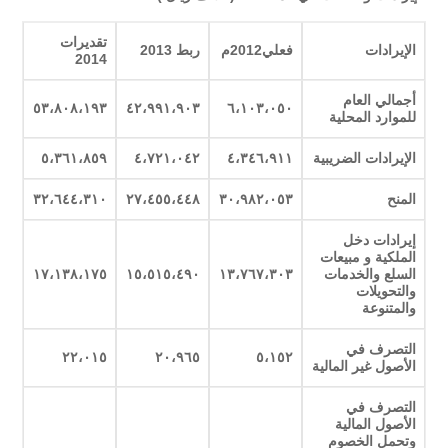
تقديرات
الإيرادات
فعلي2012م
ربط 2013
2014
أجمالي العام
٥٣،٨٠٨،١٩٣
٤٢،٩٩١،٩٠٣
٦،١٠٣،٠٥٠
للموارد المحلية
الإيرادات الضريبية
٤،٣٤٦،٩١١
٤،٧٢١،٠٤٢
٥،٣٦١،٨٥٩
المنح
٣٠،٩٨٢،٠٥٣
٢٧،٤٥٥،٤٤٨
٣٢،٦٤٤،٣١٠
إيرادات دخل
الملكية و مبيعات
السلع والخدمات
١٣،٧٦٧،٣٠٣
١٥،٥١٥،٤٩٠
١٧،١٣٨،١٧٥
والتحويلات
والمتنوعة
التصرف في
٢٢،٠١٥
٢٠،٩٦٥
٥،١٥٢
الأصول غير المالية
التصرف في
الأصول المالية
وتحمل الخصوم