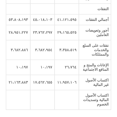
النفقات
أجمالي النفقات
٤١،١٢١،٥٩٥
٤٥،٠١٨،١٠٣
٥٣،٨٠٨،١٩٣
أجور وتعويضات
٢٨،٩٥١،٢٢٧
٢٣،٧٦٢،٢٩٧
٢٩،١٦٥،٥٢٥
العاملين
نفقات على السلع
والخدمات
٣،٣٥٨،٥١٩
٣،٦٨٢،٩٥٤
٣،٦٨٢،٨٨٦
والممتلكات
الإعانات والمنح و
١٠،١٩٧
١٠،١٩٧
٢٦،٧٦٤
المنافع الاجتماعية
اكتساب الأصول
٢١،١٦٣،٨٨٣
١٧،٥٦٢،٦٥٥
١١،٩٥٧،١٠٦
غير المالية
اكتساب الأصول
المالية وتسديدات
الخصوم