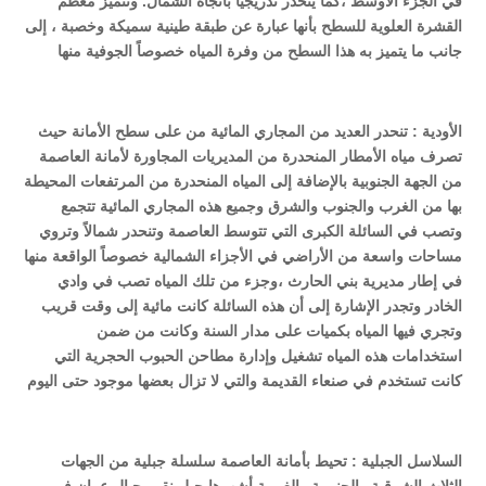
في الجزء الأوسط ،كما ينحدر تدريجياً باتجاه الشمال
.
وتتميز معظم
القشرة العلوية لل
س
طح بأنها عبارة عن طبقة طينية سميكة وخصبة ، إلى
جانب ما يتميز به هذا السطح من وفرة المياه خصوصاً الجوفية منها
الأودية :
تنحدر العديد من المجاري المائية من على سطح الأمانة حيث
تصرف مياه الأمطار المنحدرة من المديريات المجاورة لأمانة العاصمة
من الجهة الجنوبية بالإضافة إلى المياه المنحدرة من المرتفعات المحيطة
بها من الغرب والجنوب والشرق وجميع هذه المجاري المائية تتجمع
وتصب في السائلة الكبرى التي تتوسط العاصمة وتنحدر شمالاً وتروي
مساحات واسعة من الأراضي في الأجزاء الشمالية خصوصاً الواقعة منها
في إطار مديرية بني الحارث ،وجزء من تلك المياه تصب في وادي
الخادر وتجدر الإشارة إلى أن هذه السائلة كانت مائية إلى وقت قريب
وتجري فيها المياه بكميات على مدار السنة وكانت من ضمن
استخدامات هذه المياه تشغيل وإدارة مطاحن الحبوب الحجرية التي
كانت تستخدم في صنعاء القديمة والتي لا تزال بعضها موجود حتى اليوم
السلاسل الجبلية :
تحيط بأمانة العاصمة سلسلة جبلية من الجهات