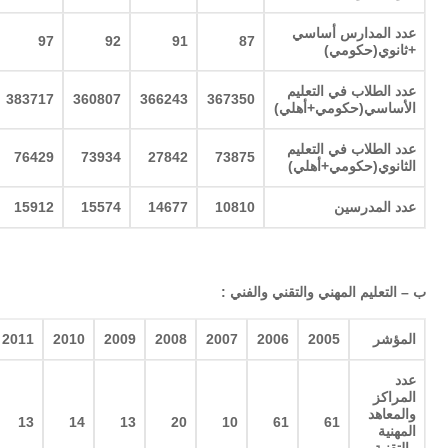
عدد المدارس أساسي
97
92
91
87
+ثانوي(حكومي
)
عدد الطلاب في التعليم
383717
360807
366243
367350
الأساسي(حكومي+أهلي
)
عدد الطلاب في التعليم
76429
73934
27842
73875
الثانوي(حكومي+أهلي
)
عدد المدرسين
10810
14677
15574
15912
ب
–
التعليم المهني والتقني والفني
:
المؤشر
2005
2006
2007
2008
2009
2010
2011
عدد
المراكز
والمعاهد
13
14
13
20
10
61
61
المهنية