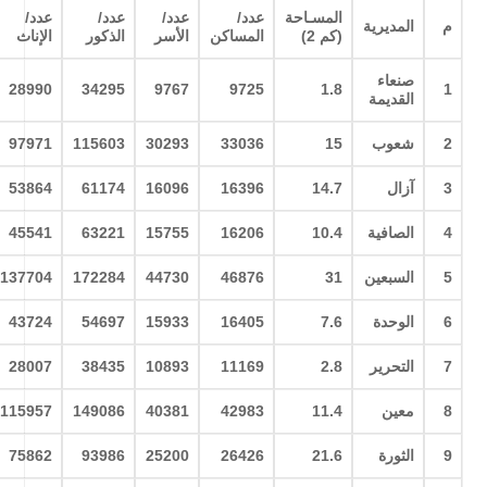
المسـاحة
عدد/
عدد/
عدد/
عدد/
م
المديرية
(كم 2)
المساكن
الأسر
الذكور
الإناث
صنعاء
28990
34295
9767
9725
1.8
1
القديمة
2
شعوب
15
33036
30293
115603
97971
3
آزال
14.7
16396
16096
61174
53864
4
الصافية
10.4
16206
15755
63221
45541
5
السبعين
31
46876
44730
172284
137704
6
الوحدة
7.6
16405
15933
54697
43724
7
التحرير
2.8
11169
10893
38435
28007
8
معين
11.4
42983
40381
149086
115957
9
الثورة
21.6
26426
25200
93986
75862