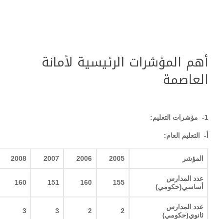
أهم المؤشرات الرئيسية لأمانة
العاصمة
1-
مؤشرات التعليم
:
أ‌- التعليم العام
:
المؤشر
2005
2006
2007
2008
عدد المدارس
160
151
160
155
أساسي(حكومي
)
عدد المدارس
3
3
2
2
ثانوي(حكومي
)