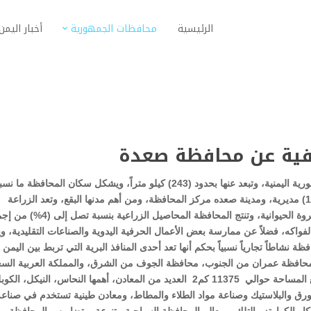
الرئيسية
محافظات الجمهورية
أخبار اليمن
يفية عن محافظة صعدة
تقع محافظة صعدة شمال في الجزء الشمالي من الجمهورية اليمنية، وتبعد عنها بحدود (243) كيلو متراً، ويشكل سكان المحافظة ما
(3.5%) من إجمالي سكان الجمهورية، وعدد مديرياتها (15) مديرية، ومدينة صعده مركز المحافظة، ومن أهم مدنها البقع، وتعد الزراعة
النشاط الرئيس لسكان المحافظة إلى جانب الاهتمام بالثروة الحيوانية، وتنتج المحافظة المحاصيل 
فواكه، فضلاً عن ممارسة بعض الأعمال الحرفية اليدوية والصناعات التقليدية، و
 نشاطاً تجارياً نسبياً بحكم أنها تعد أحدى المنافذ البرية التي تربط بين اليمن
حافظة عمران من الجنوب، محافظة الجوف من الشرق، والمملكة العربية السع
من الشمال والغربوتضم أراضي محافظة صعدة التي تبلغ المساحة حوالي 11375 كم2 العديد من المعادن، أهمها النحاس، النيكل، 
ورق والبلاستيك وصناعة مواد الطلاء والمطاط، ومعادن طينية تستخدم في صناعة