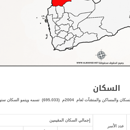
السكان
يبلغ عدد سكان محافظة صعده وفقاً لنتائج التعداد العام للسكان والمساكن والمنشآت لعام 2004م (695.033) نسمه وينمو السك
إجمالي السكان المقيمين
عدد الأسر