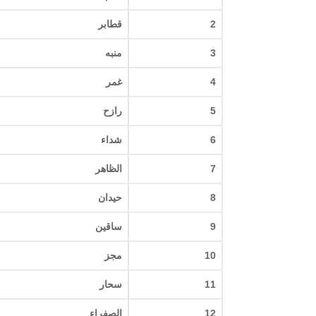
2
قطابر
3
منبه
4
غمر
5
رازح
6
شداء
7
الظاهر
8
حيدان
9
ساقين
10
مجز
11
سحار
12
الصفراء