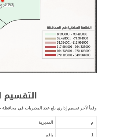
التقسيم ا
وفقاً لآخر تقسيم إداري بلغ عدد المديريات في محافظة صعدة (15) مديرية وهي على النح
م
المديرية
1
باقم