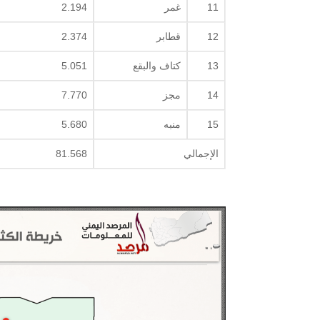
11
غمر
2.194
12
قطابر
2.374
13
كتاف والبقع
5.051
14
مجز
7.770
15
منبه
5.680
الإجمالي
81.568