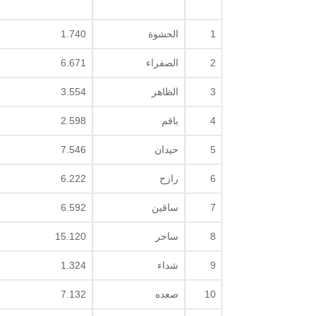
1
الحشوة
1.740
2
الصفراء
6.671
3
الظاهر
3.554
4
باقم
2.598
5
حيدان
7.546
6
رازح
6.222
7
ساقين
6.592
8
ساحر
15.120
9
شداء
1.324
10
صعده
7.132