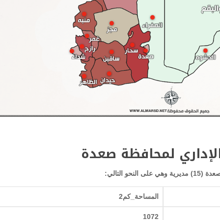
لإداري لمحافظة صعدة
و التالي:
المساحة_كم2
1072