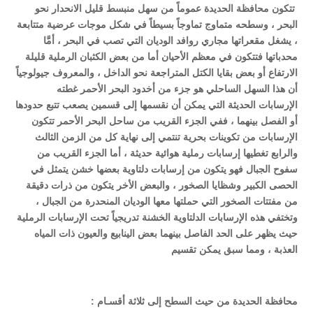
تتكون محافظة الحديدة عموماً من سهل منبسط قليل الانحدار نحو
البحر ، وسطحه متماوج تماوجاً بسيطاً في شكل موجات عرضية متتابعة
، يشغل مقعراتها مجاري روافد الوديان التي تصب في البحر ، أمَّا
محدباتها فتتكون في معظم الأحيان أما من بعض الكثبان الرملية قليلة
الارتفاع أو بعض بقايا الكتل المتراجعة نحو الداخل ، والمعروف جيولوجياً
أن هذا السهل الساحلي هو جزء من أخدود البحر الأحمر غطته
الإرسابات الحديثة التي يمكن أن نقسمها إلى قسمين يصعب تتبع حدودها
أو الفصل بينهما ، ففي الجزء القريب من ساحل البحر الأحمر تتكون
الإرسابات من تكوينات بحرية تنتمي إلى نهاية كل من الزمن الثالث
والرابع تغطيها إرسابات رملية هوائية حديثة ، أما الجزء القريب من
سفوح الجبال فهو يتكون من إرسابات دلتاوية بعضها خشن يتمثل في
الحصى الكبير وشظايا الصخور ، والبعض الأخر يتكون من ذرات دقيقة
من مفتتات الصخور التي حملتها معها الوديان المنحدرة من الجبال ،
وتختفي هذه الإرسابات الدلتاوية الخشنة تدريجياً تحت الإرسابات الرملية
حيث يظهر على الحد الفاصل بينهما بعض الينابيع والعيون ذات المياه
العذبة ، ومما سبق يمكن تقسيم
محافظة الحديدة من حيث السطح إلى ثلاثة أقسـام
: