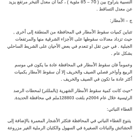
النسبية يتراوح بين (
70
85ْ
مئوية ) ، كما أن معدل التبخر مرتفع يزيد
عن معدل التساقط .
ج – الأمطار
:
تتباين كميات سقوط الأمطار في المحافظة من المنطقة إلى أخرى ,
حيث تزداد معدلات سقوطها على الأجزاء الشرقية منها والمرتفعات
الجبلية . في حين تقل او تنعدم في بعض الأحيان على الشريط الساحلي
بشكل عام .
وعموماً فان سقوط الأمطار في المحافظة عادة ما يكون في موسم
الربيع وأواخر فصلي الصيف والخريف إلا أن سقوط الأمطار بكميات
أكثر عادة ما تكون في الصيف والخريف .
*حيث كانت كمية سقوط الأمطار الشهرية (بالمللتر) لمحطات الرصد
الرئيسية خلال عام 2004م بلغت 128803ملم في محافظة الحديدة.
الغطاء النباتي
:
يتنوع الغطاء النباتي في المحافظة فتكثر الأشجار المعمرة بالإضافة إلى
الحشائش والنباتات الصغيرة في السهول والكثبان الرملية الغير مزروعة
.