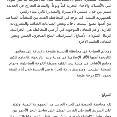
غني بالأسماك والأحياء البحرية كماً ونوعاً. والنشاط التجاري في الحديدة
متميز من خلال عمليتي (الاستيراد والتصدير) لثاني ميناء رئيس
للجمهورية اليمنية، كما يوجد في المحافظة العديد من المنشآت الصناعية
من أهمها مصنع أسمنت باجل، وبعض الصناعات الغذائية والمشروبات
الغازية. وأهم المعادن الموجودة في أراضي المحافظة هي: الجرانيت،
الرمال السوداء، الأصباغ ، السيراميك، الملح الصخري، الجبس وبعض
المعادن الطينية الأخرى
ومعالم السياحة في محافظة الحديدة متنوعة بالإضافة إلى معالمها
التاريخية أهمها الآثار الإسلامية في مدينة زبيد التاريخية، كالجامع الكبير
وجامع الأشاعر في مدينة بيت الفقيه ومدينة الخوخة الساحلية، وحمام
السخنة الطبيعي. ومتوسط درجة الحرارة في الحديدة خلال أيام السنة
بحدود (29) درجة مئوية
الموقع :
تقع محافظة الحديدة في الجزء الغربي من الجمهورية اليمنية وتمتد
علي الشريط الساحلي الغربي المطل على ساحل البحر الأحمر بين
خطي طول( 42-43) شرق جرينتش وبين خطي عرض (14-16) شمال