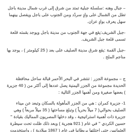
– جبال وهنه :سلسلة جبلية تمتد من شرق إلى غرب شمال مدينة باجل
تطل من الشمال على وادٍ سردُد ومن الجنوب على باجل ويفصل بينهما
سهل يعرف بوادٍ عزان.
-جبل الشريف:يقع في جهة الجنوب من مدينة باجل ويوجد بقمته قلعة
تسمى قلعة جبل الشريف.
-جبل القمة :يقع شرق مدينة الصليف على بعد ( 25 كيلومتر ) ، يوجد بها
مناجم الملح .
ج – مجموعة الجزر : تنتشر في البحر الأحمر قبالة ساحل محافظة
الحديدة مجموعة من الجزر اليمنية يصل عددها إلى أكثر من ( 40 جزيرة
) بعضها صغيرة ومن أهمها الجزر التالية :
1- جزيرة كمران : هي من الجزر المأهولة بالسكان وتبعد عن ميناء
الصليف بحوالي( 7 ميلاً بحرياً ) وتبلغ مساحتها ( 35 ميلاً مربعاً ) وهي
جزيرة ذات أهمية استراتيجية ، وقد دخلها المصريون المماليك بقيادة ”
حسين الكردي ” في عام ( 921 هجرية ) وبعد ذلك ظلت تحت سيطرة
العثمانيين حتى احتلتها بريطانيا في عام ( 1867 ميلادية ) ، واستخدمت