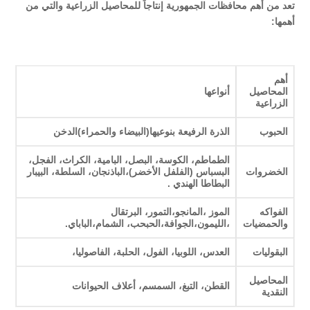
تعد من أهم محافظات الجمهورية إنتاجاً للمحاصيل الزراعية والتي من
أهمها:
أهم
المحاصيل
أنواعها
الزراعية
الحبوب
الذرة الرفيعة بنوعيها(البيضاء والحمراء)الدخن
الطماطم، الكوسة، البصل، البامية، الكراث، الفجل،
الخضروات
البسباس (الفلفل الأخضر)،الباذنجان، السلطة، البيبار
البطاطا الهندي .
الفواكه
الموز ،المانجو،التمور، البرتقال
والحمضيات
،الليمون،الجوافة،الحبحب، الشمام،الباباي.
البقوليات
العدس، اللوبيا، الفول، الحلبة، الفاصوليا،
المحاصيل
القطن، التبغ، السمسم، أعلاف الحيوانات
النقدية