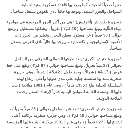
حجراً صحياً للحجيج ، كما يوجد بها قاعدة عسكرية يمنية لحماية
السواحل والجزر اليمنية، ويوجد بها حالياً نادي للغوص يستغل سياحياً .
2-جزيرة طقفاش (أنتوفيش) : هي من أكبر الجزر الموجودة في مواجهة
ميناء اللحَّية وتبلغ مساحتها ( 28 كم٢ ) تقريباً ، وشكلها مستطيل وترتفع
حوالي ( 36 قدماً ) عن مستوى سطح البحر ، وتعتبر من الجزر ذات
الأهمية الإستراتيجية والاقتصادية ، ويوجد بها حالياً نادي للغوص يستغل
سياحياً.
3-جزيرة حنيش الكبرى: يبعد طرفها الشمالي الشرقي من الساحل
بحوالي (28 ميلاً بحرياً)، وتبلغ مساحتها حوالي ( 67 كم٢ ) وتقع على خط
عرض ( 44َ,13ْ ) شمالاً ، وخط طول (
42ْ
,
45َ
) شرقاً ، وهي جزيرة
صخرية تمتد بها سلسلة جبلية على مدى طولها وأعلى ارتفاع لهذه
السلسلة الجبلية يبلغ ( 1335 قدماً ) ، وفي عام ( 1981 ميلادية ) بنت
عليها المؤسسة العامة للموانئ اليمنية فناراً لإرشاد السفن وخدمة
الملاحة الدولية.
4- جزيرة حنيش الصغرى: تبعد عن الساحل بحوالي ( 25 ميلاً بحرياً ) ،
وتبلغ مساحتها حوالي ( 10 كم٢ ) ، وهي جزيرة صخرية بركانية أعلى
ارتفاع لها ( 627 قدماً ) ، وفي عام ( 1981 ميلادية ) بنت عليها المؤسسة