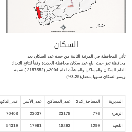
السكان
تأتي المحافظة في المرتبة الثانية من حيث عدد السكان بعد
محافظة تعز حيث بلغ عدد سكان محافظة الحديدة وفقاً لنتائج التعداد
العام للسكان والمساكن والمنشآت لعام 2004م (
2157552
) نسمه
وينمو السكان سنويا بمعدل(
3.25
%)
المديرية
المساحة_كم2
عدد_المساكن
عدد_الأسر
عدد_الذكور
الزهره
776
23178
23037
70408
اللحية
1299
18293
17991
54319