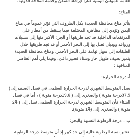
العامة للموانئ اليمنية فناراً لإرشاد السفن وخدمة الملاحة الدولية.
المناخ:
يتأثر مناخ محافظة الحديدة بكل الظروف التي تؤثر عموماً في مناخ
اليمن وتؤدي إلى مظاهره المختلفة فيما يسقط من أمطار على
المرتفعات الداخلية قد تجد طريقها أو الجزء الأكبر منها إلى مسيلات
وروافد ووديان تصل بها إلى البحر الأحمر أو قد تجد طريقها خلال
الطبقات إلى سهل تهامة على البحر الأحمر، ومناخ محافظة الحديدة
يتميز بصيف طويل حار وشتاء قصير دافئ، وفيما يلي أهم العناصر
المناخية :
أ- درجة الحرارة
:
يصل المتوسط الشهري لدرجة الحرارة العظمى في فصل الصيف إلى(
37.5درجة مئوية ) والصغرى إلى ( 19.6درجة مئوية ) ، أما في فصل
الشتاء فأن المتوسط الشهري لدرجة الحرارة العظمى تصل إلى (
24ْ
مئوية ) والصغرى إلى (14ْ مئوية).
ب – درجة الرطوبة النسبية والبحر
:
تعتبر نسبة الرطوبة عالية إلى حد كبير إذ أن متوسط درجة الرطوبة