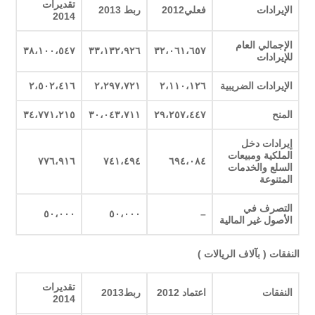
تقديرات
الإيرادات
فعلي2012
ربط 2013
2014
الإجمالي العام
٣٨،١٠٠،٥٤٧
٣٣،١٣٢،٩٢٦
٣٢،٠٦١،٦٥٧
للإيرادات
الإيرادات الضريبية
٢،١١٠،١٢٦
٢،٢٩٧،٧٢١
٢،٥٠٢،٤١٦
المنح
٢٩،٢٥٧،٤٤٧
٣٠،٠٤٣،٧١١
٣٤،٧٧١،٢١٥
إيرادات دخل
الملكية ومبيعات
٧٧٦،٩١٦
٧٤١،٤٩٤
٦٩٤،٠٨٤
السلع والخدمات
المتنوعة
التصرف في
٥٠،٠٠٠
٥٠،٠٠٠
–
الأصول غير المالية
النفقات ( بآلاف الريالات )
تقديرات
النفقات
اعتماد 2012
ربط2013
2014