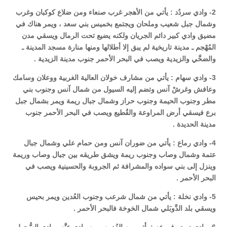
2- وادي سردُد : يأتي من الأهجر غرب صنعاء ومن ضلاع كوكبان وغرب
وشمال جبل شعيب وملحان ويجتمع بخميس بني سعد ، ويمر هناك في
مضيق وادي كبير دائم الجريان ولكنه يضيع تحت الرمال ويسقي مدن
المُهْجم ـ مدينة تاريخية لم يبق إلا أطلالها ومنها منارة مسجد المدينة ـ
والضحَّي والزيدية ويصب في البحر الأحمر جنوب مدينة الزيدية .
3- وادي سهام : يأتي من مشارف خولان العالية الغربية ووعلان وسامك
وعافش وغرشْ آنس وتضم إليه السيول من شمال آنس وجنوب بني
مطر وجنوب الحيمة وجنوب حراز وشمال جبال ريمة ويمر بشمال جبل
برع فيسقي أرض المراوعة والقُطيع ويصب في البحر الأحمر جنوب
مدينة الحديدة .
4- وادي رماع : يأتي من ضوران آنس ومن حمام علي وشمال جبال
عتمة وشمال وصاب وجنوب ريمة ويشق طريقه بين جبال وصاب وريمة
وينزل إلى بني سواده والمشرافة ثم الجروبة والحسينية ويصب في
البحر الأحمر .
5- وادي نخلة : يأتي من شمال شرعب وجنوب العُدين ويمر بحيس
ويسقي بلد الدَّوبَلي شمال الخوخة فالبحر الأحمر .