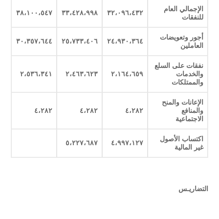
الإجمالي العام
٣٨،١٠٠،٥٤٧
٣٣،٤٢٨،٩٩٨
٣٢،٠٩٦،٤٣٢
للنفقات
أجور وتعويضات
٣٠،٣٥٧،٦٤٤
٢٥،٧٣٣،٤٠٦
٢٤،٩٣٠،٣٦٤
العاملين
نفقات على السلع
والخدمات
٢،١٦٤،٦٥٩
٢،٤٦٣،٦٢٣
٢،٥٣٦،٣٤١
والممتلكات
الإعانات والمنح
والمنافع
٤،٢٨٢
٤،٢٨٢
٤،٢٨٢
الاجتماعية
اكتساب الأصول
٥،٢٢٧،٦٨٧
٤،٩٩٧،١٢٧
غير المالية
التضاريـس