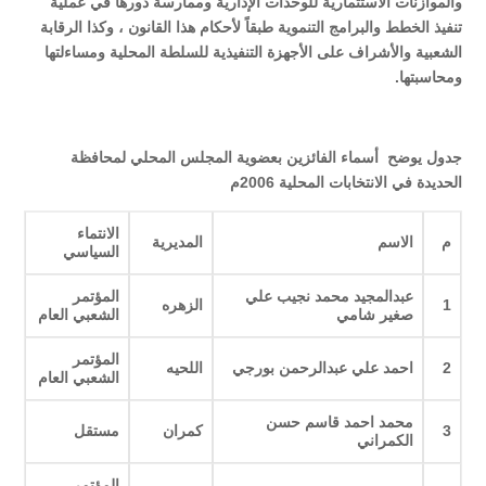
والموازنات الاستثمارية للوحدات الإدارية وممارسة دورها في عملية
تنفيذ الخطط والبرامج التنموية طبقاً لأحكام هذا القانون ، وكذا الرقابة
الشعبية والأشراف على الأجهزة التنفيذية للسلطة المحلية ومساءلتها
ومحاسبتها
.
جدول يوضح أسماء الفائزين بعضوية المجلس المحلي لمحافظة
الحديدة في الانتخابات المحلية 2006م
الانتماء
م
الاسم
المديرية
السياسي
عبدالمجيد محمد نجيب علي
المؤتمر
1
الزهره
صغير شامي
الشعبي العام
المؤتمر
2
احمد علي عبدالرحمن بورجي
اللحيه
الشعبي العام
محمد احمد قاسم حسن
3
كمران
مستقل
الكمراني
المؤتمر