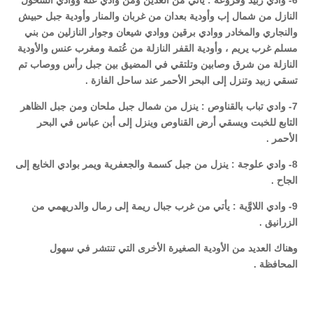
6- وادي زبيد وفروعه : يأتي من العُدين ومن وادي عنَّه ووادي السُّحول
النازل من شمال إب وأودية بعدان من غربان والمنار وأودية جبل حبيش
والنجاري والمخادر ووادي برقين ووادي شيعان وجوار النازلين من بني
مسلم غرب يريم ، وأودية القفر النازلة من عُتمة ومغرب عنس والأودية
النازلة من شرق وصابين وتلتقي في المضيق بين جبل رأس ووصاب تم
تسقي زبيد وتنزل إلى البحر الأحمر عند ساحل الفازة .
7- وادي تباب بالقناوص : ينزل من شمال جبل ملحان ومن جبل الظاهر
التابع للخبت ويسقي أرض القناوص وينزل إلى أبن عباس في البحر
الأحمر .
8- وادي علوجة : ينزل من جبل كسمة والجعفرية ويمر بوادي الخايع إلى
الجاح .
9- وادي اللاوَّية : يأتي من غرب جبال ريمة إلى رمال والدريهمي من
الزرانيق .
وهناك العديد من الأودية الصغيرة الأخرى التي تنتشر في سهول
المحافظة .