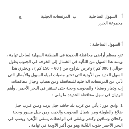
أ – السهول الساحلية ب- المرتفعات الجبلية ج –
مجموعة الجزر
أ-السهول الساحلية :
تقع معظم أراضي محافظة الحديدة في المنطقة السهلية لساحل تهامة ،
ويمتد هذا السهل من اللحَّية في الشمال إلى الخوخة في الجنوب بطول
حوالي ( 300 كم ) وعرض يتراوح بين ( 60 – 150 كم ) ، ويخترق هذا
السهل العديد من الأودية التي تعتبر مصبات لمياه السيول والأمطار التي
تأتي من المرتفعات الداخلية للمحافظة ومن هضاب وجبال محافظات
إب وذمار وصنعاء والمحويت وحجة حتى تستقر في البحر الأحمر ، وأهم
الوديان في سهل محافظة الحديدة ما يلـي :
1- وادي مور : يأتي من غرب بلد حاشد جبل يزيـد ومـن غـرب جبل
ضلاع والطويلة ومن شمال المحويت والخبت ومن جبل مسور وحجة
وكحلان وساقين وكشر ويلتقي في الواعظات يسقي الزَّهرة ويصب في
البحر الأحمر جنوب اللحَّية وهو من أكبر الأودية في تهامة .