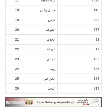
1529
بيت الفقيه
17
410
جبــل راس
18
262
حيس
19
557
الخوخه
20
62
الحوك
21
17
الميناء
22
102
الحالي
23
585
زبيد
24
628
الجراحي
25
813
التحيتا
26