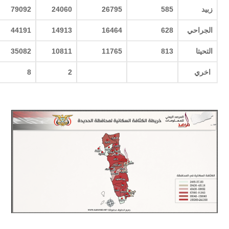
زبيد
585
26795
24060
79092
الجراحي
628
16464
14913
44191
التحيتا
813
11765
10811
35082
اخري
2
8