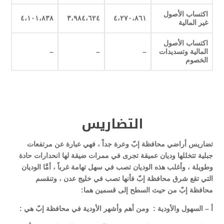
اكتساب الأصول
٤،١٠١،٨٣٨
٣،٩٨٤،٦٢٤
٤،٢٧٠،٨٦١
غير المالية
اكتساب الأصول
المالية وتسديدات
–
–
–
الخصوم
التضاريس
تضاريس أراضي محافظة إبّ وعرة جداً ، فهي عبارة عن مرتفعات
جبلية تتخللها وديان عميقة تجرى في ممرات ضيقة لها انحدارات حادة
وطويلة ، وأغلب هذه الوديان تصب في سهل تهامة غرباً ، أمَّا الوديان
التي تقع شرق محافظة إبّ فأنها تصب في خليج عدن ، وتنقسم
محافظة إبّ من حيث السطح إلى قسمين هما:
أ – السهول والأودية : ومن أهم وأشهر الأودية في محافظة إبّ هي :