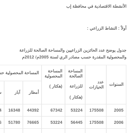
الأنشطة الاقتصادية في محافظة إب
أولاً : النشاط الزراعي :
جدول يوضح عدد الحائزين الزراعيين والمساحة الصالحة للزراعة
والمحصولية المقدرة حسب مصادر الري لسنة 2005م/ 2012م
المساحة
المساحة
المساحة المحصولية ح
الصالحة
المحصولية
عدد
السنوات
للزراعة
(
هكتار
)
الحيازات
أمطار
آبار
س
(
هكتار
)
4
16348
44392
67342
53224
175508
2005
6
51780
76665
53224
56445
175508
2006