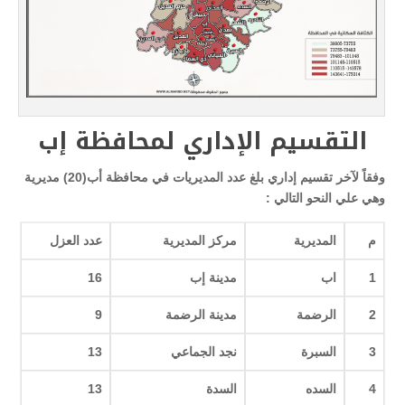
التقسيم الإداري لمحافظة إب
وفقاً لآخر تقسيم إداري بلغ عدد المديريات في محافظة أب(20) مديرية
وهي علي النحو التالي :
م
المديرية
مركز المديرية
عدد العزل
1
اب
مدينة إب
16
2
الرضمة
مدينة الرضمة
9
3
السبرة
نجد الجماعي
13
4
السده
السدة
13