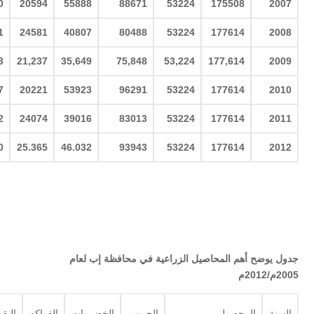
0
20594
55888
88671
53224
175508
2007
1
24581
40807
80488
53224
177614
2008
3
21,237
35,649
75,848
53,224
177,614
2009
7
20221
53923
96291
53224
177614
2010
2
24074
39016
83013
53224
177614
2011
0
25.365
46.032
93943
53224
177614
2012
جدول يوضح أهم المحاصيل الزراعية في محافظة إب لعام
2005م/2012م
السنة
المحصول
الحبوب
الخضروات
الفواكه
البقو