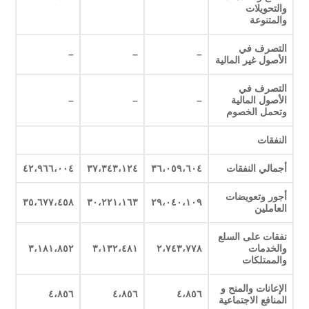
والتحويلات
والمتنوعة
التصرف في
–
–
–
الأصول غير المالية
التصرف في
الأصول المالية
–
–
–
وتحمل الخصوم
النفقات
أجمالي النفقات
٣٦،٠٥٩،٦٠٤
٣٧،٣٤٣،١٢٤
٤٢،٩٦٦،٠٠٤
أجور وتعويضات
٣٥،٦٧٧،٤٥٨
٣٠،٢٢١،١٦٣
٢٩،٠٤٠،١٠٩
العاملين
نفقات على السلع
والخدمات
٢،٧٤٣،٧٧٨
٣،١٣٢،٤٨١
٣،١٨١،٨٥٢
والممتلكات
الإعانات والمنح و
٤،٨٥٦
٤،٨٥٦
٤،٨٥٦
المنافع الاجتماعية