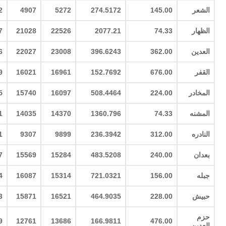
الشعر
145.00
274.5172
5272
4907
2
الظهار
74.33
2077.21
22526
21028
7
العدين
362.00
396.6243
23008
22027
6
القفر
676.00
152.7692
16961
16021
9
المخادر
224.00
508.4464
16097
15740
5
المشنه
74.33
1360.796
14370
14035
1
النادره
312.00
236.3942
9899
9307
1
بعدان
240.00
483.5208
15284
15569
7
جبله
156.00
721.0321
15314
16087
4
حبيش
228.00
464.9035
16521
15871
3
حزم
9
12761
13686
166.9811
476.00
العدين