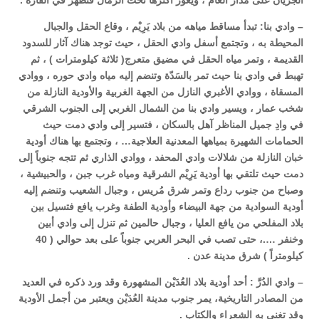
الجريان على مدار العام ، ويغور أكثرها تحت الرمال فتظهر في الفازة .
– وادي بنا: تبدأ مساقط مياهه من بلاد يَرِيْم ، وقاع الحقل والجبال
المحيطة به ، وتجتمع أسفل وادي الحقل ، حيث توجد هناك آثار للسدود
القديمة ، وتمر مياه الحقل في مضيق متعرج( ثلاثة كيلومترات ) ، ثم
تهبط في وادي بنا حيث تمر بالسَدّة وتنضم إليه مياه وادي حوره ، ووادي
المسقاة ، ووادي الأغبري النازل من الجهة الغربية والأودية النازلة من
شخب عمار ، ويسير وادي بنا من الشمال الغربي إلى الجنوب الشرقي
في وادِ جميل المناظر آهل بالسكان ، فتسير إلى وادي دمت حيث
الحمامات الشهيرة بمياهها المعدنية العلاجية… ، وتجتمع بها هناك أودية
خبان النازلة من شلالات وادي المحفد ، ووادي الذاري ثم تتجه جنوباً إلى
دمت حيث تلتقي بها أودية يَرِيْم الشرقية ومياه غرب جبن ، والحبيشية ،
وصباح من جنوب رداع وتمر شرق مُريس ، وجبال الشعيب وتنضم إليه
أودية السوادية من جهة البيضاء وأودية الطفة وغرب يافع فتسيل بين
بلاد المفلحي من يافع العليا ، وجبال حالمين ثم تنزل إلى وادي أبين
وخنفر ….، حتى تصب في البحر العربي جنوباً على بعد حوالي ( 40
كيلومتراً ) شرق مدينة عدن .
– وادي الدُرَّ : أحد أودية بلاد العُدَيْن المشهورة وقد ورد ذكره في العديد
من المصادر التاريخية، يمر جنوب مدينة العُدَيْن ويعتبر من أجمل الأودية
وقد تغنى به الشعراء والكتاب .