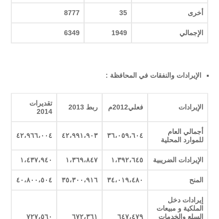
أخرى
35
8777
الإجمالي
1949
6349
الإيرادات والنفقات في المحافظة :
تقديرات
الإيرادات
فعلي2012م
ربط 2013
2014
أجمالي العام
٤٢،٩٦٦،٠٠٤
٤٢،٩٩١،٩٠٣
٣٦،٠٥٩،٦٠٤
للموارد المحلية
الإيرادات الضريبية
١،٣٩٢،٦٤٥
١،٣٦٩،٨٤٧
١،٤٣٧،٩٤٠
المنح
٣٤،٠١٩،٤٨٠
٣٥،٣٠٠،٩١٦
٤٠،٨٠٠،٥٠٤
إيرادات دخل
الملكية و مبيعات
السلع والخدمات
٦٤٧،٤٧٩
٦٧٢،٣٦١
٧٢٧،٥٦٠