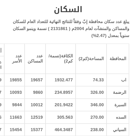
السكان
يبلغ عدد سكان محافظة إبّ وفقاً للنتائج النهائية للتعداد العام للسكان
والمساكن والمنشآت لعام 2004م ( 2131861 ) نسمة وينمو السكان
سنوياً بمعدل (2.47%)
إ
الكثافة(نسمة/
عدد
عدد
المحافظة
المساحة(كم2
)
كم2
)
المساكن
الأسر
ع
ا
اب
74.33
1932.477
19657
19855
9
الرضمة
326.00
234.8957
9860
10093
7
السبرة
346.00
201.9422
10012
9844
9
السده
270.00
305.563
12519
11663
6
السياني
238.00
464.3487
15377
15454
7