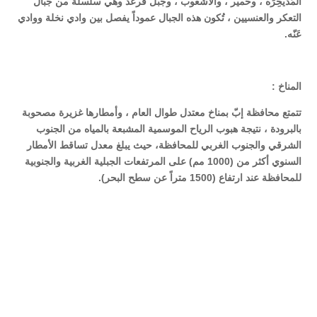
المُذَيْخِرَه ، وحمير ، والأشعوب ، وجبل قُرعد وهي سلسلة من جبال
التعكر والعنسيين ، تُكون هذه الجبال عموداً يفصل بين وادي نخلة ووادي
عَنّه.
المناخ :
تتمتع محافظة إبّ بمناخ معتدل طوال العام ، وأمطارها غزيرة مصحوبة
بالبرودة ، نتيجة هبوب الرياح الموسمية المشبعة بالمياه من الجنوب
الشرقي والجنوب الغربي للمحافظة، حيث يبلغ معدل تساقط الأمطار
السنوي أكثر من (1000 مم) على المرتفعات الجبلية الغربية والجنوبية
للمحافظة عند ارتفاع (1500 متراً عن سطح البحر).