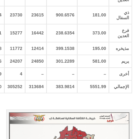
ذي
4
23730
23615
900.6576
181.00
السفال
فرع
1
15277
16442
238.6354
373.00
العدين
مذيخره
195.00
399.1538
12414
11772
8
يريم
581.00
301.2289
24850
24207
6
أخرى
–
–
–
4
9
الإجمالي
5551.99
383.9814
313684
305252
0