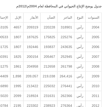
جدول يوضح الإنتاج الحيواني في المحافظة لعام 2004م/2012م
السنوات
النوع
الماعز
الضأن
الأبقار
الإبل
الإجما
2004
رأس
318901
220228
209319
4657
53105
2005
رأس
225276
175825
187625
1807
90533
2006
رأس
243635
193837
192446
1807
31725
2007
رأس
252945
205467
200154
1825
60391
2008
رأس
261798
212658
204958
1861
81275
2009
رأس
264,416
219,038
209,057
1,898
94409
2010
رأس
276441
225032
213422
1995
16890
2011
رأس
262366
231631
218924
2099
15020
2012
رأس
276364
238923
223302
2195
40784