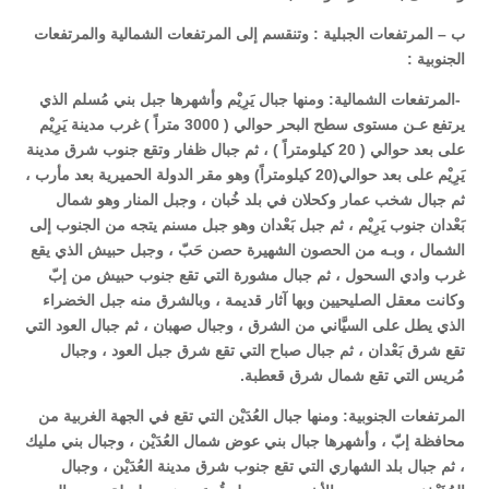
ب – المرتفعات الجبلية : وتنقسم إلى المرتفعات الشمالية والمرتفعات
الجنوبية :
-المرتفعات الشمالية: ومنها جبال يَرِيْم وأشهرها جبل بني مُسلم الذي
يرتفع عـن مستوى سطح البحر حوالي ( 3000 متراً ) غرب مدينة يَرِيْم
على بعد حوالي ( 20 كيلومتراً ) ، ثم جبال ظفار وتقع جنوب شرق مدينة
يَرِيْم على بعد حوالي(20 كيلومتراً) وهو مقر الدولة الحميرية بعد مأرب ،
ثم جبال شخب عمار وكحلان في بلد خُبان ، وجبل المنار وهو شمال
بَعْدان جنوب يَرِيْم ، ثم جبل بَعْدان وهو جبل مسنم يتجه من الجنوب إلى
الشمال ، وبـه من الحصون الشهيرة حصن حَبّ ، وجبل حبيش الذي يقع
غرب وادي السحول ، ثم جبال مشورة التي تقع جنوب حبيش من إبّ
وكانت معقل الصليحيين وبها آثار قديمة ، وبالشرق منه جبل الخضراء
الذي يطل على السيَّاني من الشرق ، وجبال صهبان ، ثم جبال العود التي
تقع شرق بَعْدان ، ثم جبال صباح التي تقع شرق جبل العود ، وجبال
مُريس التي تقع شمال شرق قعطبة.
المرتفعات الجنوبية: ومنها جبال العُدَيْن التي تقع في الجهة الغربية من
محافظة إبّ ، وأشهرها جبال بني عوض شمال العُدَيْن ، وجبال بني مليك
، ثم جبال بلد الشهاري التي تقع جنوب شرق مدينة العُدَيْن ، وجبال