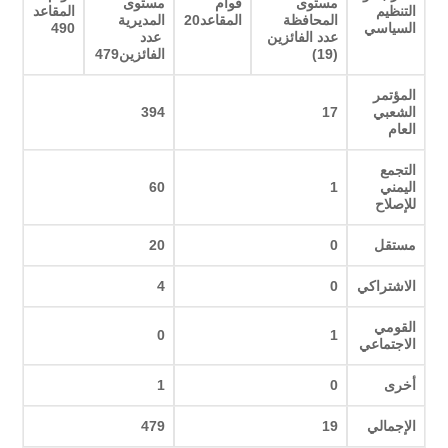
مستوى
قوام
مستوى
التنظيم
المقاعد
المحافظة
المقاعد20
المديرية
السياسي
490
عدد الفائزين
عدد
(19)
الفائزين479
المؤتمر
الشعبي
17
394
العام
التجمع
اليمني
1
60
للإصلاح
مستقل
0
20
الاشتراكي
0
4
القومي
0
1
الاجتماعي
أخرى
0
1
الإجمالي
19
479