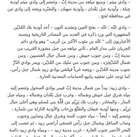
– وادي ميتم : ومنبع مياهه من مدينة إبّ ، وتنضم إلى وادي ميتم أودية
جِبلة ، وأودية جبل بَعْدان ، وأودية صهبان ، والسَبْره ويتجه إلى وادي تبن
في محافظة لحج .
– وادي عَنّه : عَنّه – بفتح العين وتشديد النون – أحد أودية بلاد العُدَيْن
المشهورة التي ورد ذكره في العديد من المصادر التاريخية وينسبه
الأخباريون إلى ” عَنّه بن مثوب الأكبر بن عُريب ” وهو وادي دائم
الجريان على مدار العام ، تأتي مياهه من جبل مشورة القريب من
مدينة إبّ ، ومن جنوب حبيش ، ومن شمال جبال العنسيين ، ومن
شمال المُذَيْخِرَه ، ومن جنوب بني مليك من العُدَيْن، ويمر بوادي الدُرَّ
جنوب مدينة العُدَيْـن ، ويتجه غرباً فيلتقي بوادي زبيد شمال جبل رأس،
كما توجد على ضفتيه ينابيع الحمامات المعدنية الحارة .
– وادي زبيد: يبدأ من شمال مدينة إبّ فيمر بوادي السحول وتنضم إليه
مياه شرق جبل حبيش وشماله ، وغرب جبل بَعْدان وشماله ، ومياه جبل
المنار ، والمخادر ، وغرب بلاد يَرِيْم من قُلَّة بني مُسلم وهي أعلى جبال
يَرِيْم ، ومنها أودية شيعان والصُنَّع ورِحاب والأودية النازلة من سُمارة ،
وتنضم إليه – أيضاً – مياه جنوب عُتمة وشرق جبال وصابين وجنوب
وصاب السافل وشمال جبل رأس فتسقي أراضي زبيد ، ثم تنصب إلى
البحر الأحمر جنوب الفازة – غرب مدينة زبيد – ، ومياه وادي زبيد دائمة