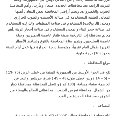
المرتبة الرابعة بعد محافظات الحديدة، صنعاء ومأرب، وأهم المحاصيل
الحبوب والخضروات. وتضم أراضي المحافظة بعض المعادن أهمها
المعادن الطينية المستخدمة في صناعة الأسمنت والطوب الحراري
ومعدن (الزيولايت) المستخدم في صناعة المنظفات والبازلت المستخدم
في صناعة حجر البناء والمعدن المستخدم في صناعة أحجار الزينة .أهم
معالم محافظة إب التاريخية مدينة ظفار عاصمة الحميريين وجبلة
عاصمة الصليحيين. ويتميز مناخ المحافظة بالتنوع وتساقط الأمطار
الغزيرة طوال العام تقريباً، ومتوسط درجة الحرارة فيها خلال أيام السنة
بحدود (18) درجة مئوية
موقع المحافظة
:
تقع في الجزء الأوسط من الجمهورية اليمنية بين خطي عرض (75 -13 )
– (5 – 14 ) وبين خطي طول(43 – 45 ) شرق جرينتش و تبعد عن
العاصمة صنعاء مسافة (193 كم ) و تتصل المحافظة بمحافظة ذمار
من الشمال، محافظة تعزمن الجنوب ، محافظتي الضالع والبيضاء من
الشرق ، محافظة الحديدة من الغرب
المساحة
:
تبلغ مساحة المحافظة حوالي 5552كم2تتوزع في عشرين مديرية