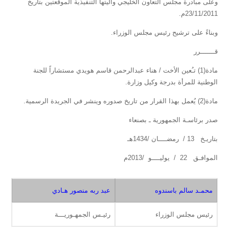
وعلى مبادرة مجلس التعاون الخليجي وآليتها التنفيذية الموقعتين بتاريخ
23/11/2011م.
وبناءً على ترشيح رئيس مجلس الوزراء.
قـــــــرر
مادة(1) تـُعين الأخت / هناء عبدالرحمن قاسم هويدي مستشاراً للجنة
الوطنية للمرأة بدرجة وكيل وزارة.
مادة(2) يُعمل بهذا القرار من تاريخ صدوره وينشر في الجريدة الرسمية.
صدر برئاسـة الجمهورية ـ بصنعاء
بتاريـخ 13 / رمضــــان /1434هـ
الموافـق 22 / يوليــــو /2013م
محمـد سالم باسندوه
عبد ربه منصور هـادي
رئيس مجلس الوزراء
رئيـس الجمهـوريـــة