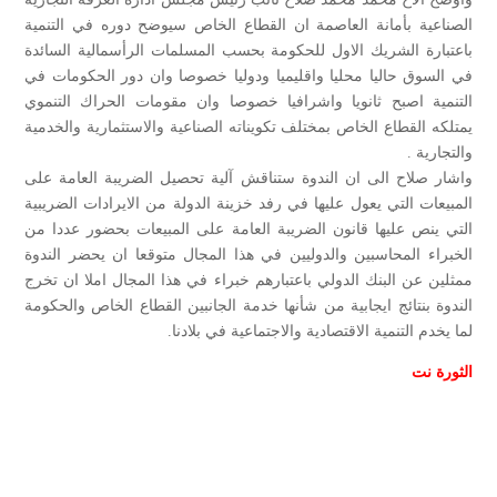
الصناعية بأمانة العاصمة ان القطاع الخاص سيوضح دوره في التنمية
باعتبارة الشريك الاول للحكومة بحسب المسلمات الرأسمالية السائدة
في السوق حاليا محليا واقليميا ودوليا خصوصا وان دور الحكومات في
التنمية اصبح ثانويا واشرافيا خصوصا وان مقومات الحراك التنموي
يمتلكه القطاع الخاص بمختلف تكويناته الصناعية والاستثمارية والخدمية
والتجارية .
واشار صلاح الى ان الندوة ستناقش آلية تحصيل الضريبة العامة على
المبيعات التي يعول عليها في رفد خزينة الدولة من الايرادات الضريبية
التي ينص عليها قانون الضريبة العامة على المبيعات بحضور عددا من
الخبراء المحاسبين والدوليين في هذا المجال متوقعا ان يحضر الندوة
ممثلين عن البنك الدولي باعتبارهم خبراء في هذا المجال املا ان تخرج
الندوة بنتائج ايجابية من شأنها خدمة الجانبين القطاع الخاص والحكومة
لما يخدم التنمية الاقتصادية والاجتماعية في بلادنا.
الثورة نت