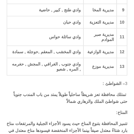
9
مديرية المخا
وادي طنج , كبير , حاضية
10
مديرية التعزية
وادي حبان
مديرية صبر
11
وادي سائلة حواس
الموادم
12
مديرية الوازعية
وادي المخشب , المعقم ,حوجلة , سمادة
وادي جنوب , الغرافي , المجش , حغرمه
13
مديرية موزع
, المره , شعبو
3
– الشواطئ :
تمتلك محافظة تعز شريطاً ساحلياً طويلاً يمتد من باب المندب جنوباً
حتى شواطئ الملك والزهاري شمالاً
المناخ:
تتميز المحافظة بتنوع المناخ حيث يسود الأجزاء الجبلية والمرتفعات مناخ
بارد شتاءً معتدل صيفاً بينما الأجزاء المنخفضة فيسودها مناخ معتدل في