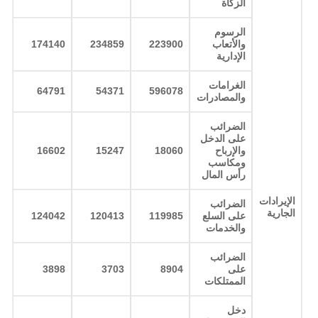
الزكاة
الرسوم
والأتعاب
223900
234859
174140
الإدارية
الغرامات
64791
54371
596078
والمصادرات
الضرائب
على الدخل
والإرباح
18060
15247
16602
ومكاسب
رأس المال
الإيرادات
الضرائب
الجارية
على السلع
119985
120413
124042
والخدمات
الضرائب
على
8904
3703
3898
الممتلكات
دخل