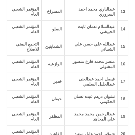
عبدالباري محمد احمد
المؤتمر الشعبي
13
المسراخ
السروري
العام
عبدالسلام نعمان ثابت
المؤتمر الشعبي
14
الصلو
الحبيشي
العام
عبدالله علي حسن علي
التجمع اليمني
15
الشمايتين
الشيباني
للاصلاح
منصر محمد فارع منصور
المؤتمر الشعبي
16
الوازعيه
المشولي
العام
فيصل احمد عبدالغني
المؤتمر الشعبي
17
خدير
عبدالجليل السلمي
العام
نشوان درهم عبده نعمان
المؤتمر الشعبي
18
حيفان
الحكيمي
العام
عبدالرحمن محمد محمد
المؤتمر الشعبي
19
المظفر
علي المجاهد
العام
المؤتمر الشعبي
20
شوقي احمد هايل سعيد
القاهره