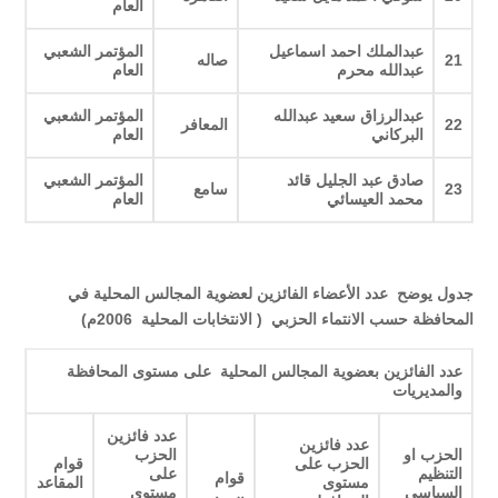
العام
عبدالملك احمد اسماعيل
المؤتمر الشعبي
21
صاله
عبدالله محرم
العام
عبدالرزاق سعيد عبدالله
المؤتمر الشعبي
22
المعافر
البركاني
العام
صادق عبد الجليل قائد
المؤتمر الشعبي
23
سامع
محمد العيسائي
العام
جدول يوضح عدد الأعضاء الفائزين لعضوية المجالس المحلية في
المحافظة حسب الانتماء الحزبي ( الانتخابات المحلية 2006م)
عدد الفائزين بعضوية المجالس المحلية على مستوى المحافظة
والمديريات
عدد فائزين
عدد فائزين
الحزب او
الحزب
الحزب على
قوام
التنظيم
على
قوام
مستوى
المقاعد
السياسي
مستوى