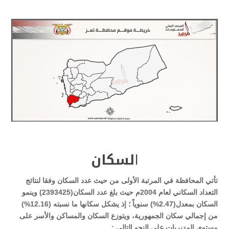
ا
لسكان
تأتي المحافظة في المرتبة الأولى من حيث عدد السكان وفقا لنتائج
التعداد السكاني لعام 2004م حيث بلغ عدد السكان(2393425) وينمو
السكان بمعدل(2.47%) سنوياً ؛ إذ يشكل سكانها ما نسبته (12.16%)
من إجمالي سكان الجمهورية، ويتوزع السكان والمساكن والأسر على
مستوى المديريات على النحو التالي
: