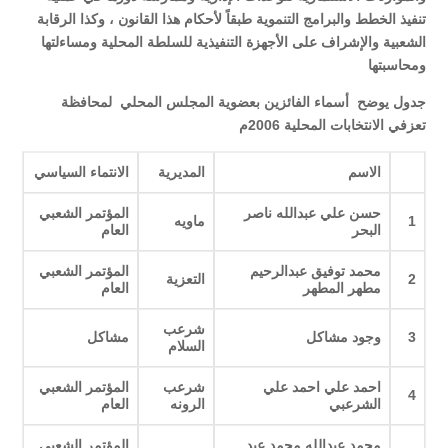
تنفيذ الخطط والبرامج التنموية طبقاً لأحكام هذا القانون ، وكذا الرقابة
الشعبية والإشراف على الأجهزة التنفيذية للسلطة المحلية ومساءلتها
ومحاسبتها
جدول يوضح أسماء الفائزين بعضوية المجلس المحلي لمحافظة
تعزفي الانتخابات المحلية 2006م
الاسم
المديرية
الانتماء السياسي
حسن علي عبدالله ناصر
المؤتمر الشعبي
1
ماويه
البحر
العام
محمد توفيق عبدالرحيم
المؤتمر الشعبي
2
التعزية
مطهر المطهر
العام
شرعب
3
وجود مشاكل
مشاكل
السلام
احمد علي احمد علي
شرعب
المؤتمر الشعبي
4
الشرعبي
الرونه
العام
محمد عبدالله محمد عبد
المؤتمر الشعبي