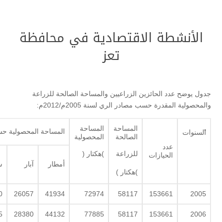
الأنشطة الاقتصادية في محافظة
تعز
جدول يوضح عدد الحائزين الزراعيين والمساحة الصالحة للزراعة
والمحصولية المقدرة حسب مصادر الري لسنة 2005م/2012م:
المساحة
المساحة
المساحة المحصولية ح
ํالسنوات
الصالحة
المحصولية
عدد
للزراعة
)هكتار (
الحيازات
أمطار
آبار
س
)هكتار )
0
26057
41934
72974
58117
153661
2005
5
28380
44132
77885
58117
153661
2006