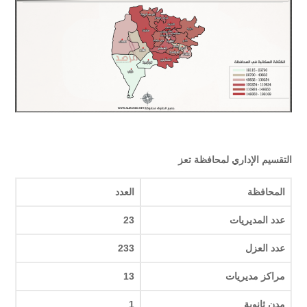
التقسيم الإداري لمحافظة تعز
المحافظة
العدد
عدد المديريات
23
عدد العزل
233
مراكز مديريات
13
مدن ثانوية
1