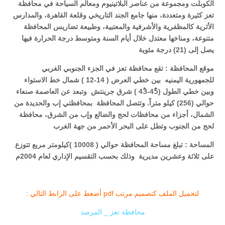
الكوبلت ومجموعة من عناصر البلاتينيوم ومعالم السياحة في محافظة
تعز كثيرة ومتعددة، منها جامع الجند التاريخي وقلعة القاهرة، والمدارس
الأثرية كالمظفرية والأشرفية والمعتبية، وطبيعة تضاريس المحافظة
متنوعة، ومناخها معتدل خلال أيام السنة ومتوسط درجة الحرارة فيها
يصل إلى (21) درجة مئوية
موقع المحافظة :
تقع محافظة تعز في الجزء الجنوبي الغربي
للجمهورية اليمنيه بين خطي العرض ( 14-12 ) شمال خط الاستواء
وبين خطي الطول (45ْ-43ْ ) شرق جرينتش وتبعد عن العاصمة صنعاء
حوالي (256) كيلو متراً.
وتتصل المحافظة بمحافظتي إب والحديدة من
الشمال، أجزاء من محافظات لحج والضالع وإب من الشرق، محافظة
لحج من الجنوب وتطل على البحر الأحمر من جهة الغرب
المساحة :
تبلغ مساحة المحافظة حوالي ( 10008 )كيلومتر مربع تتوزع
على ثلاثة وعشرين مديرية وذلك بحسب التقسيم الإداري لعام 20
04
م
لتحميل الملف كتصميم مرتب pdf أضغط على الرابط التالي :
محافظة تعز _ المرصد