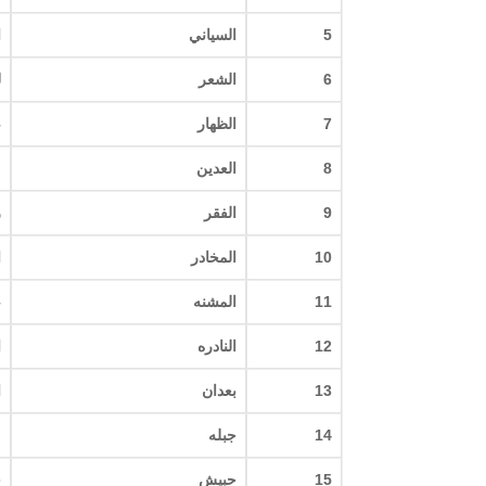
5
السياني
ا
6
الشعر
ل
7
الظهار
–
8
العدين
م
9
الفقر
ر
10
المخادر
ا
11
المشنه
–
12
النادره
ا
13
بعدان
ا
14
جبله
م
15
حبيش
ح