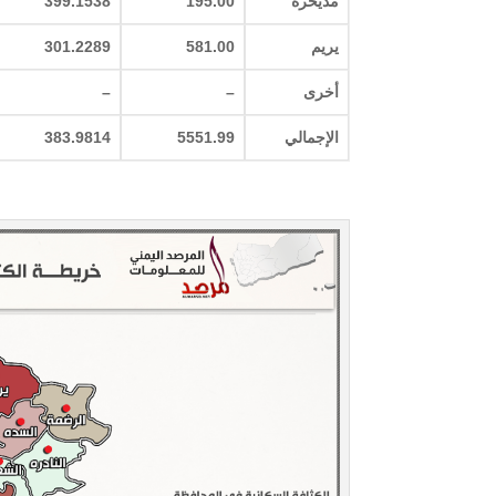
مذيخره
195.00
399.1538
يريم
581.00
301.2289
أخرى
–
–
الإجمالي
5551.99
383.9814