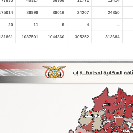
77835
40927
36908
11772
12414
175014
86998
88016
24207
24850
20
11
9
4
–
131861
1087501
1044360
305252
313684