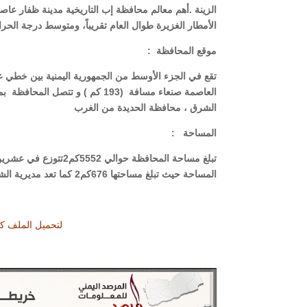
الزينة .أهم معالم محافظة إب التاريخية مدينة ظفار عاص
الأمطار الغزيرة طوال العام تقريباً، ومتوسط درجة الحرارة فيها خل
موقع المحافظة
:
العاصمة صنعاء مسافة (193 كم ) 
الشرق ، محافظة الحديدة من الغرب
المساحة
:
تبلغ مساحة المحافظة ح
المساحة حيث تبلغ مساحتها 676كم2 كما تعد مديرية الشعر اصغر المديريات من حيث المساحة 154كم2
لتحميل الملف كتصميم مرتب pdf 