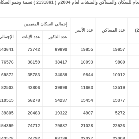
يبلغ عدد سكان محافظة إبّ وفقاً للنتائج النهائية للتعداد العام للسكان والمساكن والمنشآت لعام 2004م ( 2131861 ) نسمة وينم
إجمالي السكان المقيمين
)
عدد المساكن
عدد الأسر
عدد الذكور
عدد الإناث
الإجمالي
143641
73742
69899
19855
19657
76576
38159
38417
10093
9860
69872
35783
34089
9844
10012
82502
42806
39696
11663
12519
110515
56278
54237
15454
15377
39805
20483
19322
4907
5272
154399
74712
79687
21028
22526
143578
74792
68786
22027
23008