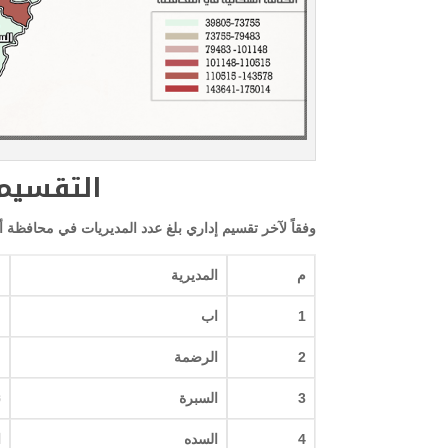
التقسيم 
وفقاً لآخر تقسيم إداري بلغ عدد المديريات في محافظة أب(20) مديرية وهي علي النحو التا
م
المديرية
م
1
اب
م
2
الرضمة
م
3
السبرة
ن
4
السده
ا