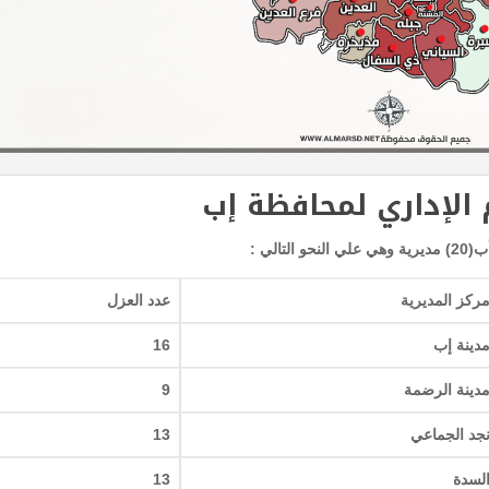
الإداري لمحافظة إب
لي :
ركز المديرية
عدد العزل
دينة إب
16
دينة الرضمة
9
جد الجماعي
13
لسدة
13