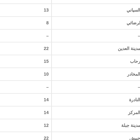
لسياني
13
رضائي
8
–
دينة العدين
22
حاب
15
لمخادر
10
–
لنادرة
14
لمركز
14
دينة جبلة
12
بيش
22