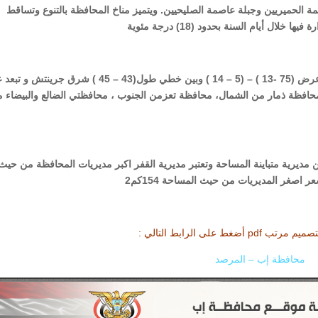
مة الحميريين وجبلة عاصمة الصليحيين. ويتميز مناخ المحافظة بالتنوع وتساقط
ال أيام السنة بحدود (18) درجة مئوية
تقع في الجزء الأوسط من الجمهورية اليمنية بين خطي عرض (75 -13 ) – (5 – 14 ) وبين خطي طول(43 – 45 ) شرق جرين
و تتصل المحافظة بمحافظة ذمار من الشمال، محافظة تعزمن الجنوب ، محافظتي الضالع والبيضاء 
والي 5552كم2تتوزع في عشرين مديرية متباينة المساحة وتعتبر مديرية القفر اكبر مديريات المحافظة من حيث
أضغط على الرابط التالي :
محافظة إب – المرصد