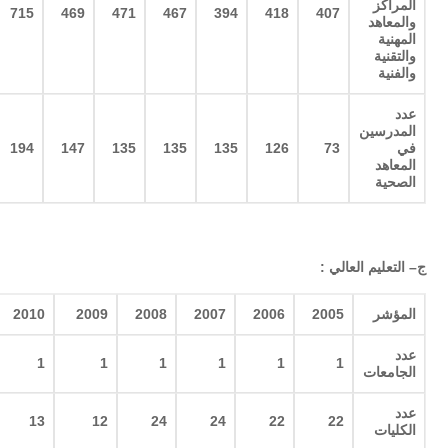
المراكز
715
469
471
467
394
418
407
والمعاهد
المهنية
والتقنية
والفنية
عدد
المدرسين
في
73
126
135
135
135
147
194
المعاهد
الصحية
ج
–
التعليم العالي
:
المؤشر
2005
2006
2007
2008
2009
2010
عدد
1
1
1
1
1
1
الجامعات
عدد
13
12
24
24
22
22
الكليات