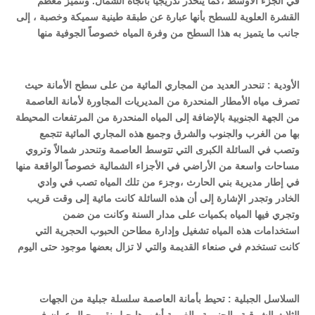
في الجزء الأوسط ،كما ينحدر تدريجياً باتجاه الشمال
.
وتتميز معظم
القشرة العلوية لل
س
طح بأنها عبارة عن طبقة طينية سميكة وخصبة ، إلى
جانب ما يتميز به هذا السطح من وفرة المياه خصوصاً الجوفية منها
الأودية :
تنحدر العديد من المجاري المائية من على سطح الأمانة حيث
تصرف مياه الأمطار المنحدرة من المديريات المجاورة لأمانة العاصمة
من الجهة الجنوبية بالإضافة إلى المياه المنحدرة من المرتفعات المحيطة
بها من الغرب والجنوب والشرق وجميع هذه المجاري المائية تتجمع
وتصب في السائلة الكبرى التي تتوسط العاصمة وتنحدر شمالاً وتروي
مساحات واسعة من الأراضي في الأجزاء الشمالية خصوصاً الواقعة منها
في إطار مديرية بني الحارث ،وجزء من تلك المياه تصب في وادي
الخادر وتجدر الإشارة إلى أن هذه السائلة كانت مائية إلى وقت قريب
وتجري فيها المياه بكميات على مدار السنة وكانت من ضمن
استخدامات هذه المياه تشغيل وإدارة مطاحن الحبوب الحجرية التي
كانت تستخدم في صنعاء القديمة والتي لا تزال بعضها موجود حتى اليوم
السلاسل الجبلية :
تحيط بأمانة العاصمة سلسلة جبلية من الجهات