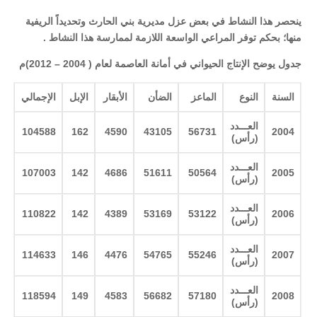
ينحصر هذا النشاط في بعض عزل مديرية بني الحارث وتحديداً الريفية
منها؛ بحكم توفر المراعي الواسعة اللازمة لممارسة هذا النشاط
.
جدول يوضح الإنتاج الحيواني في أمانة العاصمة لعام ( 2004 – 2012)م
السنة
النوع
الماعز
الضأن
الأبقار
الإبل
الإجمالي
العـــدد
104588
162
4590
43105
56731
2004
(رأس
)
العـــدد
107003
142
4686
51611
50564
2005
(رأس
)
العـــدد
110822
142
4389
53169
53122
2006
(رأس
)
العـــدد
114633
146
4476
54765
55246
2007
(رأس
)
العـــدد
118594
149
4583
56682
57180
2008
(رأس
)