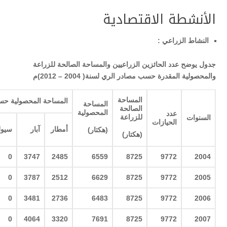
الأنشطة الاقتصادية
النشاط الزراعي
:
جدول يوضح عدد الحائزين الزراعيين والمساحة الصالحة للزراعة
والمحصولية المقدرة حسب مصادر الري لسنة
( 2004 – 2012)
م
المساحة
المساحة المحصولية حس
المساحة
الصالحة
المحصولية
عدد
للزراعة
السنوات
الحيازات
أمطار
آبار
سيو
(
هكتار
)
(
هكتار
)
0
3747
2485
6559
8725
9772
2004
0
3787
2512
6629
8725
9772
2005
0
3481
2736
6483
8725
9772
2006
0
4064
3320
7691
8725
9772
2007