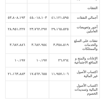
النفقات
أجمالي النفقات
٤١،١٢١،٥٩٥
٤٥،٠١٨،١٠٣
٥٣،٨٠٨،١٩٣
أجور وتعويضات
٢٨،٩٥١،٢٢٧
٢٣،٧٦٢،٢٩٧
٢٩،١٦٥،٥٢٥
العاملين
نفقات على السلع
والخدمات
٣،٣٥٨،٥١٩
٣،٦٨٢،٩٥٤
٣،٦٨٢،٨٨٦
والممتلكات
الإعانات والمنح و
١٠،١٩٧
١٠،١٩٧
٢٦،٧٦٤
المنافع الاجتماعية
اكتساب الأصول
٢١،١٦٣،٨٨٣
١٧،٥٦٢،٦٥٥
١١،٩٥٧،١٠٦
غير المالية
اكتساب الأصول
المالية وتسديدات
الخصوم