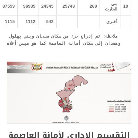
بني
87559
96935
24345
25743
269
10
الحارث
أخـرى
542
1112
1115
ملاحظة: تم إدراج جزء من سكان سنحان وبني بهلول 
وهمدان إلى سكان أمانة العاصمة كما هو مبين أعلاه
التقسيم الإداري لأمانة العاصمة