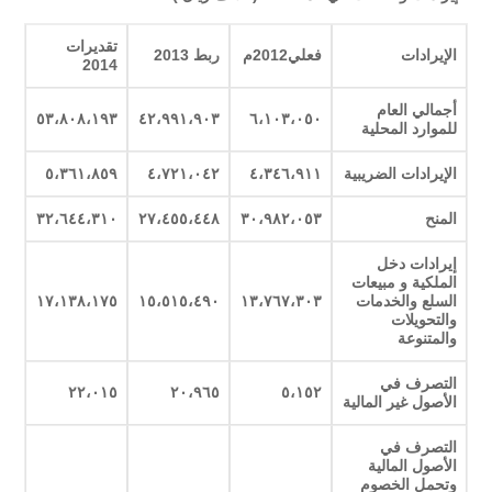
تقديرات
الإيرادات
فعلي2012م
ربط 2013
2014
أجمالي العام
٥٣،٨٠٨،١٩٣
٤٢،٩٩١،٩٠٣
٦،١٠٣،٠٥٠
للموارد المحلية
الإيرادات الضريبية
٤،٣٤٦،٩١١
٤،٧٢١،٠٤٢
٥،٣٦١،٨٥٩
المنح
٣٠،٩٨٢،٠٥٣
٢٧،٤٥٥،٤٤٨
٣٢،٦٤٤،٣١٠
إيرادات دخل
الملكية و مبيعات
السلع والخدمات
١٣،٧٦٧،٣٠٣
١٥،٥١٥،٤٩٠
١٧،١٣٨،١٧٥
والتحويلات
والمتنوعة
التصرف في
٢٢،٠١٥
٢٠،٩٦٥
٥،١٥٢
الأصول غير المالية
التصرف في
الأصول المالية
وتحمل الخصوم