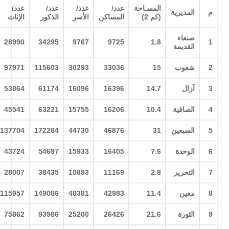
المسـاحة
عدد/
عدد/
عدد/
عدد/
م
المديرية
(كم 2)
المساكن
الأسر
الذكور
الإناث
صنعاء
28990
34295
9767
9725
1.8
1
القديمة
2
شعوب
15
33036
30293
115603
97971
3
آزال
14.7
16396
16096
61174
53864
4
الصافية
10.4
16206
15755
63221
45541
5
السبعين
31
46876
44730
172284
137704
6
الوحدة
7.6
16405
15933
54697
43724
7
التحرير
2.8
11169
10893
38435
28007
8
معين
11.4
42983
40381
149086
115957
9
الثورة
21.6
26426
25200
93986
75862