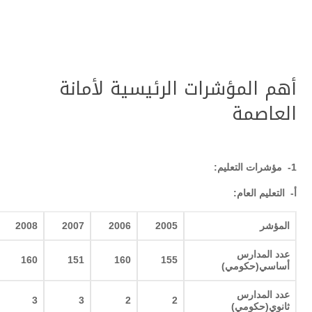
أهم المؤشرات الرئيسية لأمانة
العاصمة
1-
مؤشرات التعليم
:
أ‌- التعليم العام
:
المؤشر
2005
2006
2007
2008
عدد المدارس
160
151
160
155
أساسي(حكومي
)
عدد المدارس
3
3
2
2
ثانوي(حكومي
)