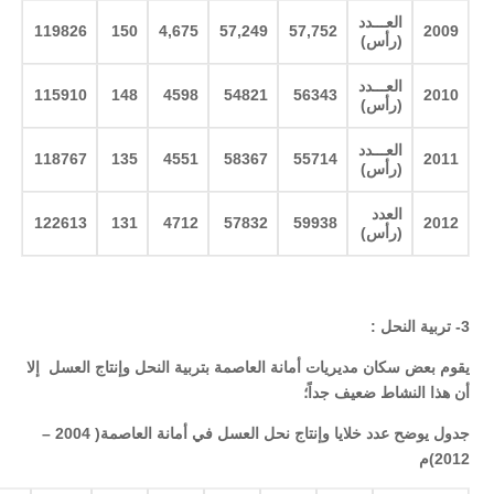
العـــدد
119826
150
4,675
57,249
57,752
2009
(رأس
)
العـــدد
115910
148
4598
54821
56343
2010
(رأس
)
العـــدد
118767
135
4551
58367
55714
2011
(رأس
)
العدد
122613
131
4712
57832
59938
2012
(رأس
)
3-
تربية النحل
:
يقوم بعض سكان مديريات أمانة العاصمة بتربية النحل وإنتاج العسل إلا
أن هذا النشاط ضعيف جداً؛
جدول يوضح عدد خلايا وإنتاج نحل العسل في أمانة العاصمة( 2004 –
2012)م