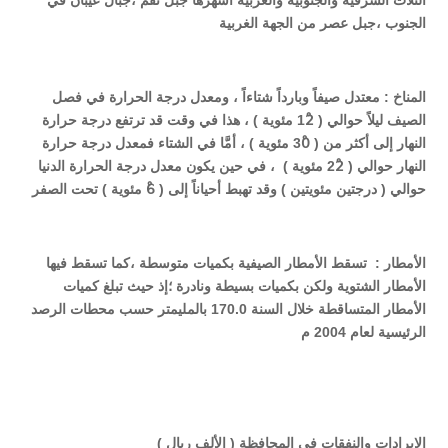
الثلاث الشرقية والجنوبية والغربية أشهرها جبل نقم ،جبال عيبان في
الجنوب ،جبل عصر من الجهة الغربية
المناخ
:
معتدل صيفاً وبارداً شتاءاً ، ومعدل درجة الحرارة في فصل
الصيف ليلاً حوالي
( 12ْ
مئوية ) ، هذا في وقت قد ترتفع درجة حرارة
النهار إلى أكثر من ( 30ْ مئوية ) ، أمَّا في الشتاء فمعدل درجة حرارة
النهار حوالي ( 22ْ مئوية
)
، في حين يكون معدل درجة الحرارة الدنيا
حوالي ( درجتين مئويتين ) وقد تهبط أحياناً إلى ( 6ْ مئوية ) تحت الصفر
الأمطار :
تسقط الأمطار الصيفية بكميات متوسطة ،كما تسقط فيها
الأمطار الشتوية ولكن بكميات بسيطة ونادرة ؛إذ حيث تبلغ كميات
الأمطار المتساقطة خلال السنة
170.0
بالمليمتر حسب محطات الرصد
الرئيسية لعام 2004 م
الإيرادات والنفقات في المحافظة ( الألف ريال )