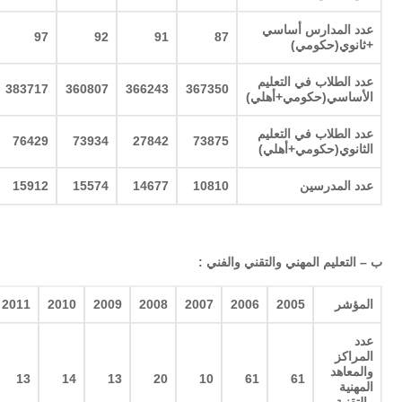
عدد المدارس أساسي
97
92
91
87
+ثانوي(حكومي
)
عدد الطلاب في التعليم
383717
360807
366243
367350
الأساسي(حكومي+أهلي
)
عدد الطلاب في التعليم
76429
73934
27842
73875
الثانوي(حكومي+أهلي
)
عدد المدرسين
10810
14677
15574
15912
ب
–
التعليم المهني والتقني والفني
:
المؤشر
2005
2006
2007
2008
2009
2010
2011
عدد
المراكز
والمعاهد
13
14
13
20
10
61
61
المهنية