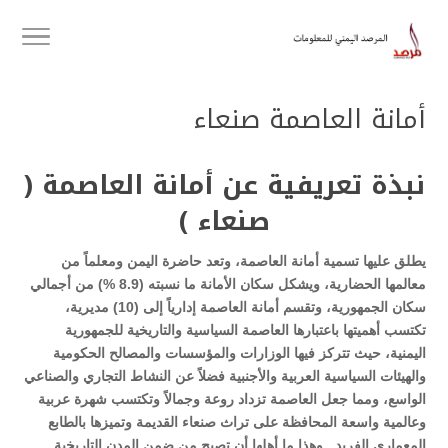
أمانة العاصمة صنعاء
نبذة تعريفية عن أمانة العاصمة (
صنعاء )
يطلق عليها تسمية أمانة العاصمة، وتعد حاضرة اليمن ومعلماً من
معالمها الحضارية، ويشكل سكان الأمانة ما نسبته (8.9 %) من أجمالي
سكان الجمهورية، وتقسم أمانة العاصمة إدارياً إلى (10) مديرية،
تكتسب أهميتها باعتبارها العاصمة السياسية والتاريخية
للجمهورية
اليمنية، حيث تتركز فيها الوزارات والمؤسسات والمصالح الحكومية
والهيئات السياسية العربية والأجنبية فضلاً عن النشاط التجاري والصناعي
الواسع، ومما جعل العاصمة تزداد روعة وجمالاً وتكتسب شهرة عربية
وعالمية واسعة المحافظة على تراث صنعاء القديمة وتميزها بالطابع
المعماري الفريد , وهذا ما أهلها أن تصبح من ضمن المدن التاريخية