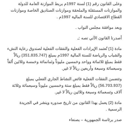
وعلى القانون رقم (1) لسنة 1997م بربط الموازنة العامة للدولة
والموازنات المستقلة والملحقة وموازنات الصناديق الخاصة وموازنات
القطاع الاقتصادي للسنة المالية 1997م .
وبعد موافقة مجلس النواب .
أصدرنا القانون الآتي نصه :ـ
مادة (1) تُعتمد الإيرادات الفعلية والنفقات الفعلية لصندوق رعاية النشء
والشباب والرياضة للسنة المالية 1997م بمبلغ (351.835.747) ريالاً
فقط بمبلغ ثلاثمائة وواحد وخمسين مليوناً وثمانمائة وخمسة وثلاثين ألفاً
وسبعمائة وسبعة وأربعين ريالاً لا غير.
وتتضمن النفقات الفعلية فائض النشاط الجاري الفعلي بمبلغ
(56.703.937) ريالاً فقط بمبلغ ستة وخمسين مليوناً وسبعمائة وثلاثة
آلاف وتسعمائة وسبعة وثلاثين ريالاً لا غير.
مادة (2) يعمل بهذا القانون من تاريخ صدوره وينشر في الجريدة
الرسمية .
صدر برئاسة الجمهورية – بصنعاء