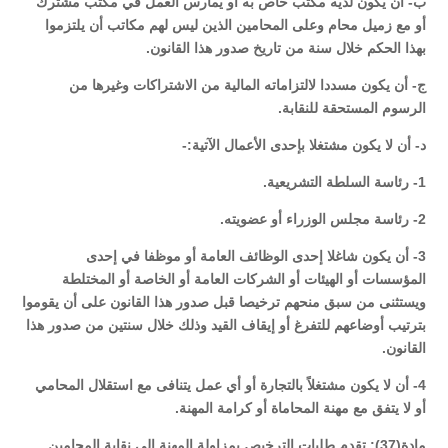
ب- أن يكون لديه مكتب خاص به أو يمارس العمل في مكتب مشترك
أو مع زميل محام وعلى المحامين الذين ليس لهم مكاتب أن يلتزموا
بهذا الحكم خلال سنة من تاريخ صدور هذا القانون.
ج- أن يكون مسددا لالتزاماته المالية من الاشتراكات وغيرها من
الرسوم المستحقة للنقابة.
د- أن لا يكون مشتغلا بإحدى الأعمال الآتية:-
1- رئاسة السلطة التشريعية.
2- رئاسة مجلس الوزراء أو عضويته.
3- أن يكون شاغلا إحدى الوظائف العامة أو موظفا في إحدى
المؤسسات أو الهيئات أو الشركات العامة أو الخاصة أو المختلطة
ويستثنى من سبق منحهم ترخيصا قبل صدور هذا القانون على أن يقوموا
بترتيب أوضاعهم للتفرغ أو إيقاف القيد وذلك خلال سنتين من صدور هذا
القانون.
4- أن لا يكون مشتغلاً بالتجارة أو أي عمل يتنافى مع استقلال المحامي
أو لا يتفق مع مهنة المحاماة أو كرامة المهنة.
مادة(37): تقدم طلبات الترخيص بمزاولة المهنة إلى نقابة المحامين