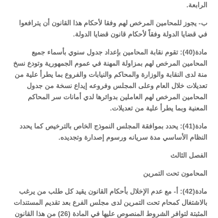
الرابعة.
ب- يجوز للمحامين المرخص لهم وفقا لأحكام هذا القانون أن يترافعوا
في قضايا الدولة وفقاً لأحكام قانون قضايا الدولة.
مادة(40): تقوم نقابة المحامين بإعداد جدول سنوي بأسماء جميع
المحامين المرخص لهم بمزاولة المهنة في عموم الجمهورية وتودع نسخ
منة لدى النقابة والوزارة والمحاكم والنيابات والفروع بما يطرأ علية من
تعديلات خلال العام وعلى المجلس وفروعه إيداع نسخة من جدول
المحامين المرخص لهم العاملين بدوائرها لدي أمانات سر المحاكم
المعنية وبما يطرأ علية من تعديلات.
مادة(41): يحدد بموافقة المجلس النموذج الخاص بالترخيص كما يحدد
النظام الأساسي مدة سريانه ورسوم إصدارة وتجديده.
الفصل الثالث
المحامون تحت التمرين
مادة(42): أ- مع عدم الإخلال بأحكام القانون يقيد كل طلب من يرغب
بالاشتغال كمحام تحت التمرين لدى مجلس الفرع بعد تقديم المستندات
المثبتة لتوافر الشروط المنصوص عليها في المادة (26) من هذا القانون