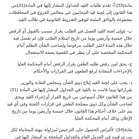
مادة(33):أ- تقدم طلبات القيد الجداول المشار إليها في المادة(31)من
هذا القانون إلى لجنة قيد المحامين عبر مجالس الفروع في المحافظات
مشفوعة بالوثائق المثبتة لتوفير الشروط القانونية في طالب القيد.
ب- تتولى لجنة القيد الفصل في الطلب بقرار مسبب بالقبول أو الرفض
خلال خمسة وأربعين يوما من تاريخ استلام الطلب فإن لم تفصل فيه
خلال هذه المدة اعتبر الطلب مرفوضا ولصاحب الشأن التظلم أمام
المحكمة المختصة على أن ينظر في القضية بصفة الاستعجال.
ج- يحق لمن رفض طلبه الطعن بقرار الرفض أمام المحكمة العليا
بالإجراءات المعتادة لرفع الطعون في القرارات والأحكام.
د- يجب على لجنة القيد إبلاغ ذوي الشأن ومجلس النقابة والوزير
بقراراتها وبما قامت به بالقيد في الجداول المشار إليها في المادة (31)
من هذا القانون خلال أسبوعين من تاريخ القرار أو إجراء القيد ويحق
لصاحب الشأن وكل ذوي مصلحة الطعن في قرارات اللجنة وفي أي قيد
يتم على خلاف أحكام هذا القانون خلال خمسة وأربعين يوما من تاريخ
الإعلان وذلك أمام المحكمة العليا.
مادة(34): لأغراض الحصول على الترخيص لمزاولة مهنة المحاماة لكل
من تم قيده في الجدول العام والجداول الملحقة به المشار إليها في