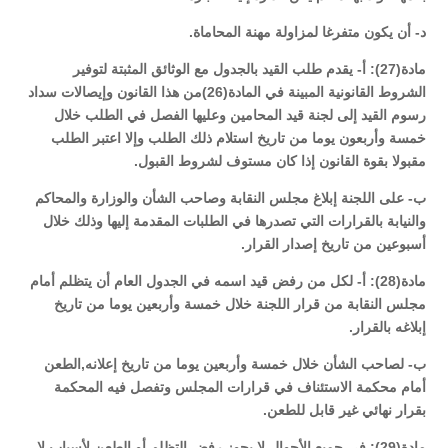
د- أن يكون متفرغا لمزاولة مهنة المحاماة.
مادة(27): أ- يقدم طلب القيد بالجدول مع الوثائق المثبتة لتوفير
الشروط القانونية المبينة في المادة(26)من هذا القانون وإيصالات سداد
رسوم القيد إلى لجنة قيد المحامين وعليها الفصل في الطلب خلال
خمسة وأربعون يوما من تاريخ استلام ذلك الطلب وإلا اعتبر الطلب
مقبولا بقوة القانون إذا كان مستوف لشروط القبول.
ب- على اللجنة إبلاغ مجلس النقابة وصاحب الشأن والوزارة والمحاكم
والنيابة بالقرارات التي تصدرها في الطلبات المقدمة إليها وذلك خلال
أسبوعين من تاريخ إصدار القرار.
مادة(28): أ- لكل من رفض قيد اسمه في الجدول العام أن يتظلم أمام
مجلس النقابة من قرار اللجنة خلال خمسة وأربعين يوما من تاريخ
إبلاغه بالقرار.
ب- لصاحب الشأن خلال خمسة وأربعين يوما من تاريخ إعلانه,الطعن
أمام محكمة الاستئناف في قرارات المجلس وتفصل فيه المحكمة
بقرار نهائي غير قابل للطعن.
مادة(29): في جميع الأحوال لا يجوز رفض التظلم أو الطعن لأسباب لا