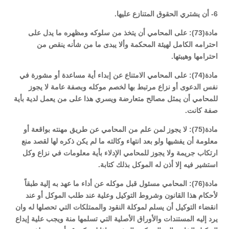
6- أن يشتري الحقوق المتنازع عليها.
مادة(73): على المحامي أن يتخذ من سلوكه ومظهره ما يدل على
احترامه الكامل لهيئة المحكمة وألا يبدى ما من شأنه ينقص من
احترامها وهيبتها.
مادة(74): على المحامي الامتناع عن إبداء أية مساعدة أو مشورة في
نفس الدعوى أو نزاع مرتبط بها لخصم موكله وبصفة عامة لا يجوز
للمحامي أن يمثل مصالح متعارضة ويسري هذا على من يعمل لدية بأية
صفة كانت.
مادة(75): لا يجوز لمن علم من المحامي عن طريق مهنته بواقعة أو
معلومة أن يفشيها ولو بعد انتهاء وكالته ما لم يكن ذكره لها لقصد منع
ارتكاب جريمة ولا يجوز للمحامي الإدلاء بأية معلومات في نزاع وكل
استشير فيه إلا أذن له الموكل بذلك كتابة.
مادة(76): المحامي مسئول قبل موكله عن أداء ما عهد به إلية طبقاً
لأحكام هذا القانون وشروط التوكيل وعلية عند طلب الموكل أو عند
انقضاء التوكيل أن يسلم لموكلة النقود والممتلكات التي تحصلها له وان
يرد إليه المستندات والأوراق الأصلية التي تسلمها منة ويجب علية إيداع