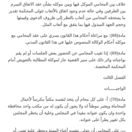
خلاف بين المحامي الموكل فيها وبين موكله بشأن عقد الاتفاق المبرم
بين الطرفين وفي حالة عدم وجود اتفاق بالأتعاب تتولى المحكمة تقدير
ما يستحقه المحامي من أتعاب بالنظر إلى ظروف الدعوى وقيمتها
وحجم الجهد المبذول فيها بما يتفق مع أتعاب المثل.
مادة(68): مع مراعاة أحكام هذا القانون يسري على عقد المحامي مع
موكله أحكام الوكالة المنصوص عليها في هذا القانون المدني.
مادة(69): إذا تغيب المحامي عن الحضور بعض الجلسات أو لم يقم
بواجباته واثر ذلك على سير القضية جاز لموكلة المطالبة بالتعويض أمام
المحكمة المختصة.
الفصل الثالث
الواجبــــــات
مادة(70): أ- على كل محام أن يتخذ لنفسه مكتباً مكرساً لأعمال
المحاماة ويعتبر موطناً له ولا يجوز أن يكون له من مكتب واحد محافظة
واحدة وان يكون عنوانه مقيدا في المجلس وعلية أن يحظر المجلس
بكل تغيير يطرأ على عنوانه.
ب- على المحامي أن يتولى بنفسه أعباء المهنة ويحظر علية تعيين أو