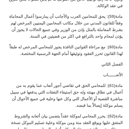
في عقد الوكالة.
مادة(59): يحق للمحامين العرب والأجانب أن يمارسوا أعمال المحاماة
وفقاً للقانون المدني من خلال مكاتب المحامين اليمنيين المرخص لهم
بشرط المعاملة بالمثل بإذن من الوزير وفي جميع الحالات لا يجوز أن
يؤذن لمحام واحد بالترافع في اكثر من قضيتين في السنة.
مادة(60): مع مراعاة القوانين النافذة يجوز للمحامي المرخص له طبقاً
لهذا القانون تحرر العقود وتوثيقها أمام الجهة الرسمية المختصة.
الفصل الثاني
الأتعـــــــاب
مادة(61): للمحامي الحق في تقاضي أجور أتعاب عما يقوم به من
أعمال في نطاق مهنته وله حق استيفاء النفقات التي يدفعها في سبيل
مباشرة القضية أو الأعمال التي وكل عنها وعلية في جميع الأحوال أن
يسلم موكلة إيصالاً بما قبضه.
مادة(62): يحرر المحامي لموكلة عقداً يتضمن بيان أتعابه والشروط
المتفق عليها ويوقع العقد منة ومن موكلة وعلية تسليم الموكل نسخة