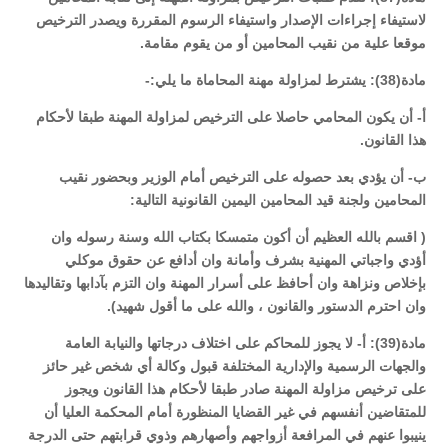
لاستيفاء إجراءات الإصدار واستيفاء الرسوم المقررة ويصدر الترخيص
موقعا علية من نقيب المحامين أو من يقوم مقامة.
مادة(38): يشترط لمزاولة مهنة المحاماة ما يلي:-
أ- أن يكون المحامي حاصلا على الترخيص لمزاولة المهنة طبقا لأحكام
هذا القانون.
ب- أن يؤدي بعد حصوله على الترخيص أمام الوزير وبحضور نقيب
المحامين ولجنة قيد المحامين اليمين القانونية التالية:
( اقسم بالله العظيم أن أكون متمسكا بكتاب الله وسنة رسوله وان
أؤدي واجباتي المهنية بشرف وأمانة وان أدافع عن حقوق موكلي
بإخلاص ونزاهة وان أحافظ على أسرار المهنة وان التزم بآدابها وتقاليدها
وان احترم الدستور والقانون ، والله على ما أقول شهيد).
مادة(39): أ- لا يجوز للمحاكم على اختلاف درجاتها والنيابة العامة
والجهات الرسمية والإدارية المختلفة قبول وكالة أي شخص غير حائز
على ترخيص مزاولة المهنة صادر طبقا لأحكام هذا القانون ويجوز
للمتقاضين أنفسهم في غير القضايا المنظورة أمام المحكمة العليا أن
ينيبوا عنهم في المرافعة أزواجهم وأصهارهم وذوي قرابتهم حتى الدرجة