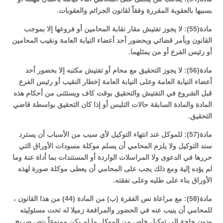
بسببها بالعقوبة المقررة وفقاً لقانون الجرائم والعقوبات.
مادة(55): لا يجوز تفتيش مقار نقابة المحامين أو فروعها إلا بموجب
القانون وبأمر قضائي وبحضور أحد أعضاء النيابة العامة ونقيب المحامين
أو رئيس الفرع أو من يمثلهما.
مادة(56): لا يجوز التحقيق مع محام أو تفتيش مكتبه إلا بحضور أحد
أعضاء النيابة العامة وعلى النيابة العامة إخطار النقيب أو رئيس الفرع
قبل الشروع في التفتيش والتحقيق بوقت كاف ويستثنى من أحكام هذه
المادة والمادة السابقة حالات التلبس أو إذا كان التحقيق بواسطة قاضي
التحقيق.
مادة(57): للموكل عند انتهاء التوكيل لأي سبب من الأسباب أن يسترد
سند التوكيل ولا يلزم المحامي أن يسلم موكلة مسودات الأوراق التي
حررها في الدعوى ولا المراسلات الواردة أو المستندات بما أداة عنة وما
لم يؤده إلية ومع ذلك يجب على المحامي أن يعطى موكلة صورة لهذه
الأوراق بناء على طلبه وعلى نفقته.
مادة(58): مع مراعاة نص الفقرة (ب) من المادة (44) من هذا القانون ،
للمحامي أن ينيب عنه في الحضور والمرافعة زميلا له تحت مسئوليته
ودون حاجة إلى توكيل خاص من الموكل ما لم يكن ممنوعاً بنص صريح