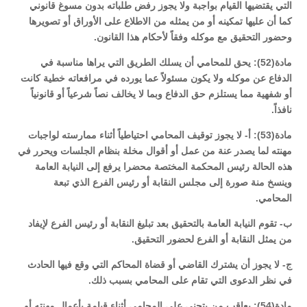
التي يقتضيها القيام بواجبة ولا يجوز رفض طلباته بدون مسوغ قانوني
كما أن عليها تمكينه أو من يمثله من الاطلاع على الأوراق أو تصويرها
وحضور التحقيق مع موكله وفقاً لأحكام هذا القانون.
مادة(52): يحق للمحامي أن يسلك الطريق التي يراها مناسبة في
الدفاع عن موكله ولا يكون مسئولاً عما يورده في مرافعاته خطية كانت
أو شفهية مما يستلزم حق الدفاع وبما لا يخالف نصاً شرعياً أو قانونياً
نافذاً.
مادة(53): أ- لا يجوز توقيف المحامي احتياطياً أثناء ممارسته لواجبات
مهنته لما يصدر عنة من عمل أو أقوال مخلة بنظام الجلسات ويحرر في
هذه الحالة رئيس المحكمة المختصة محضرا يرفع إلى النيابة العامة
وينسخ منة صورة إلى مجلس النقابة أو رئيس الفرع الذي تبعة
المحامي.
ب- تقوم النيابة العامة بالتحقيق بعد تبليغ النقابة أو رئيس الفرع لإيفاد
من يمثل النقابة أو الفرع لحضور التحقيق.
ج- لا يجوز أن يشترك القاضي أو قضاة المحاكم التي وقع فيها الحادث
في نظر الدعوى التي تقام على المحامي بسبب ذلك.
مادة(54): يعاقب من يتجنى على المحامي أثناء قيامة بأعمال مهنته أو