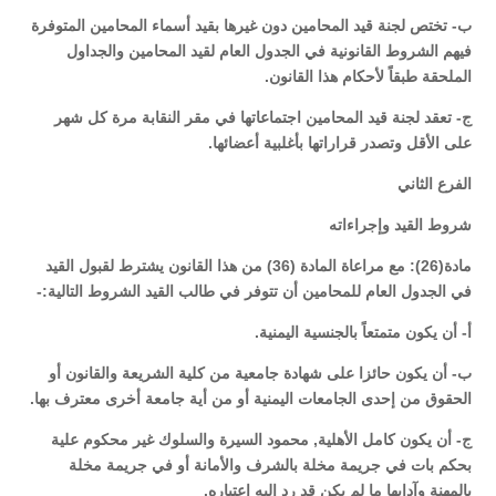
ب- تختص لجنة قيد المحامين دون غيرها بقيد أسماء المحامين المتوفرة
فيهم الشروط القانونية في الجدول العام لقيد المحامين والجداول
الملحقة طبقاً لأحكام هذا القانون.
ج- تعقد لجنة قيد المحامين اجتماعاتها في مقر النقابة مرة كل شهر
على الأقل وتصدر قراراتها بأغلبية أعضائها.
الفرع الثاني
شروط القيد وإجراءاته
مادة(26): مع مراعاة المادة (36) من هذا القانون يشترط لقبول القيد
في الجدول العام للمحامين أن تتوفر في طالب القيد الشروط التالية:-
أ- أن يكون متمتعاً بالجنسية اليمنية.
ب- أن يكون حائزا على شهادة جامعية من كلية الشريعة والقانون أو
الحقوق من إحدى الجامعات اليمنية أو من أية جامعة أخرى معترف بها.
ج- أن يكون كامل الأهلية, محمود السيرة والسلوك غير محكوم علية
بحكم بات في جريمة مخلة بالشرف والأمانة أو في جريمة مخلة
بالمهنة وآدابها ما لم يكن قد رد إليه اعتباره.