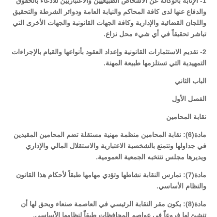
1- الإنابة بالوكالة عن الأشخاص الطبيعيين والاعتباريين للادعاء بالحقوق
والدفاع عنها لدى كافة المحاكم والنيابة العامة ودوائر الشرطة والتحقيق
واللجان القضائية والإدارية وكافة الجهات القانونية والجهات الأخرى التي
تباشر تحقيقاً في أي شيء محل نزاع.
2- تقديم الاستثمارات القانونية وإعداد العقود بأنواعها والقيام بالإجراءات
التمهيدية التي تستلزمها طبيعة المهنة.
الباب الثاني
الفصل الأول
نقابة المحامين
مادة(6): نقابة المحامين منظمة مهنية مستقلة تضم المحامين المقيدين
في جداولها وتتمتع بالشخصية الاعتبارية والاستقلال المالي والإداري
ويديرها مجلس تنتخبه الجمعية العمومية.
مادة(7): تمارس النقابة نشاطها وتؤدي مهامها طبقاً لأحكام هذا القانون
والنظام الأساسي.
مادة(8): يكون مقر النقابة الرئيسي في العاصمة صنعاء ويحق لها أن
تنشئ لها فروعاً في عواصم المحافظات طبقاً لنظامها الأساسي.