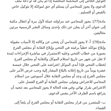
التوكيل الخاص إلى المحكمة المختصة إذا لم يكن قد أو دعة ملف
الدعوى ولا يجوز للمحامي أن يستلم أي حق لموكلة إلا بتوكيل خاص
بالقبض أو التسليم .
مادة(77): يجوز للمحامي عند مزاولته عملة لأول مرة أو انتقال مكتبة
إلى عنوان آخر أن يعلن عن ذلك بإحدى وسائل النشر الرسمية مرتين
متتاليتين.
مادة(78): أ- لا يجوز للمحامي أن يتنحى عن وكالته إلا لأسباب مقبولة
وإبلاغ موكله خطياً برغبته في التنحي وإبلاغ النقابة أو مجلس الفرع
بصورة من خطاب التنحي وعليه الاستمرار في مباشرة الإجراءات لمدة
لا تقل عن شهر من تاريخ استلام الموكل والنقابة أو مجلس الفرع
لخطاب التنحي فإذا أبدى الموكل اعتراضه على التنحي خلال خمسة
عشرة يوماً من تاريخ إعلانه بالبلاغ المشار إلية وجب عرض الأمر على
مجلس الفرع إن وجد أو مجلس النقابة خلال أسبوعين من استلام
المحامي للاعتراض ويتولى مجلس النقابة أو الفرع الفصل على
الاعتراض بقرار نهائي وفي هذه الحالة لا يجوز للمحامي بعد تنحيه أن
يترافع باسم الطرف الأخر بنفس الدعوى.
ب- للمتضرر من قرار مجلس النقابة أو مجلس الفرع أن يلجأ إلى
القضاء.