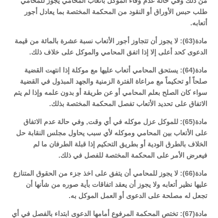
من ذلك وفي حالة عدم وفاء الموكل بأتعاب المحامي يجوز للمحامي
طلب حبس الأوراق أو النقود من المحكمة المختصة بما يعادل أجور
أتعابه.
مادة(63): لا يجوز أن تتجاوز أجور الأتعاب نسبة عشرة بالمائة من قيمة
الدعوى كحد أعلى إلا إذا اتفق المحامي والموكل على خلاف ذلك.
مادة(64): يستحق المحامي أتعاب عليها مع موكلة إذا انتهت القضية
صلحاً أو تحكيماً مع مراعاة الفترة الزمنية والجهد المبذول في القضية
سواء كان الصلح بعلم المحامي أو عن طريقة أو بدون علمه وإذا لم يتم
الاتفاق على تحديد الأتعاب تفصل المحكمة المختصة بذلك.
مادة(65): للموكل عزل موكله في أي وقت, وفي حالة عدم الاتفاق
على الأتعاب بين المحامي وموكله لأي سبب يحاول مجلس النقابة حل
الخلاف بالطرق الودية أو بطريق التحكيم إذا قبلة الطرفان ما لم
فيعرض الأمر على المحكمة المختصة للفصل في ذلك.
مادة(66): لا يجوز للمحامي أن يتفق على اخذ جزء من الحقوق المتنازع
عليها نظير أتعابه ولا يجوز أن يعقد اتفاقات بأية صوره من شأنها أن
تجعل له مصلحة على الدعوى أو العمل الموكل به.
مادة(67): تختص المحكمة المرفوع أمامها الدعوى ابتداء بالفصل في أي