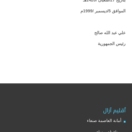
بتاريخ 27/شعبان /1420هـ
الموافق 5/ديسمبر /1999م
علي عبد الله صالح
رئيس الجمهورية
أقليم آزال
أمانة العاصمة صنعاء