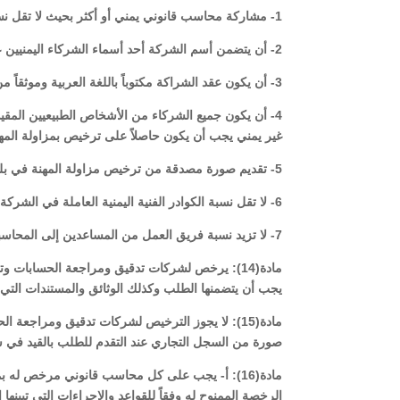
1- مشاركة محاسب قانوني يمني أو أكثر بحيث لا تقل نسبة مساهمة الشريك أو الشركاء اليمنيين عن(25%) من رأس المال .
2- أن يتضمن أسم الشركة أحد أسماء الشركاء اليمنيين على الأقل .
3- أن يكون عقد الشراكة مكتوباً باللغة العربية وموثقاً من قبل الجهات الرسمية والمختصة وبحضور الشركاء .
4- أن يكون جميع الشركاء من الأشخاص الطبيعيين المقي
غير يمني يجب أن يكون حاصلاً على ترخيص بمزاولة المهنة 
5- تقديم صورة مصدقة من ترخيص مزاولة المهنة في بلد المركز الرئيسي مع عقد الشركة ونظامها الأساسي .
6- لا تقل نسبة الكوادر الفنية اليمنية العاملة في الشركة عن ثلثي العدد الإجمالي لكوادر الفنية .
7- لا تزيد نسبة فريق العمل من المساعدين إلى المحاسبين القانونين المرخص لهم عن نسبة 1:4 أربعة إلى واحد.
مادة(14): يرخص لشركات تدقيق ومراجعة الحسابات 
يجب أن يتضمنها الطلب وكذلك الوثائق والمستندات التي
مادة(15): لا يجوز الترخيص لشركات تدقيق ومراجع
صورة من السجل التجاري عند التقدم للطلب بالقيد في
مادة(16): أ- يجب على كل محاسب قانوني مرخص له بم
الرخصة الممنوح له وفقاً للقواعد والإجراءات التي تبينها ال