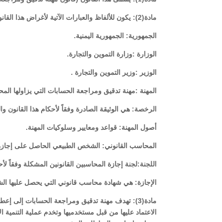
مادة(2): يكون للألفاظ والعبارات الآتية لأغراض هذا القانون المعاني المبينة قرين كل منها ما لم يقتضي سياق النص معنى آخر.
الجمهورية: الجمهورية اليمنية.
الوزارة :وزارة التموين والتجارة.
الوزير :وزير التموين والتجارة .
المهنة :مهنة تدقيق ومراجعة الحسابات التي يزاولها المحاس
الرخصة: هي الوثيقة الصادرة وفقاً لأحكام هذا القانون وا
أصول المهنة: قواعد ومعايير وسلوكيات المهنة.
المحاسب القانوني: الشخص الطبيعي الحاصل على إجازة 
اللجنة:لجنة إجازة المحاسبين القانونين المشكلة وفقاً لأح
الإجازة: هي شهادة محاسب قانوني التي يحصل عليها الش
مادة(3): تهدف مهنة تدقيق ومراجعة الحسابات إلى إ
الاعتماد عليها من قبل مستخدميها وتخدم عملية التنمية الا