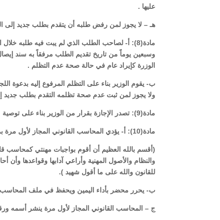
عليها .
هـ – لا يجوز لمن رفض طلبه أن يتقدم بطلب جديد إلى ال
مادة(8): أ- لصاحب الطلب الذي لم يبت فيه طلبه خل
وسبعين يوماً من تاريخ تقديم الطلب مرفقاً به سند إيصا
الوزرة كإيراد عام في حالة صحة عدم التظلم .
ب- يقوم الوزير بناء على التظلم المرفوع إليه بدعوة اللجنة
ولا يجوز لمن ثبت عدم صحة تظلمه التقدم بطلب جديد إلا
مادة(9): تصدر الإجازة بقرار من الوزير بناء على توصية من اللجنة وتبين اللائحة شكل الإجازة وبياناتها ومقدار الرسم المقرر للحصول عليها .
مادة(10): أ- يؤدي المحاسب القانوني المجاز لأول مرة بمزاولة المهنة أمام رئيس وأعضاء اللجنة اليمين القانونية التالية:ـ
(أقسم بالله العظيم أن أقوم بواجبات مهنتي كمحاسب قان
والنظام والأصول المهنية وأراعي آدابها وقواعدها وأن 
للقانون والله على ما أقول شهيد ).
ب- يحرر محضر بأداء اليمين ويحفظ في ملف المحاسب ال
ج – المحاسب القانوني المجاز لأول مرة ينشر أسمه ورق