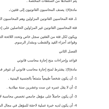
يتم اعتمادها من السلطات المختصة .
مادة(4): يصنف المحاسبون القانونيون إلى فئتين:ـ
1ـ فئة المحاسبين القانونين المزاولين وهم المحاسبون القانونيون المتفرغون والحاصلون على رخصة مزاولة وفق أحكام هذا القانون.
فئة المحاسبين القانونين غير المزاولين الحاصلين على إ
ويكون لكل فئة من الفئتين سجل خاص وتحدد اللائحة التن
وقواعد أجزاء القيد والشطب ومقدار الرسوم.
الفصل الثاني
قواعد وإجراءات منح إجازة محاسب قانوني
مادة(5): يشترط لمنح إجازة محاسب قانوني أن تتوفر في المتقدم الشروط التالية :ـ
1- أن يكون شخصاً طبيعياً متمتعاً بالجنسية اليمنية .
2- أن لا يقل عمره عن ست وعشرين سنة ميلادية .
3- أن يكون حاصلاً على مؤهل جامعي تخصص محاسبة لا يقل مستواه عن درجة البكالوريوس .
4- أن يكون لديه خبرة عملية لاحقة للمؤهل في مجال الم