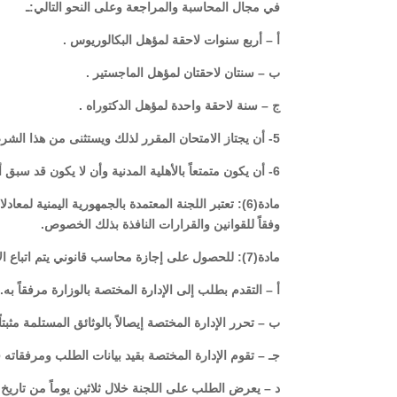
في مجال المحاسبة والمراجعة وعلى النحو التالي:ـ
أ – أربع سنوات لاحقة لمؤهل البكالوريوس .
ب – سنتان لاحقتان لمؤهل الماجستير .
ج – سنة لاحقة واحدة لمؤهل الدكتوراه .
5- أن يجتاز الامتحان المقرر لذلك ويستثنى من هذا الشرط حملة مؤهل الدكتوراه تخصص محاسبة .
6- أن يكون متمتعاً بالأهلية المدنية وأن لا يكون قد سبق أن حكم عليه بجريمة جنائية مخلة بالشرف أو الأمانة ما لم يكون قد رد إليه اعتباره.
مادة(6): تعتبر اللجنة المعتمدة بالجمهورية اليمنية 
وفقاً للقوانين والقرارات النافذة بذلك الخصوص.
مادة(7): للحصول على إجازة محاسب قانوني يتم اتباع الآتي :ـ
أ – التقدم بطلب إلى الإدارة المختصة بالوزارة مرفقاً به. 
ب – تحرر الإدارة المختصة إيصالاً بالوثائق المستلمة مثب
جـ – تقوم الإدارة المختصة بقيد بيانات الطلب ومرفقا
د – يعرض الطلب على اللجنة خلال ثلاثين يوماً من تاريخ 