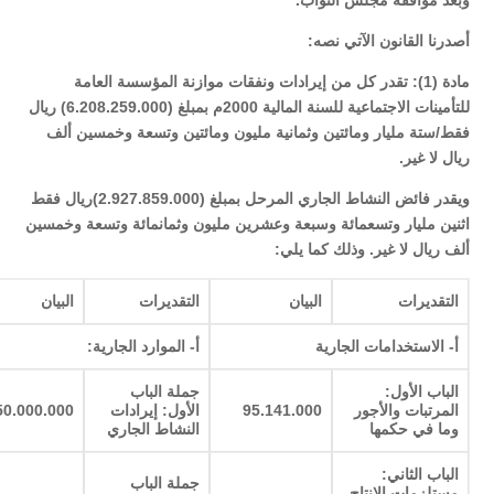
وبعد موافقة مجلس النواب.
أصدرنا القانون الآتي نصه:
مادة (1): تقدر كل من إيرادات ونفقات موازنة المؤسسة العامة
للتأمينات الاجتماعية للسنة المالية 2000م بمبلغ (6.208.259.000) ريال
فقط/ستة مليار ومائتين وثمانية مليون ومائتين وتسعة وخمسين ألف
ريال لا غير.
ويقدر فائض النشاط الجاري المرحل بمبلغ (2.927.859.000)ريال فقط
اثنين مليار وتسعمائة وسبعة وعشرين مليون وثمانمائة وتسعة وخمسين
ألف ريال لا غير. وذلك كما يلي:
التقديرات
البيان
التقديرات
البيان
أ- الاستخدامات الجارية
أ- الموارد الجارية:
الباب الأول:
جملة الباب
المرتبات والأجور
95.141.000
الأول: إيرادات
50.000.000
وما في حكمها
النشاط الجاري
الباب الثاني:
جملة الباب
مستلزمات الإنتاج