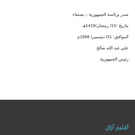
صدر برئاسة الجمهورية – بصنعاء
بتاريخ :13/ رمضان/1419هـ
الموافق: 31/ ديسمبر/ 1998م
علي عبد الله صالح
رئيس الجمهورية
أقليم آزال