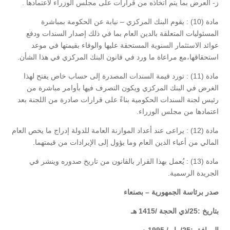
ز- العرض بما يتم اتخاذه من قرارات على مجلس الوزراء لاعتمادها .
مادة (10) : يقوم البنك المركزي – نيابة عن الحكومة بمباشرة
المسئوليات المتعلقة بالدين العام بما في ذلك إصدار السندات ودفع
عوائد الاستثمار السنوية المستحقة عليها والوفاء بقيمتها في موعد
استحقاقها،مع مراعاة ما ورد في قانون البنك المركزي في هذا الشأن.
مادة (11) : تورد قيمة السندات المصدرة إلى حساب خاص يفتح لهذا
الغرض في البنك المركزي ويكون التصرف فيها بأوامر مباشرة من
رئيس لجنة السندات الحكومية بناءً على قرارات صادرة من اللجنة بعد
اعتمادها من مجلس الوزراء.
مادة (12) : يراعى عند أعداد الموازنة العامة للدولة إدراج ما يخص العام
المالي من أعباء الدين العام وما يؤول إلى الإيرادات من قيمتهما.
مادة (13) : يُعمل بهذا القرار بالقانون من تاريخ صدوره وينشر في
الجريدة الرسمية.
صدر برئاسة الجمهورية – بصنعاء
بتاريخ :25/ذي الحجة /1415 هـ