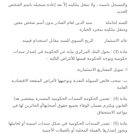
والمسجل باسمه ، ولا تنتقل ملكيته إلاّ بعد إعادة تسجيله باسم الشخص
الجديد .
السند لحاملة : سند الدين لعام الصادر بدون أسم شخص معين
وتنتقل ملكيته بمجرد الحيازة .
عائد الاستثمار : الربح السنوي للسند مقابل استخدام قيمته .
مادة (3) : يحول البنك المركزي نيابة عن الحكومة في إصدار سندات
حكومية وتوجه الحكومة قيمتها للأغراض التالية :-
ا- تمويل المشاريع الاستثمارية .
ب- سحب فائض السيولة النقدية وتوجيهها لأغراض المنفعة الاقتصادية
العامة .
مادة (4) : تضمن الحكومة السندات الحكومية المصدرة بمقتضى هذا
القانون وتلتزم بضمان الوفاء بجميع حقوق أصحابهاأو الحائزين لها في
مواعيد الاستحقاق.
مادة (5) : تصدر السندات الحكومية في شكل سندات اسمية أو لحاملها
ويجوز إصدارها بالعملة المحلية أو بالعملات الأجنبية.