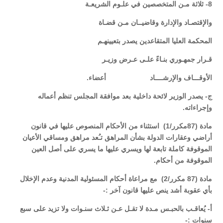
8- ثلاثة مـن المتخصصين في علـوم الشريعـة
والإقتصـاد والإدارة وقاضيــان مـن قضـاة
المحكمة العليا المتقاعدين يصدر بتعيينهـم
قـرار جمهـوري بنـاءً علـى عـرض وزيـر
الأوقـــاف والإرشــــاد أعضاء.
ج- يصدر الوزير لائحة داخلية بعد موافقة المجلس تنظم أعماله
وإجراءاته.
مادة (87مكرر/1) استثناء من الأحكام المنصوص عليها في قانون
أراضي وعقارات الدولة بشأن المراهق تـُعد مراهق ومساقي الأعيان
الموقوفة كاملة تابعة لها ويسري عليها ما يسري على أصل العين
الموقوفة من أحكام.
مادة (87 مكرر/2) مع مراعاة أحكام المسئولية المدنية وعدم الإخلال
بأي عقوبة أشد ينص عليها قانون آخر :-
أ- يُعاقـب بالحبـس مـدة لا تقـل عـن ثـلاث سنـوات ولا تزيد على سبع
سنوات :-