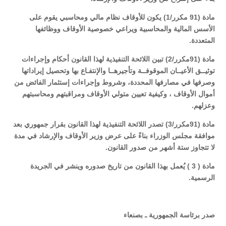
مادة (91 مكرر/1) يكون للأوقاف نظام مالي ومحاسبي يقوم على
الأسس المالية والمحاسبية ويراعي خصوصية الأوقاف ووظائفها
المتعددة.
مادة (91مكرر/2) تبين اللائحة التنفيذية لهذا القانون أحكام وإجراءات
توثيــق الأعيــان الموقوفــة وتأجيرهــا والإنتفـاع بها وتحصيل إيراداتها
وصرفها في مصارفها المحددة، وشروط وإجراءات إستثمار الفائض من
أموال الأوقاف ، وكيفية تعيين متولي الأوقاف ومراقبتهم ومحاسبتهم
وعزلهم.
مادة (91مكرر/3) تصدر اللائحة التنفيذية لهذا القانون بقرار جمهوري بعد
موافقة مجلس الوزراء بناءً على عرض وزير الأوقاف والإرشاد في مدة
لا تتجاوز ستة أشهر من صدور القانون.
مادة ( 3 ) يُعمل بهذا القانون من تاريخ صدوره وينشر في الجريدة
الرسمية.
صدر برئاسة الجمهورية ـ بصنعاء