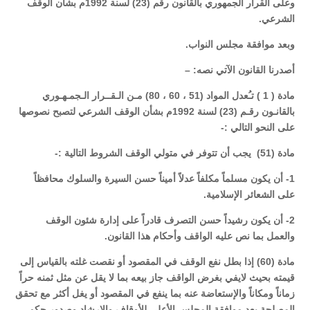
وعلى القرار الجمهوري بالقانون رقم (23) لسنة 1992م بشأن الوقف
الشرعي.
وبعد موافقة مجلس النواب.
أصدرنا القانون الآتي نصه: –
مادة ( 1 ) تـُعدل المواد (51 ، 60 ، 80) مـن الـقــرار الـجمـهـوري
بالقانـون رقـم (23) لسنة 1992م بشأن الوقف الشرعي لتصبح نصوصها
على النحو التالي :-
مادة (51) يجب أن تتوفر في متولي الوقف الشروط التالية :-
1- أن يكون مسلماً مكلفاً عدلاً أميناً حسن السيرة والسلوك محافظاً
على الشعائر الإسلامية.
2- أن يكون رشيداً حسن التصرف قادراً على إدارة شئون الوقف
والعمل بما نص عليه الواقف وأحكام هذا القانون.
مادة (60) إذا بطل نفع الوقف في المقصود أو نقصت غلته بالقياس إلى
قيمته بحيث لايفي بغرض الواقف جاز بيعه بما لا يقل عن مثل ثمنه حراً
زماناً ومكاناً والإستعاضة عنه بما ينفع في المقصود أو يغل أكثر مع تحقق
المصلحة بعد موافقة المجلس الأعلى للأوقاف والإرشاد وصدور حكم