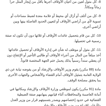
8- كل متول لعين من أعيان الأوقاف أجرها بأقل من إيجار المثل حراً
زماناً ومكاناً.
9- كل من أتلف أو أزال أي محيط أو علامة معدة لضبط مساحات أو
تسوية لأي من أراضي الأوقاف أو لتعيين الحدود الفاصلة بينها وبين
أراضي أخرى.
10- كل من قام بتحصيل عائدات الأوقاف أو غلاتها دون أن تكون له صفة
رسمية في تحصيلها.
11- كل متول أو موظف له شأن في إدارة الأوقاف أو تحصيل عائداتها
أخذ مبلغاً من المال من أجراء الأوقاف أو طالبي التأجير أو الإنتفاع دون
أن يعطي سنداً رسمياً بذلك يحمل ختم الجهة المختصة قانوناً.
مادة (88 مكرر) يقوم وزير الأوقاف والإرشاد أو من يفوضه نيابة عن ذي
الولاية العامة بتمثيل الأوقاف أمام القضاء والأشخاص والجهات الأخرى
بما يحقق مصلحة الوقف.
مادة (91 مكرر) يكون لموظفي وزارة الأوقاف والإرشاد ومكاتبها في
أمانة العاصمة والمحافظات أثناء قيامهم بمهامهم صفة الضبطية
القضائية في حدود إختصاصهم ويصدر بتسميتهم قرار من وزير العدل
بناءً على إقتراح من وزير الأوقاف والإرشاد.