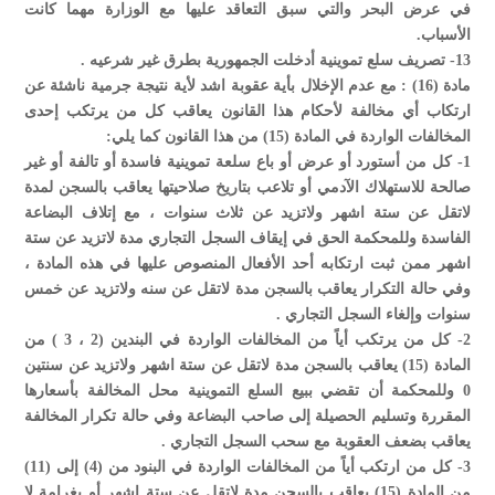
في عرض البحر والتي سبق التعاقد عليها مع الوزارة مهما كانت
الأسباب.
13- تصريف سلع تموينية أدخلت الجمهورية بطرق غير شرعيه .
مادة (16) : مع عدم الإخلال بأية عقوبة اشد لأية نتيجة جرمية ناشئة عن
ارتكاب أي مخالفة لأحكام هذا القانون يعاقب كل من يرتكب إحدى
المخالفات الواردة في المادة (15) من هذا القانون كما يلي:
1- كل من أستورد أو عرض أو باع سلعة تموينية فاسدة أو تالفة أو غير
صالحة للاستهلاك الآدمي أو تلاعب بتاريخ صلاحيتها يعاقب بالسجن لمدة
لاتقل عن ستة اشهر ولاتزيد عن ثلاث سنوات ، مع إتلاف البضاعة
الفاسدة وللمحكمة الحق في إيقاف السجل التجاري مدة لاتزيد عن ستة
اشهر ممن ثبت ارتكابه أحد الأفعال المنصوص عليها في هذه المادة ،
وفي حالة التكرار يعاقب بالسجن مدة لاتقل عن سنه ولاتزيد عن خمس
سنوات وإلغاء السجل التجاري .
2- كل من يرتكب أياً من المخالفات الواردة في البندين (2 ، 3 ) من
المادة (15) يعاقب بالسجن مدة لاتقل عن ستة اشهر ولاتزيد عن سنتين
0 وللمحكمة أن تقضي ببيع السلع التموينية محل المخالفة بأسعارها
المقررة وتسليم الحصيلة إلى صاحب البضاعة وفي حالة تكرار المخالفة
يعاقب بضعف العقوبة مع سحب السجل التجاري .
3- كل من ارتكب أياً من المخالفات الواردة في البنود من (4) إلى (11)
من المادة (15) يعاقب بالسجن مدة لاتقل عن ستة اشهر أو بغرامة لا