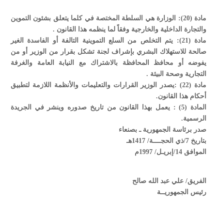
مادة (20): الوزارة هي السلطة المختصة في كلما يتعلق بشئون التموين
والتجارة الداخلية والخارجية وفقاً لما ينظمه هذا القانون .
مادة (21): يتم التخلص من السلع التموينية التالفة أو الفاسدة الغير
صالحة للاستهلاك البشري بإشراف لجنة تشكل بقرار من الوزير أو من
يفوضه أو محافظ المحافظة بالاشتراك مع النيابة العامة والغرفة
التجارية وصحة البيئة .
مادة (22) :يصدر الوزير القرارات والتعليمات والأنظمة اللازمة لتطبيق
أحكام هذا القانون.
المادة (5) : يعمل بهذا القانون من تاريخ صدوره وينشر في الجريدة
الرسمية.
صدر برئاسة الجمهورية ـ بصنعاء
بتاريخ 7/ذي الحجــــة/ 1417هـ
الموافق 14/إبريـل/ 1997م
الفريق/ علي عبد الله صالح
رئيس الجمهوريــة