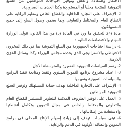
الاحتكار والمغالاة والغش وتوفير احتياجات المواطنين من السلع
التموينية المنتجة محليا أو المستوردة وكذا الخدمات الضرورية.
2- الإشراف على التجارة الداخلية والقطاع الخاص وتنظيم الرقابة على
القطاع العام والمختلط والتعاوني وبما يضمن وصول السلع إلى جميع
المستهلكين.
مادة (4): لتحقيق ما ورد في المادة (3) من هذا القانون تتولى الوزارة
المهام والاختصاصات التالية :
1- دراسة احتياجات الجمهورية من السلع التموينية بما في ذلك المخزون
الاحتياطي والاستراتيجي الذي يحدده مجلس الوزراء وكذا وسائل الخزن
اللازمة.
2- رسم السياسات التموينية القصيرة والمتوسطة الآجل.
3- ا عداد مشروع برنامج التموين السنوي وتنفيذ ومتابعة تنفيذ البرامج
والسياسات التموينية وتقييمها.
4- الإشراف على التجارة الداخلية بهدف حماية المستهلك وتوفير السلع
التموينية للمواطنين.
5- العمل على توفير الظروف الملائمة للتطوير المستمر للقطاع العام
والتعاوني والمختلط والخاص في مجال التموين وتكامل أنشطتها
والاستفادة من إمكانياتها .
6- تبني سياسات تهدف إلى زيادة إسهام الإنتاج المحلي في برامج
التموين وإعطائه الأولوية في الدعم والرعاية.