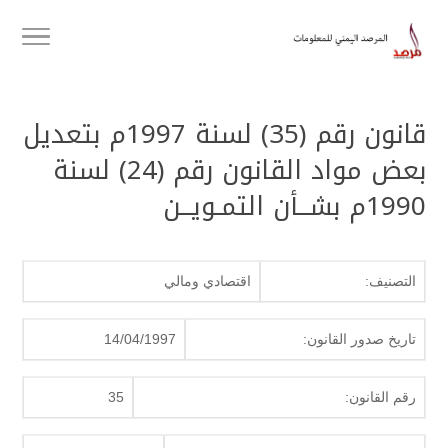
قانون رقم (35) لسنة 1997م بتعديل
بعض مواد القانون رقم (24) لسنة
1990م بشــأن التمـويــن
التصنيف:
اقتصادي ومالي
تاريخ صدور القانون:
14/04/1997
رقم القانون:
35