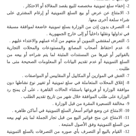
2- إخفاء سلع تموينية مخصصه للبيع بقصد المغالاة أو الاحتكار .
3- الامتناع عن عرض أو بيع السلع التموينية أو إرغام المشتري على
شراء سلعة أخرى معها.
4- التصرف بدون إذن من الوزارة بسلع تموينية خاضعة لموافقة مسبقة
في تداولها ونقلها داخلياً أو إلى خارج الجمهورية .
5- التعرض لمفتشي التموين أو منعهم من أداء عملهم والاعتداء عليهم .
6- عدم احتفاظ أصحاب المصانع والمستودعات والمحلات التجارية
بالفواتير أو غيرها من المستندات المثبتة لما يتم شراءه أو بيعه من
السلع التموينية أو عدم تقديم البيانات أو المعلومات الصحيحة متى ما
طلبت .
7- الغش في الموازين أو المكاييل أو المقاييس أو المواصفات .
8- إغلاق المحلات المتعاملة في سلع تموينية أو تغيير نوع نشاطها دون
موافقة الوزارة أو فروعها باستثناء الحالات القاهرة ، على أن يمنح رد
الوزارة على طلب الموافقة خلال شهر من تاريخ تقديم الطلب .
9- مخالفة التسعيرة المقرة من قبل الوزارة .
10- الامتناع عن وضع قوائم أسعار السلع التموينية في أماكن ظاهره .
11- الامتناع عن منح فواتير البيع من قبل تجار الجملة لما يتم لهم بيعه
من السلع التموينية وفق الأصول المتبعة .
12- القيام بالبيع أو التصرف بأي صوره من التصرفات بالسلع التموينية