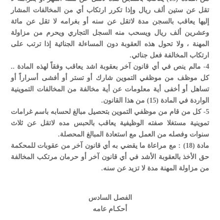
تقل عن ستين ألف ريال وإذا تكرر ارتكاب أي من المخالفات المشار
إليها يعاقب بالسجن مدة لاتقل عن سنه أو بغرامه لا تقل عن مائة
وعشرين ألف ريال ويسحب منه السجل التجاري ويحرم من مزاولة
المهنة ، ولا تحول هذه العقوبة دون المساءلة الجنائية إذا ترتب على
ارتكاب المخالفة فعل جنائي.
4- مالم ينص في أي قانون آخر بعقوبة اشد يعاقب وفقاً لهذه المادة ..
كل موظف من موظفي التموين شارك أو تستر أو أفشى أسراراً أو
تساهل أو أخفى أية معلومات عن أية مخالفة من المخالفات التموينية
الواردة في المادة (15) من هذا القانون.
5- كل من قام من موظفي التموين بتحصيل مبالغ لحسابه باسم غرامات
تموينية مستغلا صفته الوظيفية يعاقب بالحبس مده لاتقل عن ثلاث
سنوات وفصله من العمل مع استعادة المبالغ المحصلة.
مادة (18) : مع مراعاة ما يقضي به أي قانون آخر من عقوبات للمحكمة
حق الأخذ بالعقوبة الأشد في أي قانون آخر أو حرمان مرتكب المخالفة
من مزاولة المهنة مدة لا تزيد عن سنه.
الفصل السادس
أحكـام عامه