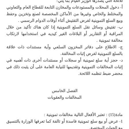
للائحة التي يصدرها الوزير القيام بما يلي:
‌أ- دخول المحلات والمستودعات والمخازن التابعة للقطاع العام والتعاوني
والمختلط والخاص وغيرها من الأماكن المخصصة لصنع وتخزين وحفظ
وبيع السلع التموينية لغرض التفتيش أثناء أوقات الدوام الرسمي .
‌ب- تفتيش وسائل نقل السلع التموينية إذا كان هناك تأكيد من خلال
المراقبة أو التقارير أو البلاغات الغير كيديه في استخدامها لارتكاب
مخالفة تموينية .
‌ج- الاطلاع على دفاتر المخزون السلعي وأية مستندات ذات علاقة
بالسلع التموينية لغرض إثبات المخالفة.
‌د- حجز أية سلع تموينية أو سجلات أو مستندات أخرى ذات أهميه في
إثبات المخالفات التموينية وتقديمها للنيابة العامة على أن يثبت ذلك في
محضر ضبط تنظمه اللائحة.
الفصل الخامس
المخالفات والعقوبات
مادة(15) : تعتبر الأفعال التالية مخالفات تموينية :
1- عرض أو بيع سلع تموينية فاسدة أو تالفة كما تعرفها الوزارة بالتنسيق
مع الجهات المختصة.