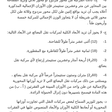
6- إذا كانت المركبة من محور مزدوج أو محور ثلاثي وتزيد المسافة
بين المحاور عن متر وعشرين سنتيمتر فإن الأوزان الإجمالية المذكورة
أعلاه يجب أن تزيد بواقع إثنين طن لكل محور مزدوج وثلاثة طن لكل
محور ثلاثي شريطة أن لا يتجاوز الوزن الإجمالي للمركبة خمسة
وأربعون طناً .
ج- لا يجوز أن تزيد الأبعاد الكلية لمركبات نقل البضائع عن الأبعاد التالية:
1- (12) أثنى عشر متراً طولاً للشاحنة.
2- (18) ثمانية عشر متراً طولاً للقاطرة مع المقطورة.
3- (20ر4) أربعة أمتار وعشرين سنتيمتر إرتفاع لأي مركبة نقل
بضائع.
4- (60ر2) متران وستون سنتيمتراً عرضاً لأي مركبة نقل بضائع ،
ويستثنى من ذلك مركبات نقل البضائع التي لا تزيد أوزانها المحورية
والإجمالية عن طن واحد من الأوزان المبينة في الفقرتين ( أ ، ب) من
هذه المادة فيسمح بتسييرها دون إنزال الحمولة الزائدة.
د- يجوز للوزير السماح لبعض مركبات النقل التي تجاوزت أوزانها
المحورية أو أبعادها الكلية الأوزان والأبعاد المنصوص عليها في الفقرات