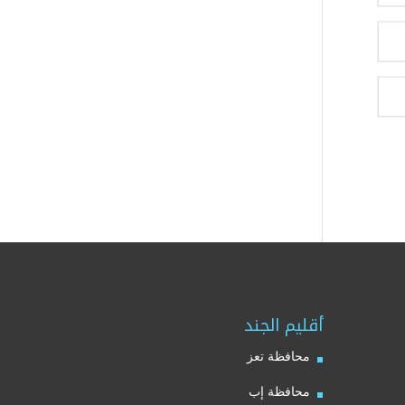
أقليم الجند
محافظة تعز
محافظة إب