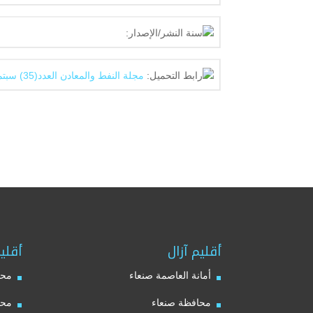
سنة النشر/الإصدار:
رابط التحميل:
مجلة النفط والمعادن العدد(35) سبتمبر – اكتوبر 2006م
أقليم آزال
أقلي
أمانة العاصمة صنعاء
محا
محافظة صنعاء
محا