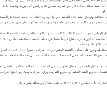
واوضح المحافظ انه يجري حاليا استكمال تنفيذ المشاريع المعتمدة للعام الماضي 2013م في اطار مخصصات التنمية الاجتماعية التي تم اعتمادها
تمام القيادة السياسية ممثلة بفخامة الرئيس عبدربه منصور هادي رئيس الجمهورية وتفهمة حاجة
مان.
تثنائية واوضاع امنية بالغة التعقيد يمر بها الوطن، تتطلب منا جميعا استشعار المسئو
سياسية والمماحكات الحزبية والمناطقية والمذهبية الضيقة كوننا على ظهر سفينة واحد
 الوطني لتجهيب اليمن المالات الكارثية للحروب الاهلية والصراعات الطائفية المسلح
فيما قدم وكيل محافظة مارب منسق المشاريع التنموية في المحافظة الدكتور عبدربه مفتاح عرضا شاملا عن خطة التنمية للمحافظة للعامين 2014 /
لمحافظة وعرج على مجالات التنمية البشرية وبناء القدرات مشيرا الى ان اجمالي المنح
الدراسية والمقدمة من عدد من الشركات النفطية والغازية بلغت نحو 80 منحة دراسية في التخصصات العلمية المختلفة التي تخدم المحافظة منذ عا
اليمنية للغاز الطبيعي المسال نشوان جباري انشطة الشركة اليمنية للغاز الطبيعي ال
شمل مشاريع البنية التحتية، ومشاريع التدريب ورفع القدرات، ومشاريع المنح الدراسية 
لغت مليارا واربعمائة مليون ريال.