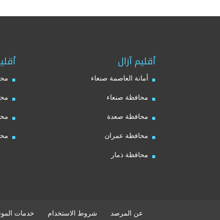
أقليم آزال
أقلي
أمانة العاصمة صنعاء
محا
محافظة صنعاء
محا
محافظة صعدة
محا
محافظة عمران
محا
محافظة ذمار
عن المرصد
شروط الاستخدام
خدمات الموق