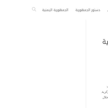
دستور الجمهورية
الجمهورية اليمنية
ة
 في مختلف
كزية.
سيتولى صندوق تنمية المهارات تدريب 500 شخص خلال