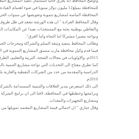
للمحافظة بمبلغ12 مليون دولار سنويا في ضوء اه
المحافظة الماسة لمشاريع تنموية وتعويضها عن سنوات الحر
وقال المحافظ العرادة ” ان هذه الورشة تنعقد في ظل ظروف اس
والتعاطي بوطنية بحتة مع المستجدات بعيدا عن المكايدات ال
ونواجه مصيرا مشتركا اما النجاة واما الغرق”.
وطالب المحافظ بتنفيذ وثيقة السلم والشراكة ومخرجات الحوار
2015م، والاولويات في مجالات الصحة، التربية والتعليم، الطرقات، الكهرباء، والمياه.
كما تطرق مفتاح الى التحديات التي تواجه مشاريع التنمية با
2010م.
الى ذلك استعرض مدير العلاقات والتنمية المستدامة بالشركة 
وبرامجها وخططها في المحافظة، لافتا الى ان برامج الشركة ت
ومشاريع التجهيزات والمعدات.
وقال جباري ” ان اجمالي قيمة المشاريع المعتمد تمويلها من الشركة خلال العامين 2014م / 2015م، ب