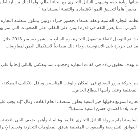
انها زيادة حجم وتسهيل التبادل التجاري مع أنحاء العالم، ولما لذلك من ارتباط 
فزاً هاماً لتحقيق النمو الاقتصادي والتنمية المستدامة.”
نظمة التجارة العالمية وتعقد بصنعاء بحضور خبراء دوليين يمثلون منظمة التجارة
حاد الأوربي، مما يعزز الثقة في قدرة اليمن على التغلب على الصعوبات التي تمر بها
وتابع” كما يأتي انعقاد هذه الفعالية في توقيت مناسب، حيث تم التوصل لاتفاقية تسهيل التجارة يوم السابع من شهر ديسمبر 2013 خلال
نعقد في جزيرة بالي الاندنوسية، وجاء ذلك مصاحباً لاستكمال اليمن لمفاوضات
 بهدف تحقيق زيادة في كفاءة التجارة وحجمها، مما ينعكس بالتالي إيجابياً على
ير حركة مرور البضائع في المكان والوقت المناسبين وبأقل التكاليف الممكنة، م
المختلفة وعلى رأسها القطاع الخاص..
رة المتوقع دخولها حيز التنفيذ بحلول منتصف العام القادم، وقال “إنه يجب علين
جات بلادنا لضمان حسن التنفيذ مستقبلاً”.
اسية أمام سهولة التبادل التجاري اقليميا وعالميا، وأهمها ضعف البنى التحتية 
ائق التشريعية والصعوبات المتعلقة بتدفق المعلومات التجارية وتعقيد الإجرا