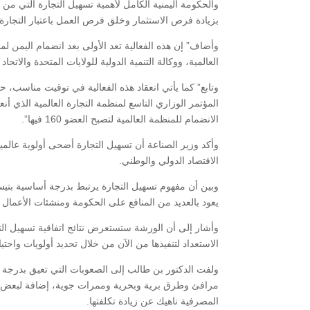
والحكومة اليمنية الكامل لأهمية تسهيل التجارة التي من ش
بزيادة فرص الاستثمار وخلق فرص العمل باعتبار التجارة مح
وأضاف” إن هذه الفعالية تعد الأولى بعد انضمام اليمن لم
العالمية، ووكالة التنمية الدولية للولايات المتحدة والات
المؤتمر الوزاري التاسع لمنظمة التجارة العالمية الذي أ
الانضمام للمنظمة العالمية لتصبح العضو 160 فيها”.
وأكد وزير الصناعة أن تسهيل التجارة أضحى أولوية عالمية
الاقتصاد الدولي والوطني.
وبين أن مفهوم تسهيل التجارة يرتبط بدرجة أساسية بتيس
يعود بالعديد من المنافع على الحكومة ومنشئات الأعمال 
وأشار إلى أن الورشة ستستعرض نتائج اتفاقية تسهيل التجا
الاستعداد لتنفيذها من الآن من خلال تحديد أولويات واحتيا
ولفت الدكتور بن طالب إلى الصعوبات التي تعيق بدرجة أس
مرافئ وطرق برية وبحرية وممرات جوية، إضافة لبعض العو
المصرفية ناهيك عن زيادة تكلفتها.