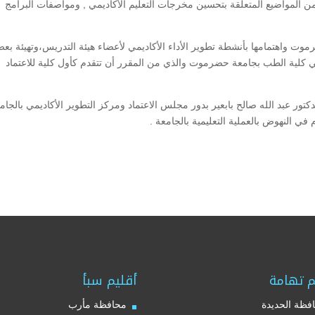
 من المواضيع المتعلقة بتحسين مخرجات التعليم الأكاديمي , ومواصفات البرامج
وت واهتمامها بأنشطة تطوير الأداء الأكاديمي لأعضاء هيئة التدريس،وتهيئة بع
ي كلية الطب بجامعة حضرموت والذي من المقرر أن تتقدم كأول كلية للاعتماد
كتور عبد الله صالح بابعير بدور مجلس الاعتماد ومركز التطوير الأكاديمي بالجام
ي النهوض بالعملية التعليمية بالجامعة .
م تهامة
أقليم سبأ
فظة الحديدة
محافظة مأرب