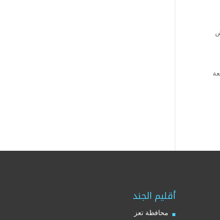
ض
عة
أقليم الجند
محافظة تعز