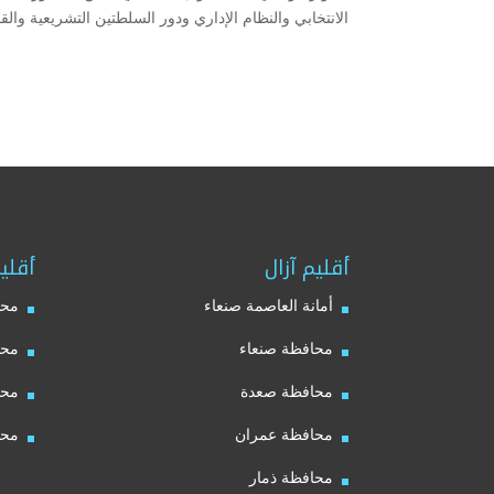
الانتخابي والنظام الإداري ودور السلطتين التشريعية والقض
أقليم آزال
أقلي
أمانة العاصمة صنعاء
محا
محافظة صنعاء
محا
محافظة صعدة
محا
محافظة عمران
محا
محافظة ذمار