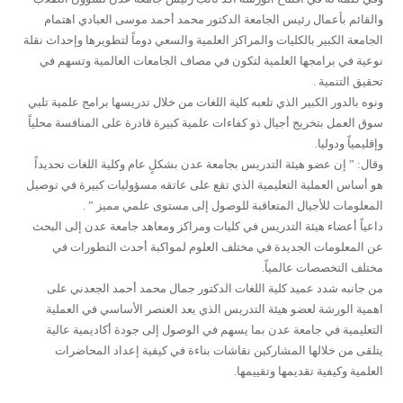
والقائم بأعمال رئيس الجامعة الدكتور محمد أحمد موسى العبادي اهتمام
الجامعة الكبير بالكليات والمراكز العلمية والسعي دوماً لتطويرها وإحداث نقلة
نوعية في برامجها العلمية لتكون في مصاف الجامعات العالمية وتسهم في
تحقيق التنمية .
ونوه بالدور الكبير الذي تلعبه كلية اللغات من خلال تدريسها برامج علمية تلبي
سوق العمل بتخريج أجيال ذو كفاءات علمية كبيرة قادرة على المنافسة محلياً
وإقليمياً ودوليا.
وقال
:
” إن عضو هيئة التدريس بجامعة عدن بشكلٍ عام وكلية اللغات تحديداً
هو أساس العملية التعليمية الذي تقع على عاتقه مسؤوليات كبيرة في توصيل
المعلومات للأجيال المتعاقبة للوصول إلى مستوى علمي مميز ” .
داعياً أعضاء هيئة التدريس في كليات ومراكز ومعاهد جامعة عدن إلى البحث
عن المعلومات الجديدة في مختلف العلوم لمواكبة أحدث التطورات في
مختلف التخصصات عالمياً.
من جانبه شدد عميد كلية اللغات الدكتور جمال محمد أحمد الجعدني على
اهمية الورشة لعضو هيئة التدريس الذي يعد العنصر الأساسي في العملية
التعليمية في جامعة عدن بما يسهم في الوصول إلى جودة أكاديمية عالية
يتلقى من خلالها المشاركين نقاشات بناءة في كيفية إعداد المحاضرات
العلمية وكيفية تقديمها وتقييمها.