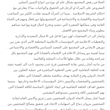
الضلاعي رفض المجتمع بشكل عام اي نوع من انواع التمييز السلبي
المفروض على المرأة او الرجل في الحقوق والواجبات بما لا يتعارض مع
احكام الشريعة الاسلامية .. مبينا ان المرأة اليمنية تقلدت الكثير من المناصب
السياسية والاقتصادية والاجتماعية في المجتمع ولها دور فعال ومهم في الحياة
العامة وفي مملكتها الصغيرة التي تنشئ وتخرج اجيال قوية وواعية تساهم
بتطوير وبناء المجتمع نحو الافضل.
واشار الى ان الصحفيات لهن دورا فاعل في الاعمال التنفيذية والإدارية
والتغطيات الاعلامية في المؤسسات الاعلامية المختلفة الامر الذي يعزز من
دورهن الايجابي في المجتمع على الصعيد السياسي والاقتصادي والاجتماعي ..
مبينا اهمية دور وسائل الاعلام في الاهتمام بالقضايا التي تهم المجتمع بكل
شرائحه وفئاته من خلال نقلها للأحداث المحلية والعالمية .
من جانبه أشار رئيس نقابة الصحفيين فرع عدن محمود ثابت الى اهمية تنفيذ
هذه الحلقة النقاشية التي تعتبر الخطوة المباشرة في عملية التعاون بين
الاتحاد الدولي وفرع النقابة بهدف مناقشة مختلف القضايا التي تتعلق
بالصحفيين والصحفيات والتمييز داخل المؤسسات الاعلامية وخارجها .. متمنيا
تحقيق اهداف الحلقة النقاشية في ايجاد الحلول المناسبة لكافة القضايا التي
تهم الصحفيين كافة وتحسين مستواهم المعيشي.
فيما اشار ممثل الاتحاد الدولي للصحفيين منير زعرور والامين العام لنقابة
الصحفيين مروان دماج الى اسهامات الاتحاد في تحقيق مصالح الصحفيين من
خلال تنفيذ برامج تدريبية وتأهيلية في عدد من المحافظات وبما يسهم في