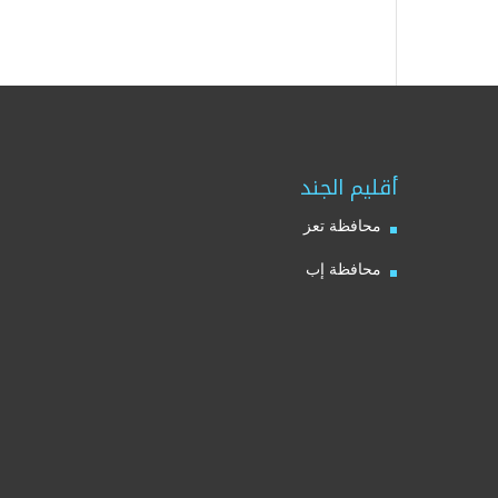
أقليم الجند
محافظة تعز
محافظة إب