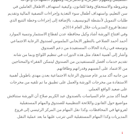
وشروطه والاستحقاق وفقا للقانون، وكيفية استهداف الاطفال العاملين في
سن التعليم، واستهداف أطفال سوء التغذية وإجراءات التصفية المالية وتقديم
طلبات التمويل لأنشطة اليونيسيف، بالإضافة إلى إجراءات وخطة التتبع الذي
تنفذها فروع المديريات خلال العام 2014م.
وفي افتتاح الورشة أشاد وكيل محافظة عدن لقطاع الاستثمار وتنمية الموارد
أحمد أحمد الضلاعي بالتطور الايجابي الملموس لصندوق الرعاية الاجتماعي
وتوسعه في زيادة الحالات المستفيدة من دعم الصندوق.
وأشار إلى أهمية انعقاد مثل هذه الدورات في تنظيم اللوائح وبما من شانه
تقديم خدمات أفضل للمستفيدين من الصندوق ليتمكن الفقراء والمحتاجين
من الاعتماد على أنفسهم وقدراتهم وطاقاتهم.
من جانبه أكد مدير عام صندوق الرعاية الاجتماعية بعدن مهدي باطويل أهمية
الاستفادة من مخرجات الورشة والعمل على تطبيق ما تم تلقيه من مخرجات
على صعيد الواقع العملي.
فيما أكد مدير عام السياسات بالصندوق عبد الكريم صلاح أن الورشة ستناقش
مواضيع حول القانون واللائحة التنظيمية للصندوق والمهام المستقبلية
لفروعها في المحافظات، وكذا نقل المهام من المركز الرئيسي إلى فروع
المديريات وكذا المهام المستقبلية التي تترتب عليها ما بعد عملية النقل.