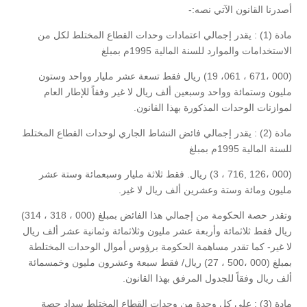
أصدرنا القانون الآتي نصه:-
مادة (1) : يقدر إجمالي اعتمادات وحدات القطاع المختلط لكل من
الاستخدامات والموارد للسنة المالية 1995م بمبلغ
(000 ،671 ، 061، 19) ريال فقط تسعة عشر مليار وواحد وستون
مليون وستمائة وواحد وسبعين ألف ريال لا غير وفقاً للإطار العام
لموازنات الوحدات المذكورة بهذا القانون.
مادة (2) : يقدر إجمالي فائض النشاط الجاري لوحدات القطاع المختلط
للسنة المالية 1995م بمبلغ
(000 ،126 ,716 ، 3) ريال. فقط ثلاثة مليار وسبعمائة وستة عشر
مليون ومائة وستة وعشرين ألف ريال لا غير.
وتقدر حصة الحكومة من إجمالي هذا الفائض بمبلغ (000 ، 318 ، 314)
ريال فقط ثلاثمائة وأربعة عشر مليون وثلاثمائة وثمانية عشر ألف ريال
لا غير- كما تقدر مساهمة الحكومة برؤوس أموال الوحدات المختلطة
بمبلغ (000 ،500 ، 27) ريال/ فقط سبعة وعشرون مليون وخمسمائة
ألف ريال وفقاً للجدول المرفق بهذا القانون.
مادة (3) : على كل وحدة من وحدات القطاع المختلط سداد حصة