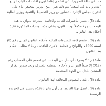
د- في حالة الضرورة التي تقتضي إعادة توزيع اعتمادات الباب الرابع
“مشروعات قيد التنفيذ” يتم ذلك بقرا رمن الوزير المختص بناء على
اقتراح مجلس الإدارة بالتشاور مع وزير التخطيط والتنمية ووزير المالية.
مادة (5) : تعتبر التأشيرات العامة والخاصة المدرجة بموازنات هذه
الوحدات جزء مكملاً لهذا القانون، وعلى هذه الوحدات المذكورة تنفيذ
أحكام هذا القانون.
مادة (6) : تخضع كافة التصرفات المالية لأحكام القانون المالي رقم (8)
لسنة 1990م واللوائح والأنظمة الأخرى النافذة ، وبما لا يخالف أحكام
هذا القانون.
مادة (7) : لا يصرف أي بدل من البدلات التي تخصم على الحساب رقم
(312) إلا طبقاً للقواعد والأحكام المنظمة للصرف وبعد صدور القرار
المنشئ للبدل من الجهة المختصة.
مادة (8) : تلغى النصوص المخالفة لهذا القانون.
مادة (9) : يُعمل بهذا القانون من أول يناير 1995م وينشر في الجريدة
الرسمية.