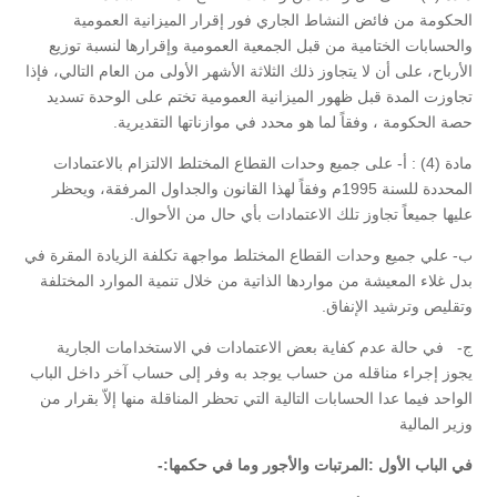
الحكومة من فائض النشاط الجاري فور إقرار الميزانية العمومية
والحسابات الختامية من قبل الجمعية العمومية وإقرارها لنسبة توزيع
الأرباح، على أن لا يتجاوز ذلك الثلاثة الأشهر الأولى من العام التالي، فإذا
تجاوزت المدة قبل ظهور الميزانية العمومية تختم على الوحدة تسديد
حصة الحكومة ، وفقاً لما هو محدد في موازناتها التقديرية.
مادة (4) : أ- على جميع وحدات القطاع المختلط الالتزام بالاعتمادات
المحددة للسنة 1995م وفقاً لهذا القانون والجداول المرفقة، ويحظر
عليها جميعاً تجاوز تلك الاعتمادات بأي حال من الأحوال.
ب- علي جميع وحدات القطاع المختلط مواجهة تكلفة الزيادة المقرة في
بدل غلاء المعيشة من مواردها الذاتية من خلال تنمية الموارد المختلفة
وتقليص وترشيد الإنفاق.
ج- في حالة عدم كفاية بعض الاعتمادات في الاستخدامات الجارية
يجوز إجراء مناقله من حساب يوجد به وفر إلى حساب آخر داخل الباب
الواحد فيما عدا الحسابات التالية التي تحظر المناقلة منها إلاّ بقرار من
وزير المالية
في الباب الأول :المرتبات والأجور وما في حكمها:-