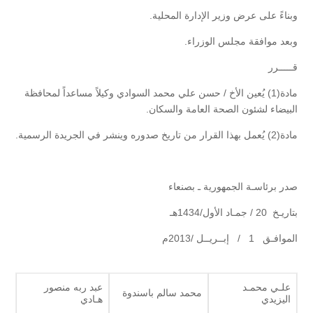
وبناءً على عرض وزير الإدارة المحلية.
وبعد موافقة مجلس الوزراء.
قـــــرر
مادة(1) يُعين الأخ / حسن علي محمد السوادي وكيلاً مساعداً لمحافظة
البيضاء لشئون الصحة العامة والسكان.
مادة(2) يُعمل بهذا القرار من تاريخ صدوره وينشر في الجريدة الرسمية.
صدر برئاسـة الجمهورية ـ بصنعاء
بتاريـخ 20 / جمـاد الأول/1434هـ
الموافـق 1 / إبــريــل /2013م
علـي محمـد
عبد ربه منصور
محمد سالم باسندوة
اليزيدي
هـادي