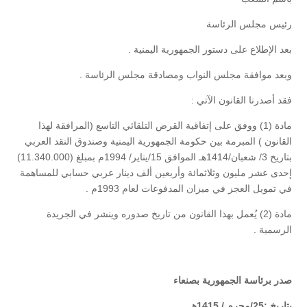
رئيس مجلس الرئاسة
بعد الإطلاع على دستور الجمهورية اليمنية .
وبعد موافقة مجلس النواب ومصادقة مجلس الرئاسة .
فقد أصدرنا القانون الآتي :
مادة (1) ووفق على إتفاقية القرض التلقائي التاسع (المرافقة لهذا
القانون ) المبرمة بين حكومة الجمهورية اليمنية وصندوق النقد العربي
بتاريخ 3/ شعبان/1414هـ الموافق 15/يناير/ 1994م بمبلغ (11.340.000)
إحدى عشر مليون وثلاثمائة وأربعين ألف دينار عربي حسابي للمساهمة
في تمويل العجز في ميزان المدفوعات لعام 1993م .
مادة (2) يُعمل بهذا القانون من تاريخ صدوره وينشر في الجريدة
الرسمية .
صدر برئاسة الجمهورية بصنعاء
بتاريخ :25/محرم / 1415هـ