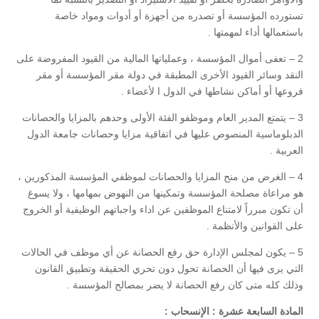
تستورده المؤسسة أو تصدره من أجهزة أو أدوات ومواد خاصة
باستعمالها أداء لمهمتها .
2 – تعفى أموال المؤسسة ، وعملياتها المالية من القيود المفروضة على
النقد وسائر القيود الأخرى المطبقة في دولة مقر المؤسسة أو مقر
فروعها أو أماكن نشاطها في الدول ا لأعضاء .
3 – يتمتع المدير العام وموظفو الفئة الأولى وحدهم بالمزايا والحصانات
الدبلوماسية المنصوص عليها في اتفاقية مزايا وحصانات جامعة الدول
العربية .
4 – الغرض من منح المزايا والحصانات لموظفي المؤسسة المذكورين ،
هو مراعاة مصلحة المؤسسة وتمكينها من النهوض بمهامها ، ولا يسوغ
أن تكون مبرراً لامتناع الموظفين عن اداء واجباتهم الوظيفية أو الخروج
على القوانين والأنظمة .
5 – يكون لمجلس الإدارة حق رفع الحصانة عن أي موظف في الحالات
التي يرى فيها أن الحصانة تحول دون تحري الحقيقة وتطبيق القانون
وذلك كله متى كان رفع الحصانة لا يضر بمصالح المؤسسة .
المادة السابعة عشرة : الإنسحاب :