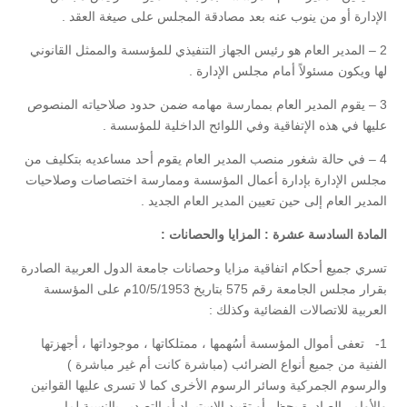
الإدارة أو من ينوب عنه بعد مصادقة المجلس على صيغة العقد .
2 – المدير العام هو رئيس الجهاز التنفيذي للمؤسسة والممثل القانوني
لها ويكون مسئولاً أمام مجلس الإدارة .
3 – يقوم المدير العام بممارسة مهامه ضمن حدود صلاحياته المنصوص
عليها في هذه الإتفاقية وفي اللوائح الداخلية للمؤسسة .
4 – في حالة شغور منصب المدير العام يقوم أحد مساعديه بتكليف من
مجلس الإدارة بإدارة أعمال المؤسسة وممارسة اختصاصات وصلاحيات
المدير العام إلى حين تعيين المدير العام الجديد .
المادة السادسة عشرة : المزايا والحصانات :
تسري جميع أحكام اتفاقية مزايا وحصانات جامعة الدول العربية الصادرة
بقرار مجلس الجامعة رقم 575 بتاريخ 10/5/1953م على المؤسسة
العربية للاتصالات الفضائية وكذلك :
1- تعفى أموال المؤسسة أسُهمها ، ممتلكاتها ، موجوداتها ، أجهزتها
الفنية من جميع أنواع الضرائب (مباشرة كانت أم غير مباشرة )
والرسوم الجمركية وسائر الرسوم الأخرى كما لا تسرى عليها القوانين
والأوامر الصادرة بحظر أو تقييد الاستيراد أو التصدير بالنسبة لما