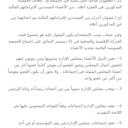
(ب ) العضوان صاحباً أعلى نسبة في الإستخدام ، بخلاف الخمسة
المذكورين في الفقرة أعلاه ، من الأعضاء المسددين لالتزاماتهم المالية .
(ج ) عضوان آخران من المسددين لإلتزاماتهم المالية يتم انتخابهما من
غير المذكورين أعلاه .
وفي حساب نسب الإستخدام يكون المعول عليه هو مجموع قيمة
الحركة الإقليمية والمحلية في 31 ديسمبر السابق على إجتماع الجمعية
العمومية القائمة بتحديد الأعضاء .
2 – تعين الدول الأعضاء بمجلس الإدارة مندوبيها ومن ينوبون عنهم
لحضور أعمال المجلس ويجوز للعضو أن يفوض كتابياً عضوا آخر من
أعضاء المجلس لتمثيله في إجتماعاته ، ولا يجوز أن يكون العضو مفوضاً
من أكثر من عضو واحد .
3 – ينتخب مجلس الإدارة سنوياً من بين أعضائه رئيساً له ونائبا للرئيس
.
4 – يعقد مجلس الإدارة إجتماعاته وفقاً للقواعد المنصوص عليها في
اللائحة التنفيذية .
5 – تعقد إجتماعات مجلس الإدارة في مقر المؤسسة أو في أحد