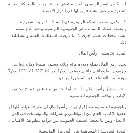
1 – يكون المقر الرئيسي للمؤسسة في مدينة الرياض بالمملكة العربية
السعودية ويجوز إنشاء فروع لها في الدول الأعضاء
2 – تكون محطة التحكم الرئيسية في المملكة العربية السعودية
ومحطة التحكم المساندة في الجمهورية التونسية ويجوز للمؤسسة
إنشاء محطات تحكم أخرى إذا ما فرضت المتطلبات الفنية والتشغيلية
ذلك .
المادة الخامسة : رأس المال :
يحدد رأس المال بمبلغ وقدره مائة وثلاثة وستون مليونا ومائة وواحد
وأربعون ألفا ومائتان واثنان وستون دولاراً أمريكيا (163.141.262ذولاراً)
موزعاً بين الأعضاء وفق الملحق المرافق .
ويجوز تعديل رأس المال بالزيادة أو التخفيض بناء على اقتراح مجلس
الإدارة وموافقة الجمعية العمومية .
وللجمعية العمومية عند إقرار زيادة رأس المال أن تطرح الزيادة كلها أو
بعضها للإكتتاب العام بين المواطنين والشركات والمؤسسات في الدول
الأعضاء وفق ما تضعه الجمعية العمومية من قواعد تنظم هذا الاكتتاب .
المادة السادسة : المساهمة في رأس مال المؤسسة :