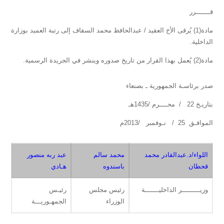
قـــــــرر
مادة(1) يُرقى الأخ العقيد / عبدالحافظ محمد السقاف إلى رتبة العميد بوزارة
الداخلية.
مادة(2) يُعمل بهذا القرار من تاريخ صدوره وينشر في الجريدة الرسمية.
صدر برئاسـة الجمهورية ـ بصنعاء
بتاريـخ 22 / محــــرم /1435هـ
الموافـق 25 / نـوفمبر /2013م
اللواء/د.عبدالقادر محمد
محمد سالم
عبد ربه منصور
قحطان
باسندوه
هـادي
وزيـــــــــر الداخليـــــــة
رئيس مجلس
رئيـس
الوزراء
الجمهـوريـــة