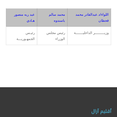
اللواء/د.عبدالقادر محمد
محمد سالم
عبد ربه منصور
قحطان
باسندوه
هـادي
وزيـــــــــر الداخليـــــــة
رئيس مجلس
رئيـس
الوزراء
الجمهـوريـــة
أقليم آزال