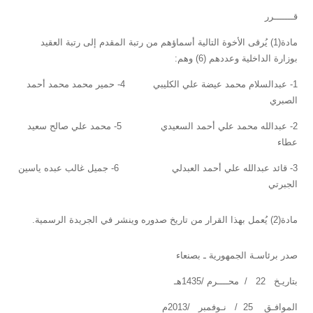
قـــــــرر
مادة(1) يُرقى الأخوة التالية أسماؤهم من رتبة المقدم إلى رتبة العقيد
بوزارة الداخلية وعددهم (6) وهم:
1- عبدالسلام محمد عيضة علي الكليبي 4- حمير محمد محمد أحمد
الصبري
2- عبدالله محمد علي أحمد السعيدي 5- محمد علي صالح سعيد
عطاء
3- قائد عبدالله علي أحمد العبدلي 6- جميل غالب عبده ياسين
الجبرتي
مادة(2) يُعمل بهذا القرار من تاريخ صدوره وينشر في الجريدة الرسمية.
صدر برئاسـة الجمهورية ـ بصنعاء
بتاريـخ 22 / محــــرم /1435هـ
الموافـق 25 / نـوفمبر /2013م