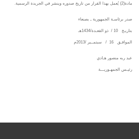
مادة(2) يُعمل بهذا القرار من تاريخ صدوره وينشر في الجريدة الرسمية.
صدر برئاسـة الجمهورية ـ بصنعاء
بتاريـخ 10 / ذو القعـدة/1434هـ
الموافـق 16 / سبتمــبر /2013م
عبد ربه منصور هـادي
رئيـس الجمهـوريـــة