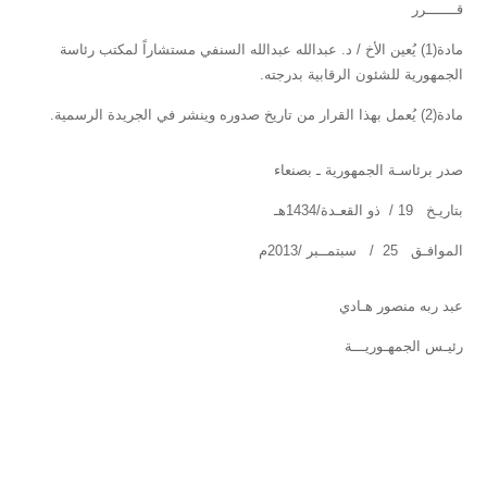
قـــــــرر
مادة(1) يُعين الأخ / د. عبدالله عبدالله السنفي مستشاراً لمكتب رئاسة
الجمهورية للشئون الرقابية بدرجته.
مادة(2) يُعمل بهذا القرار من تاريخ صدوره وينشر في الجريدة الرسمية.
صدر برئاسـة الجمهورية ـ بصنعاء
بتاريـخ 19 / ذو القعـدة/1434هـ
الموافـق 25 / سبتمــبر /2013م
عبد ربه منصور هـادي
رئيـس الجمهـوريـــة