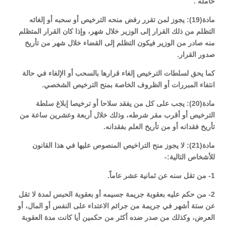
حامله .
مادة(19): يجوز لمن تقرر رفض منحه الترخيص أو سحبه أو إلغائه
التظلم من ذلك القرار إلى الوزير خلال شهر، وإذا كان القرار المتظلم
منه صادر من الوزير فيكون التظلم إلى القضاء خلال شهر من تأريخ
صدور القرار.
كما يحق لسلطات الترخيص إلغاء قرارها بالسحب أو الإلغاء في حالة
انتفاء المبررات أو الظروف الخاصة بمنح الترخيص الشخصي.
مادة(20): يجب على كل من يفقد سلاحا أو ترخيصا إبلاغ سلطة
الترخيص أو أقرب مقر شرطه، وذلك خلال أربعة وعشرين ساعة من
تأريخ فقدانه أو من تأريخ العلم بفقدانه.
مادة(21): لا يجوز منح التراخيص المنصوص عليها في هذا القانون
للأشخاص التالية:-
1- من تقل سنه عن ثمانية عشر عاماً.
2- من حكم عليه بعقوبة جريمة جسيمه أو بعقوبة الحبس لمدة لا تقل
عن ستة أشهر في جريمة من جرائم الاعتداء على النفس أو المال، أو
العرض، وكذلك من صدر ضده أكثر من حكمين أيا كانت مدة العقوبة