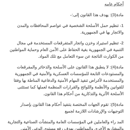
أحكام عامه
مادة(3): يهدف هذا القانون إلى:-
1- تنظيم حمل الأسلحة الشخصية في عواصم المحافظات والمدن
والاتجار بها في الجمهورية.
2- تنظيم استيراد وخزن واتجار المتفرقعات المستخدمة في مجال
التنمية في الجمهورية بغية الحفاظ على الأمن العام وحماية المواطنين
من الكوارث الناتجة عن سوء التعامل مع تلك المواد.
مادة(4): لا ينطبق هذا القانون على الأسلحة والذخائر والمفرقعات
والمستودعات التابعة للمؤسسات العسكرية والأمنية في الجمهورية
والمستخدمة لأغراض تنفيذ المهام الأمنية والدفاعية المناطة بها وفقا
للقوانين والأنظمة واللوائح والقرارات المنظمة لعملها كما تستثنى
الأسلحة الأثرية والتذكارية من أحكام هذا القانون.
مادة(5): تقوم الجهات المختصة بتنفيذ أحكام هذا القانون بإصدار
التوجيهات والإرشادات اللازمة لجميع
المد راء والعاملين في المؤسسات العامة والمنشآت الصناعية والتجارية
والمشاريع الأخرى والمواطنين بهدف رفع مستوى الوعي الأمني