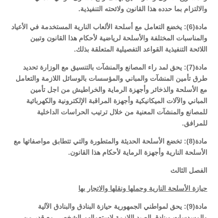
والالتزام بما حدده هذا القانون ولائحته التنفيذية.
مادة(6): يخضع التعامل مع أسلحة الألعاب النارية المستخدمة في الأعياد
والمناسبات المختلفة والأسلحة لرياضية لأحكام هذا القانون وتبين
اللائحة التنفيذية القواعد التفصيلية المتعلقة بذلك.
مادة(7): يحق لمد راء المصانع والمنشآت بالتنسيق مع الوزارة تحديد
طرق تأمين المنشآت والمباني والمؤسسات بالوسائل اللازمة والتعامل
مع الأسلحة والذخائر وأجهزة الرماية والخراطيش من اجل تأمين
المباني والآلات الميكانيكية وأجهزة المراقبة الإلكترونية والكهربائية
للمصانع والمنشآت المعنية من خلال ترتيب الحراسات الداخلية
للمرافق.
مادة(8): تخضع الأسلحة الحديثة والمتطورة والتي تتطابق مواصفاتها مع
الأسلحة النارية وأجهزة الرماية لأحكام هذا القانون.
الفصل الثالث
حيازة الأسلحة النارية وحملها ونقلها والاتجار بها
مادة(9): يحق لمواطني الجمهورية حيازة البنادق والبنادق الآلية
والمسدسات وبنادق الصيد اللازمة لاستعمالهم الشخصي مع قدر من