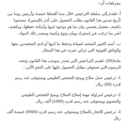
مفرقعات أن:-
أ- تتقدم إلى سلطة الترخيص خلال مدة أقصاها خمسة وأربعين يوما من
تأريخ صدور هذا القانون بطلب الحصول على أذن بالإستيراد مصحوبا
بكشف مفصل يتضمن بيان بما هو موجود لديها وأمكنة حفظها، وبكشف
اضر بما ترغب في إستيراد وبيان ونوع وكمية ومصدر تلك المواد.
ب- أسم الخبير المعتمد لصيانة وحفظ ما لديها أو لدى المعتمدين معها
والوثائق الثبوتية التي تزكي خبرته في هذا المجال.
مادة(53): تقسم التراخيص التي تصدر بموجب هذا القانون وتحدد
الرسوم التي تستوفى مقابل الحصول عليها على النحو الآتي:-
1- ترخيص حمل سلاح ويمنح للشخص الطبيعي ويستوفى عنه رسم
قدره (50) ريال.
2- ترخيص لمزاولة مهنة إصلاح السلاح ويمنح للشخص الطبيعي
والمعنوي ويستوفى عنه رسم قدره (1000) ألف ريال.
3- ترخيص للاتجار بالسلاح ويستوفى عنه رسم قدره (5000) خمسة ألف
ريال