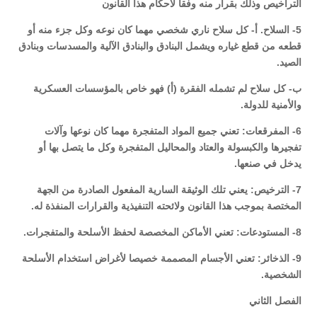
التراخيص وذلك بقرار منه وفقا لأحكام هذا القانون
5- السلاح. أ- كل سلاح ناري شخصي مهما كان نوعه وكل جزء منه أو
قطعه من قطع غياره ويشمل البنادق والبنادق الآلية والمسدسات وبنادق
الصيد.
ب- كل سلاح لم تشمله الفقرة (أ) فهو خاص بالمؤسسات العسكرية
والأمنية للدولة.
6- المفرقعات: تعني جميع المواد المتفجرة مهما كان نوعها وآلات
تفجيرها والكبسولة والعتاد والمحاليل المتفجرة وكل ما يتصل بها أو
يدخل في صنعها.
7- الترخيص: يعني تلك الوثيقة السارية المفعول الصادرة من الجهة
المختصة بموجب هذا القانون ولائحته التنفيذية والقرارات المنفذة له.
8- المستودعات: تعني الأماكن المخصصة لحفظ الأسلحة والمتفجرات.
9- الذخائر: تعني الأجسام المصممة خصيصا لأغراض استخدام الأسلحة
الشخصية.
الفصل الثاني