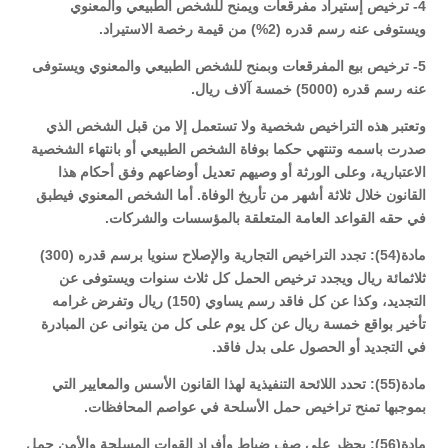
4- ترخيص إستيراد مفرقعات ويمنح للشخص الطبيعي والمعنوي
ويستوفى عنه رسم قدره (2%) من قيمة رخصة الاستيراد.
5- ترخيص بيع المفرقعات وبمنح للشخص الطبيعي والمعنوي ويستوفى
عنه رسم قدره (5000) خمسة آلاف ريال.
وتعتبر هذه التراخيص شخصية ولا تستعمل إلا من قبل الشخص الذي
صدرت باسمه وتنتهي حكما بوفاة الشخص الطبيعي أو بانتهاء الشخصية
الاعتبارية، وعلى الورثة أو وصيهم تعديل أوضاعهم وفق أحكام هذا
القانون خلال ثلاثة أشهر من تأريخ الوفاة. أما الشخص المعنوي فيطبق
في حقه القواعد العامة المتعلقة بالمؤسسات والشركات.
مادة(54): تجدد التراخيص التجارية والإصلاح سنويا برسم قدره (300)
ثلاثمائة ريال ويجدد ترخيص الحمل كل ثلاث سنوات ويستوفى عن
التجديد، وكذا عن كل فاقد رسم يساوي (150) ريال وتفرض غرامه
تأخير بواقع خمسة ريال عن كل يوم على كل من يتوانى عن المبادرة
في التجديد أو الحصول على بدل فاقد.
مادة(55): تحدد اللائحة التنفيذية لهذا القانون الأسس والمعايير التي
بموجبها تمنح تراخيص حمل الأسلحة في عواصم المحافظات.
مادة(56): يحظر على صف ضباط وأفراد القوات المسلحة والأمن حمل