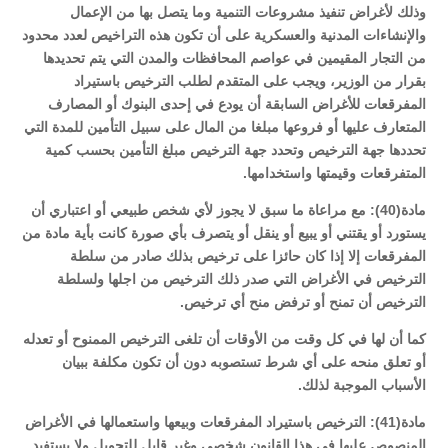
وذلك لأغراض تنفيذ مشروعات التنمية وما يتصل بها من الإعمال
والإنشاءات المدنية والعسكرية على أن تكون هذه التراخيص لعدد محدود
من التجار المقيمين في عواصم المحافظات والمدن التي يتم تحديدها
بقرار من الوزير، ويجب على المتقدم لطلب الترخيص باستيراد
المفرقعات للأغراض السابقة أن يودع في إحدى البنوك أو المصارف
المتعارف عليها أو فروعها مبلغا من المال على سبيل التأمين للمدة التي
تحددها جهة الترخيص وتحدد جهة الترخيص مبلغ التأمين بحسب كمية
المتفرقعات وقيمتها واستخدامها.
مادة(40): مع مراعاة ما سبق لا يجوز لأي شخص طبيعي أو اعتباري أن
يستورد أو يقتني أو يبيع أو ينقل أو يتصرف بأي صورة كانت بأية مادة من
المفرقعات إلا إذا كان حائزا على ترخيص بذلك صادر من سلطة
الترخيص في الأغراض التي صدر ذلك الترخيص من اجلها ولسلطة
الترخيص أن تمنح أو ترفض منح أي ترخيص.
كما أن لها في كل وقت من الأوقات أن تلغى الترخيص الممنوح أو تعدله
أو تعلق منحه على أي شرط تستصوبه دون أن تكون مكلفة ببيان
الأسباب الموجبة لذلك.
مادة(41): الترخيص باستيراد المفرقعات وبيعها واستعمالها في الأغراض
المنصوص عليها في هذا القانون شخصي وغير قابل للتحويل ولا يستفيد