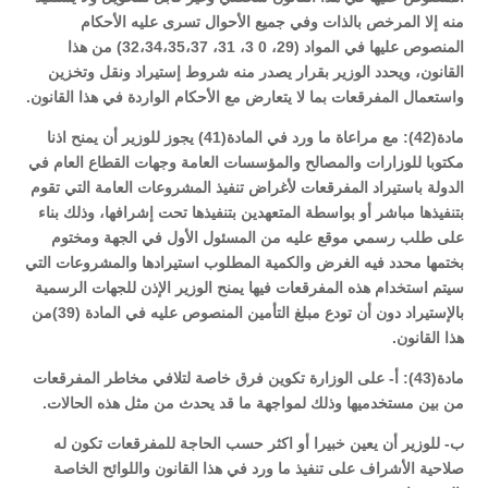
منه إلا المرخص بالذات وفي جميع الأحوال تسرى عليه الأحكام
المنصوص عليها في المواد (29، 0 3، 31، 32،34،35،37) من هذا
القانون، ويحدد الوزير بقرار يصدر منه شروط إستيراد ونقل وتخزين
واستعمال المفرقعات بما لا يتعارض مع الأحكام الواردة في هذا القانون.
مادة(42): مع مراعاة ما ورد في المادة(41) يجوز للوزير أن يمنح اذنا
مكتوبا للوزارات والمصالح والمؤسسات العامة وجهات القطاع العام في
الدولة باستيراد المفرقعات لأغراض تنفيذ المشروعات العامة التي تقوم
بتنفيذها مباشر أو بواسطة المتعهدين بتنفيذها تحت إشرافها، وذلك بناء
على طلب رسمي موقع عليه من المسئول الأول في الجهة ومختوم
بختمها محدد فيه الغرض والكمية المطلوب استيرادها والمشروعات التي
سيتم استخدام هذه المفرقعات فيها يمنح الوزير الإذن للجهات الرسمية
بالإستيراد دون أن تودع مبلغ التأمين المنصوص عليه في المادة (39)من
هذا القانون.
مادة(43): أ- على الوزارة تكوين فرق خاصة لتلافي مخاطر المفرقعات
من بين مستخدميها وذلك لمواجهة ما قد يحدث من مثل هذه الحالات.
ب- للوزير أن يعين خبيرا أو اكثر حسب الحاجة للمفرقعات تكون له
صلاحية الأشراف على تنفيذ ما ورد في هذا القانون واللوائح الخاصة