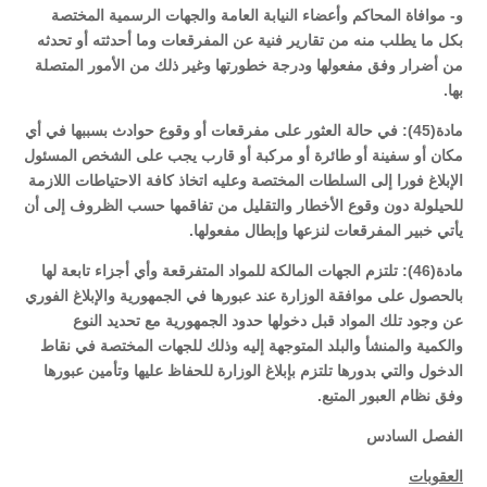
و- موافاة المحاكم وأعضاء النيابة العامة والجهات الرسمية المختصة
بكل ما يطلب منه من تقارير فنية عن المفرقعات وما أحدثته أو تحدثه
من أضرار وفق مفعولها ودرجة خطورتها وغير ذلك من الأمور المتصلة
بها.
مادة(45): في حالة العثور على مفرقعات أو وقوع حوادث بسببها في أي
مكان أو سفينة أو طائرة أو مركبة أو قارب يجب على الشخص المسئول
الإبلاغ فورا إلى السلطات المختصة وعليه اتخاذ كافة الاحتياطات اللازمة
للحيلولة دون وقوع الأخطار والتقليل من تفاقمها حسب الظروف إلى أن
يأتي خبير المفرقعات لنزعها وإبطال مفعولها.
مادة(46): تلتزم الجهات المالكة للمواد المتفرقعة وأي أجزاء تابعة لها
بالحصول على موافقة الوزارة عند عبورها في الجمهورية والإبلاغ الفوري
عن وجود تلك المواد قبل دخولها حدود الجمهورية مع تحديد النوع
والكمية والمنشأ والبلد المتوجهة إليه وذلك للجهات المختصة في نقاط
الدخول والتي بدورها تلتزم بإبلاغ الوزارة للحفاظ عليها وتأمين عبورها
وفق نظام العبور المتبع.
الفصل السادس
العقوبات