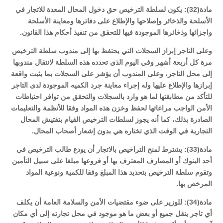
مادة(32): يكون لسلطة الترخيص حق دخول المحال المعدة للاتجار في
الأسلحة والذخائر وإصلاحها والإطلاع على دفاترها ومعاينة الأسلحة
واجزائها وذخائرها الموجودة فيها للتحقق من تنفيذ أحكام هذا القانون.
وعلى التاجر إبراز السجلات التي يحتفظ بها إلى مندوب سلطة الترخيص
مرة كل أربعة أشهر وفي اليوم الذي تحدده هذه السلطة لانتقال مندوبها
إلى محل التاجر، وعلى المندوب أن يؤشر على السجلات بما يثبت واقعة
إبرازها والإطلاع عليها وله إجراء معاينة جرد الكميه الموجودة لدى التاجر
للتأكد من مطابقتها لما هو وارد بالسجلات والتحقق من توافر احتياطات
الأمن الواجب مراعاتها لحفظ وخزن هذه المواد وفقا للأنظمة والتعليمات
الصادرة بذلك، كما أنه يجوز لسلطات الترخيص القيام بتفتيش المحال
التجارية في الوقت الذي تختاره هي بدون إشعار أصحاب المحال.
مادة(33): يشترط لمنح التراخيص بالاتجار أن يودع طالب الترخيص في
أحد البنوك أو المصارف المعترف بها أو فروعها مبلغا على سبيل التأمين
وتقوم سلطة الترخيص بتحديد هذا المبلغ وفقا للكمية ونوعية المواد
المرخص بها.
مادة(34): للوزير على ضوء مقتضيات الأمن والسلامة العامة أن يكلف
أي تاجر بنقل جميع أو بعض ما هو موجود في محل تجارته إلى أي مكان