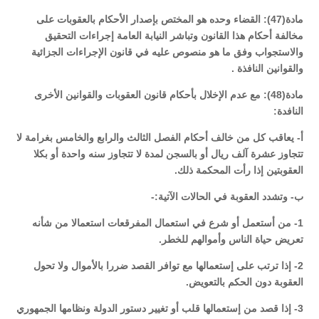
مادة(47): القضاء وحده هو المختص بإصدار الأحكام بالعقوبات على
مخالفة أحكام هذا القانون وتباشر النيابة العامة إجراءات التحقيق
والاستجواب وفق ما هو منصوص عليه في قانون الإجراءات الجزائية
والقوانين النافذة .
مادة(48): مع عدم الإخلال بأحكام قانون العقوبات والقوانين الأخرى
النافدة:
أ- يعاقب كل من خالف أحكام الفصل الثالث والرابع والخامس بغرامة لا
تتجاوز عشرة آلف ريال أو بالسجن لمدة لا تتجاوز سنه واحدة أو بكلا
العقوبتين إذا رأت المحكمة ذلك.
ب- وتشدد العقوبة في الحالات الآتية:-
1- من أستعمل أو شرع في استعمال المفرقعات استعمالا من شأنه
تعريض حياة الناس وأموالهم للخطر.
2- إذا ترتب على إستعمالها مع توافر القصد ضررا بالأموال ولا تحول
العقوبة دون الحكم بالتعويض.
3- إذا قصد من إستعمالها قلب أو تغيير دستور الدولة ونظامها الجمهوري