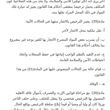
آخر يرى أنه أكثر توفيرا للأمن والسلامة، ولا يحد من هذه الصلاحية كون
المكلف يحمل ترخيصا بمقتفى أحكام هذا القانون يجيز له حيازة تلك
المواد في ذلك المحل المراد نقلها منه.
مادة(35): يعتبر الترخيص بالاتجار منتهيا في الحالات الآتية:
أ- نقل ملكية محل الاتجار لآخر.
ب- أن يسرب بعض المواد المصرح الاتجار بها للغير بوجه غير مشروع
بما يخالف أحكام هذا القانون.
ج- عدم التقيد بالنظم الواجب إتباعها في حفظ السجلات واتخاذ
احتياطات الأمن والسلامة العامة.
د- قيام حالة من الحالات المنصوص عليها في المادة(21) من هذا
القانون.
هـ – الوفاة.
مادة(36): مع مراعاة قوانين الإرث والتصرف بأموال فاقد الاهليه
المعمول بها الترخيص شخصي ولا ينتقل للخلف، وعلى خلف التاجر
وريثا كان أو وليا أو وصيا أو قيما إبلاغ سلطة الترخيص بواقع الحال
والمبادرة إلى بيع موجودات محل الاتجار خلال المدة التي يحددها الوزير