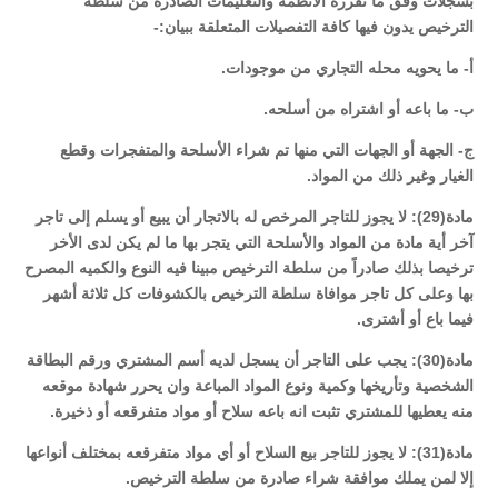
بسجلات وفق ما تقرره الأنظمة والتعليمات الصادرة من سلطة
الترخيص يدون فيها كافة التفصيلات المتعلقة ببيان:-
أ- ما يحويه محله التجاري من موجودات.
ب- ما باعه أو اشتراه من أسلحه.
ج- الجهة أو الجهات التي منها تم شراء الأسلحة والمتفجرات وقطع
الغيار وغير ذلك من المواد.
مادة(29): لا يجوز للتاجر المرخص له بالاتجار أن يبيع أو يسلم إلى تاجر
آخر أية مادة من المواد والأسلحة التي يتجر بها ما لم يكن لدى الأخر
ترخيصا بذلك صادراً من سلطة الترخيص مبينا فيه النوع والكميه المصرح
بها وعلى كل تاجر موافاة سلطة الترخيص بالكشوفات كل ثلاثة أشهر
فيما باع أو أشترى.
مادة(30): يجب على التاجر أن يسجل لديه أسم المشتري ورقم البطاقة
الشخصية وتأريخها وكمية ونوع المواد المباعة وان يحرر شهادة موقعه
منه يعطيها للمشتري تثبت انه باعه سلاح أو مواد متفرقعه أو ذخيرة.
مادة(31): لا يجوز للتاجر بيع السلاح أو أي مواد متفرقعه بمختلف أنواعها
إلا لمن يملك موافقة شراء صادرة من سلطة الترخيص.