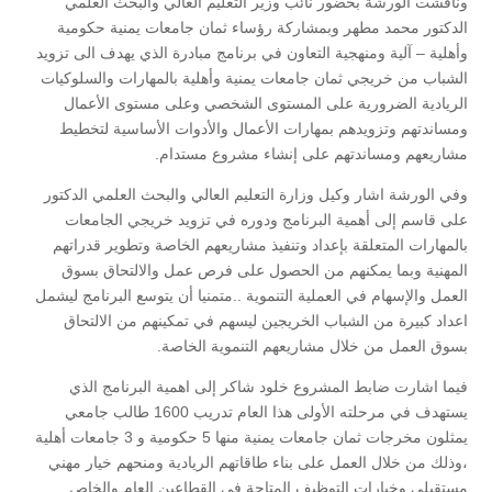
وناقشت الورشة بحضور نائب وزير التعليم العالي والبحث العلمي
الدكتور محمد مطهر وبمشاركة رؤساء ثمان جامعات يمنية حكومية
وأهلية – آلية ومنهجية التعاون في برنامج مبادرة الذي يهدف الى تزويد
الشباب من خريجي ثمان جامعات يمنية وأهلية بالمهارات والسلوكيات
الريادية الضرورية على المستوى الشخصي وعلى مستوى الأعمال
ومساندتهم وتزويدهم بمهارات الأعمال والأدوات الأساسية لتخطيط
مشاريعهم ومساندتهم على إنشاء مشروع مستدام.
وفي الورشة اشار وكيل وزارة التعليم العالي والبحث العلمي الدكتور
على قاسم إلى أهمية البرنامج ودوره في تزويد خريجي الجامعات
بالمهارات المتعلقة بإعداد وتنفيذ مشاريعهم الخاصة وتطوير قدراتهم
المهنية وبما يمكنهم من الحصول على فرص عمل والالتحاق بسوق
العمل والإسهام في العملية التنموية ..متمنيا أن يتوسع البرنامج ليشمل
اعداد كبيرة من الشباب الخريجين ليسهم في تمكينهم من الالتحاق
بسوق العمل من خلال مشاريعهم التنموية الخاصة.
فيما اشارت ضابط المشروع خلود شاكر إلى اهمية البرنامج الذي
يستهدف في مرحلته الأولى هذا العام تدريب 1600 طالب جامعي
يمثلون مخرجات ثمان جامعات يمنية منها 5 حكومية و 3 جامعات أهلية
،وذلك من خلال العمل على بناء طاقاتهم الريادية ومنحهم خيار مهني
مستقبلي وخيارات التوظيف المتاحة في القطاعين العام والخاص .