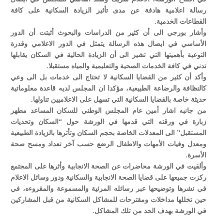
رسالة اعلامية هادفة عن مدى تأثير الزيادة السكانية على كافة
القطاعات الخدمية.
وأشار بورجي الى أن كثير من الدراسات والبحوث أثبتت أن الدور
الأساسي في ايصال هذه الرسالة يتمثل في الدور الاعلامي وقدرة
التوعية بأهميتها التي تشير الى أن الزيادة الحالية في السكان يقابلها
تدني في كافة الخدمات الصحية والتعليمية والمياه مستقبلا.
وأكد أن كثير من القضايا السكانية لا تحتاج الى خدمات بل الى وعي
كالنظافة والرضاعة الطبيعية، مؤكدا ان المجلس لديه قاعدة معلوماتية
حديثة خاصة بالقضايا السكانية التي تسهل على الاعلاميين تناولها.
من جانبه اشار أمين عام المجلس الوطني للسكان المساعد مطهر
زبارة في ورقته التي قدمها في الورشة حول “السكان وتحديات
المستقبل” الى المعدلات الخاصة بحجم السكان وتأثرها بالزيادة الطبيعية
ومعدل وفيات الأمهات والاطفال الرضع حسب آخر تعداد ومسح صحة
الأسرة.
وألقيت في الورشة محاضرات عن الصحة الانجابية وأثرها على المجتمع
ركزت جميعها على قضايا الصحة الانجابية والسكانية ودور وسائل الاعلام
في نشرها وتوضيحها عبر رسائله المرئية والمسموعة والمقروءه، في
حين تخللها مداخلات ومقترحات للمشاكل السكانية من قبل المشاركين
في الورشة بهدف الحد من تلك المشاكل.