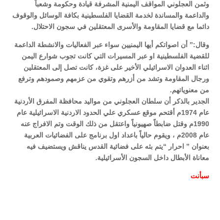
وثمن العجلوني المواقف اليمنية المشرفة قيادة وحكومة وشعباً
والداعمة والمساندة لخدمة القضايا الفلسطينية بكافة الوسائل والوقوف
دائما مع قضايا المقاومة والأسرى المعتقلين في سجون الاحتلال.
وقال:” أن اصواتكم أيها اليمنيين سواء عبر الفعاليات والانشطة الداعمة
للقضية الفلسطينية او عبر المسيرات التي كانت تجوب شوارع اليمن
اثناء العدوان الاسرائيلي الأخير على غزة، كانت تصل إلى المعتقلين
ورجال المقاومة وتشد من أزرهم وتقوي من عزمهم وصمودهم وترفع
من معنوياتهم.
الجدير بالذكر أن سلطان العجلوني من مواليد محافظة المفرق الأردنية
عام 1974م أقتحم موقع عسكري علي الحدود الاردنية الاسرائيلية عام
1990م وقتل ضابطاً صهيونياً واعتقل من ذلك الوقت وتم الافراج عنه
عام 2008م ، ويقوم حالياً باعداد اول برنامج على الفضائيات العربية
بعنوان ” احرار “يتم بثه على فضائية القدس يناقش ويستضيف فيه
معاناة الأبطال داخل السجون الأسرائيلية.
سبأنت