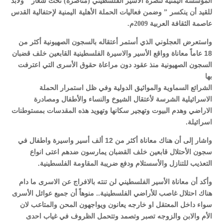
المؤسسة اليمنية لنصرة الاسير الفلسطيني (مناصرة) تحت شعار ” ولابد
للقيد أن ينكسر ” وضمن فعاليات الحملة الأهلية اليمنية لإحتفالية القدس
عاصمة الثقافة العربية 2009م.
واستعرض العجلوني الذي أستمر أعتقاله بالسجون الصهيونية أكثر من
18 عاماً معاناة وواقع الأسير والاسيرة الفلسطينية القابعين خلف قضبان
السجون الصهيونية منذ عقود دون مراعاة حقوق الأسرى التي اعترفت
بها
الشرائع السماوية والمواثيق الدولية وفي ظل استمرار الحملة
الاسرائيلية الشرسة لأعتقال الشيوخ والنساء والأطفال ومصادرة
الاراضي وهدم البيوت وتهجير سكانها وتهويد هذه المقدسات بمستوطنات
اسرائيلة.
واشار إلى أن هناك معاناة أكثر من 12 ألف أسير واسيرة واطفال في
سجون الأحتلال قابعين خلف القضبان يمارسون ضدهم اعتى انواع
التعذيب للتنازل والأسستلام ودفع ضريبة المقاومة الفلسطينية.
وأكد أن معاناة الأسير الفلسطيني لن تنته بالافراج عن الاسرى ما دام
هناك احتلال غاصب للأراضي الفلسطينية.. منوهاً أن جميع عوائل الأسرى
سواء داخل المعتقل او خارجه يعانون ويواجهون المحن والمتاعب لان
الأم والابن والزوجه تصبر وتصمد وتتحمل الظروف في غياب احدى