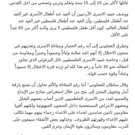
عائلها لأكثر من 10 إلى 15 سنة وتعلم وتربي وتضحي من اجل القدس.
ووصف عميد الاسرى الأردنيين أن العيد عند أطفال الأسرى غير العيد
عند أطفال فلسطين، وأن العيد عند أطفال فلسطين غير العيد عند
أطفال العالم، كون أقل طفل فلسطيني لا يرى والده أكثر من 60 عيداً
على الأقل.
وتطرق العجلوني إلى أنه رغم الحصار ومعاناة الاسرى وتعذيبهم في
سجون الاحتلال إلا أنهم اشد صلابة وثباتاً وصموداً وصبراً ومقاومة من
قبل ، وخاصة عميد الاسرى الفلسطيين نائل البرغوثي الذي تجاوز
اعتقاله نحو 30 عاماً و رغم هذا كله لم تزده فترة الاعتقال إلا صموداً
وعناداً وقوة حسب قوله.
وقال سلطان العجلوني” أننا رغم المعاناة والألم نحاول أن نصنع بارقة
أمل وتحويل المحن إلى منح من خلال استعراض نماذج من الإبداع
والصمود لعدد من الاسرى الفلطسيين الذين أصاب بعضهم الشلل
وبعضهم الامراض المستعصية داخل السجون الصهيونية ولكنهم أقويا
مقاومين ثابتين صامدين اشداء على الاعداء رحماء بينهم مهما تكالب
عليهم الاعداء وقهرتهم الظروف، وخذلهم بعض الأشقاء سيبقون على
الدرب مقاومون وسائرون بقوة الإيمان وعزم القين.