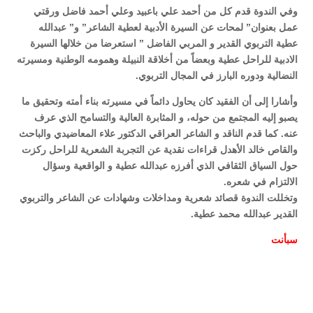
وفي الندوة قدم كل من أحمد علي باعبيد وعلي أحمد فاضل ورقتي
عمل بعنوان” لمحات عن السيرة الأدبية لعطية الشاعر” و” عبدالله
عطية التربوي القدير و المربي الفاضل ” استعرضا من خلالها السيرة
الادبية للراحل عطية وبعضاً من أخلاقة النبيلة وهمومه الوطنية ومسيرته
النضالية ودوره البارز في المجال التربوي.
وأشارا إلى أن الفقيد كان يحاول دائماً في مسيرته بناء أمته وتحقيق ما
يصبو إليه المجتمع من حوله، و المثابرة العالية والتسامح الذي عرف
عنه. كما قدم الناقد و الشاعر العراقي الدكتور علاء المعاضيدي والباحث
والقاص خالد الأهدل قراءات نقدية عن التجربة الشعرية للراحل ركزت
حول السياق الثقافي الذي أفرزه عبدالله عطية و الواقعية وسؤال
الالتزام في شعره.
وتخللت الندوة قصائد شعرية ومداخلات وشهادات عن الشاعر والتربوي
القدير عبدالله محمد عطية.
سبأ
نت