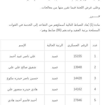
وعلى عرض اللجنة فيما تقرر منها من معالجات.
قــــــرر
مادة (1) يُعاد الضباط التالية أسماؤهم من التقاعد إلى الخدمة في القوات
المسلحة برتبة العقيد وعددهم (86) ضابط وهم:-
عدد
الرقم العسكري
الرتبة الحالية
الإسم
1
15155
عميد
علي ناصر عبيد أحمد
2
13948
عميد
شفيق صالح علي علي
3
14428
عميد
حسين ناصر حيدره مكوع
4
14162
عميد
هادي حيدره منصور علي
5
27846
عميد
أحمد قاسم أحمد هادي