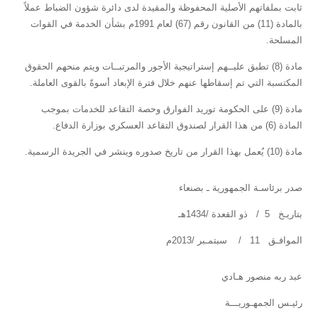
ثابت بملفاتهم الأصلية المحفوظة والمقيدة لدى دائرة شؤون الضباط عملاً
بالمادة (11) من القانون رقم (67) لعام 1991م بشأن الخدمة في القوات
المسلحة.
مادة (8) تطبق عليــهم إستراتيجية الأجور والمرتبــات ويتم منحهم الحقوق
المكتسبة التي تم إسقاطها عنهم خلال فترة الإبعاد أسوةً بالقوى العاملة.
مادة (9) على الحكومة توريد الفوارق وحصة التقاعد للخدمات بموجب
المادة (6) من هذا القرار لصندوق التقاعد العسكري بوزارة الدفاع.
مادة (10) يُعمل بهذا القرار من تاريخ صدوره وينشر في الجريدة الرسمية.
صدر برئاسـة الجمهورية ـ بصنعاء
بتاريـخ 5 / ذو القعدة /1434هـ
الموافـق 11 / سبتمـبر /2013م
عبد ربه منصور هـادي
رئيـس الجمهـوريـــة