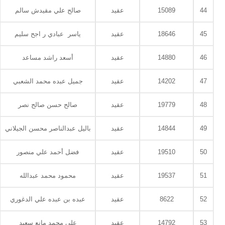
44
15089
عقيد
صالح علي مقيدش سالم
45
18646
عقيد
ياسر عبادي ر اجح سليم
46
14880
عقيد
أسعد راشد مساعد
47
14202
عقيد
جميل عبده محمد الشعبي
48
19779
عقيد
صالح حسن صالح نصر
49
14844
عقيد
باليل عبدالناصر محسن الجيلاني
50
19510
عقيد
فضل أحمد علي منصور
51
19537
عقيد
محمود محمد عبدالله
52
8622
عقيد
عبده بن عبده علي الدغوري
53
14792
عقيد
علي محمد مانع سعيد