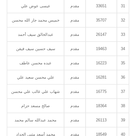
31
33651
مقدم
عيسى عوض علي
32
35707
مقدم
خميس محمد جار الله محسن
33
26147
مقدم
عبدالخالق سيف أحمد
34
19463
مقدم
سيف حسين سيف فيقن
35
16223
مقدم
عبده محسن عاطف
36
16281
مقدم
علي محسن سعيد علي
37
16775
مقدم
شهاب علي غالب علي محسن
38
18364
مقدم
صالح مسعد حزام
39
26113
مقدم
محمد عبدالله سالم محمد
40
18549
مقدم
محمد أسعد مثنى الحداد