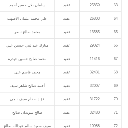
63
25859
عقيد
سلمان بلال حسن أحمد
64
26803
عقيد
علي محمد عثمان الأصهب
65
13585
عقيد
محمد صالح ناصر
66
29024
عقيد
مبارك عبدالنبي حسين علي
67
11416
عقيد
محمد صالح حسين حيدره
68
32431
عقيد
محمد قاسم علي
69
32007
عقيد
أحمد صالح شاهر سيف
70
31722
عقيد
فؤاد صدام سيف ناجي
71
32480
عقيد
صالح سويدان صالح
72
10988
عقيد
سيف سعيد سالم عبدالله صالح