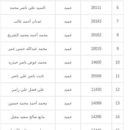
6
28111
عميد
السيد علي ناصر محمد
7
28343
عميد
عدنان أحمد غالب
8
26562
عميد
محمد أحمد محمد الشريخ
9
18015
عميد
محمد عبدالله حسن عمر
10
14605
عميد
محمد عوض ناصر حيدره
11
26568
عميد
ثابت ناصر علي ناصر
12
11430
عميد
علي فضل علي رامي
13
14089
عميد
محمد أحمد محمد حسين
14
14296
عميد
مانع صالح سعيد مقبل