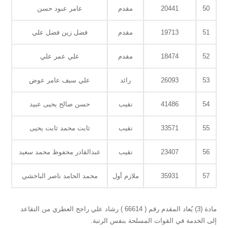
50
20441
مقدم
عامر عبود حسن
51
19713
مقدم
فضل زين فضل علي
52
18474
مقدم
علي عمر علي
53
26093
رائد
علي سيف عامر عوض
54
41486
نقيب
حسن صالح يحيى عبيد
55
33571
نقيب
ثابت محمد ثابت يحيى
56
23407
نقيب
عبدالقادر محفوظ محمد سعيد
57
35931
ملازم أول
محمد الحامد ناصر الباخشي
مادة (3) يُعاد المقدم رقم ( 66614 ) رشاد علي راجح العطري من التقاعد
إلى الخدمة في القوات المسلحة بنفس الرتبة.