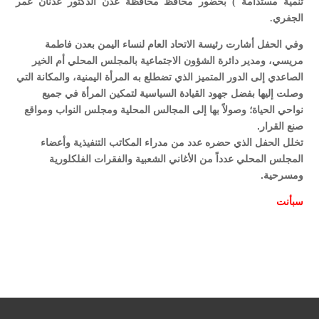
تنمية مستدامة ) بحضور محافظ محافظة عدن الدكتور عدنان عمر
الجفري.
وفي الحفل أشارت رئيسة الاتحاد العام لنساء اليمن بعدن فاطمة
مريسي، ومدير دائرة الشؤون الاجتماعية بالمجلس المحلي أم الخير
الصاعدي إلى الدور المتميز الذي تضطلع به المرأة اليمنية، والمكانة التي
وصلت إليها بفضل جهود القيادة السياسية لتمكين المرأة في جميع
نواحي الحياة؛ وصولاً بها إلى المجالس المحلية ومجلس النواب ومواقع
صنع القرار.
تخلل الحفل الذي حضره عدد من مدراء المكاتب التنفيذية وأعضاء
المجلس المحلي عدداً من الأغاني الشعبية والفقرات الفلكلورية
ومسرحية.
سبأ
نت