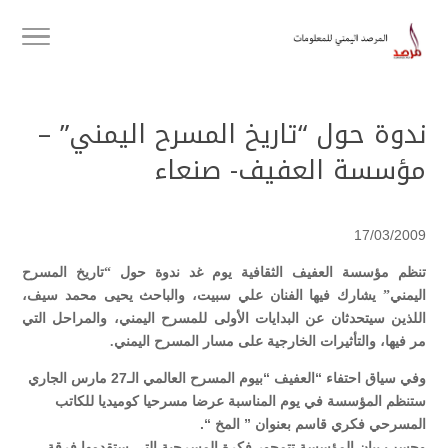
ندوة حول “تاريخ المسرح اليمني” –
مؤسسة العفيف- صنعاء
17/03/2009
تنظم مؤسسة العفيف الثقافية يوم غد ندوة حول “تاريخ المسرح
اليمني” يشارك فيها الفنان علي سبيت، والباحث يحيى محمد سيف،
اللذين سيتحدثان عن البدايات الأولى للمسرح اليمني، والمراحل التي
مر فيها، والتأثيرات الخارجية على مسار المسرح اليمني.
وفي سياق احتفاء “العفيف “بيوم المسرح العالمي الـ27 مارس الجاري
ستنظم المؤسسة في يوم المناسبة عرضا مسرحيا كوميديا للكاتب
المسرحي فكري قاسم بعنوان ” المخ “.
وحسب بيان المؤسسة تتمحور فكرة المسرحية التي ستقدمها فرقة