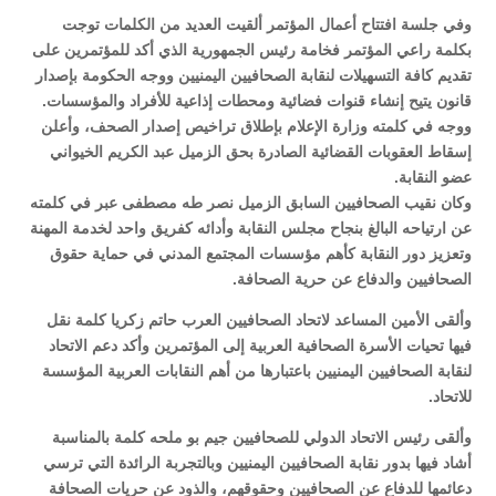
وفي جلسة افتتاح أعمال المؤتمر ألقيت العديد من الكلمات توجت
بكلمة راعي المؤتمر فخامة رئيس الجمهورية الذي أكد للمؤتمرين على
تقديم كافة التسهيلات لنقابة الصحافيين اليمنيين ووجه الحكومة بإصدار
قانون يتيح إنشاء قنوات فضائية ومحطات إذاعية للأفراد والمؤسسات.
ووجه في كلمته وزارة الإعلام بإطلاق تراخيص إصدار الصحف، وأعلن
إسقاط العقوبات القضائية الصادرة بحق الزميل عبد الكريم الخيواني
عضو النقابة.
وكان نقيب الصحافيين السابق الزميل نصر طه مصطفى عبر في كلمته
عن ارتياحه البالغ بنجاح مجلس النقابة وأدائه كفريق واحد لخدمة المهنة
وتعزيز دور النقابة كأهم مؤسسات المجتمع المدني في حماية حقوق
الصحافيين والدفاع عن حرية الصحافة.
وألقى الأمين المساعد لاتحاد الصحافيين العرب حاتم زكريا كلمة نقل
فيها تحيات الأسرة الصحافية العربية إلى المؤتمرين وأكد دعم الاتحاد
لنقابة الصحافيين اليمنيين باعتبارها من أهم النقابات العربية المؤسسة
للاتحاد.
وألقى رئيس الاتحاد الدولي للصحافيين جيم بو ملحه كلمة بالمناسبة
أشاد فيها بدور نقابة الصحافيين اليمنيين وبالتجربة الرائدة التي ترسي
دعائمها للدفاع عن الصحافيين وحقوقهم، والذود عن حريات الصحافة