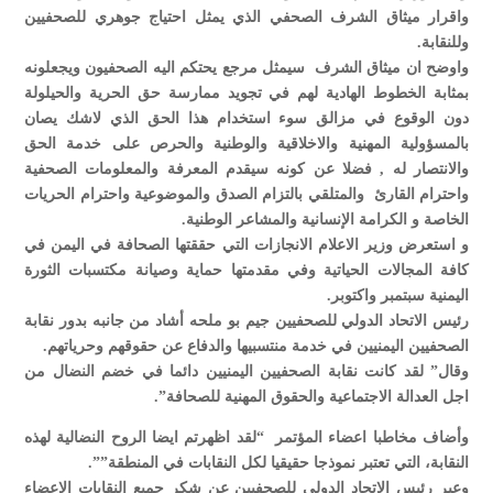
واقرار ميثاق الشرف الصحفي الذي يمثل احتياج جوهري للصحفيين
وللنقابة.
واوضح ان ميثاق الشرف سيمثل مرجع يحتكم اليه الصحفيون ويجعلونه
بمثابة الخطوط الهادية لهم في تجويد ممارسة حق الحرية والحيلولة
دون الوقوع في مزالق سوء استخدام هذا الحق الذي لاشك يصان
بالمسؤولية المهنية والاخلاقية والوطنية والحرص على خدمة الحق
والانتصار له , فضلا عن كونه سيقدم المعرفة والمعلومات الصحفية
واحترام القارئ والمتلقي بالتزام الصدق والموضوعية واحترام الحريات
الخاصة و الكرامة الإنسانية والمشاعر الوطنية.
و استعرض وزير الاعلام الانجازات التي حققتها الصحافة في اليمن في
كافة المجالات الحياتية وفي مقدمتها حماية وصيانة مكتسبات الثورة
اليمنية سبتمبر واكتوبر.
رئيس الاتحاد الدولي للصحفيين جيم بو ملحه أشاد من جانبه بدور نقابة
الصحفيين اليمنيين في خدمة منتسبيها والدفاع عن حقوقهم وحرياتهم.
وقال” لقد كانت نقابة الصحفيين اليمنيين دائما في خضم النضال من
اجل العدالة الاجتماعية والحقوق المهنية للصحافة”.
وأضاف مخاطبا اعضاء المؤتمر “لقد اظهرتم ايضا الروح النضالية لهذه
النقابة، التي تعتبر نموذجا حقيقيا لكل النقابات في المنطقة””.
وعبر رئيس الاتحاد الدولي للصحفيين عن شكر جميع النقابات الاعضاء