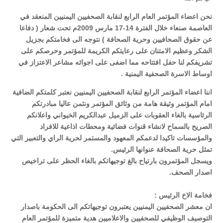
نحن اعضاء المؤتمر العام الرابع لنقابة الصحفيين اليمنيين المنعقد في
العاصمة صنعاء خلال الفترة 14-17 مارس 2009م تحت شعار ( دفاعا
عن حقوق الصحافيين وحرية الصحافة ) نتوجه الى فخامتكم بجزيل
الشكر وعظيم الامتنان على رعايتكم الكريمة للمؤتمر وحرصكم على
تشريفكم لنا حفل افتتاحه مما اضفى على اجوائه مشاعر الاعتزاز في
اوساط الاسرة الصحفية اليمنية .
اننا اعضاء المؤتمر الرابع لنقابة الصحفيين اليمنيين نعتبر كلمتكم الضافية
امام المؤتمر وثيقة هامة من وثائق المؤتمر ونثمن عاليا مبادرتكم
الرئاسية بالغاء العقوبات على الزميل عبدالكريم الخيواني واعلانكم
الصريح بالسماح لانشاء قنوات فضائية ومحطات اذاعية للافراد
والمؤسسات تاكيدا لدعمكم المعهود والمستمر لحرية الراي والتعبير التي
تمثل حرية الصحافة عنوانها الرئيس.
ويسجل المؤتمرون بارتياح بالغ توجيهاتكم بالغاء الحظر على تراخيص
اصدار الصحف.
فخامة الاخ الرئيس :
ان معشر الصحفيين اليمنيين يعتبرون توجيهاتكم الى الحكومة باصدار
التوصيف الوظيفي للصحفيين والاعلاميين هدية متميزة للمؤتمر العام