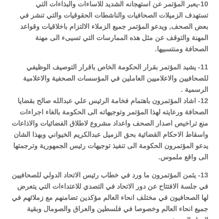
10-يعبر المؤتمر عن استهجانه الشديد للاساءات والبذاءات التي
تستهدف الزميلات الصحافيات والناشطات الحقوقيات والتي تنشر في
بعض الصحف, ويدعو المؤتمر جميع الزملاء الالتزام باخلاقيات وقواعد
المهنة والتوقف عن مثل هذه الممارسات التي تسيىء الى مهنة
الصحافة ومنتسبيها.
11- يشيد المؤتمر بقرار الحكومة الخاص باقرار التوصيف الوظيفي
للصحافيين والاعلاميين العاملين في المؤسسات الصحفية والاعلامية
الرسمية .
12- اشاد المؤتمرون باهتمام فخامة الرئيس علي عبدالله صالح بقضايا
الصحافة ورعايته لهذا المؤتمر وتوجيهاته الى الحكومة بالغاء اجراءات
منع تراخيص اصدار الصحف واعداد مشروع لاطلاق الفضائيات والاذاعات
واسقاط الاحكام القضائية بحق الزميل عبدالكريم الخيواني وبهذا الشان
يدعو المؤتمرون الحكومة الى تنفيذ توجيهات رئيس الجمهورية وترجمتها
الى واقع ملموس.
13- يثمن المؤتمرون ما ورد في خطاب رئيس الاتحاد الدولي للصحافيين
في جلسة الافتتاح عن دور الاتحاد في التصدي للاعتداءات التي يتعرض
لها الصحافيون في مختلف انحاء العالم مؤكدين تضامنهم مع زملائهم في
جميع انحاء العالم وخصوصا في فلسطين والعراق والصومال وبقية