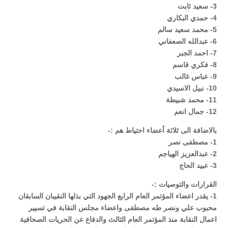
3- سعيد ثابت
4- حمدي البكاري
5- محمد سعيد سالم
6- عبدالله الصعفاني
7- احمد الجبر
8- فكري قاسم
9- عباس غالب
10- نبيل الاسيدي
11- محمد شبيطة
12- جمال انعم
بالاضافة الى ثلاثة أعضاء احتياط هم :-
1- مصطفى نصر
2- عبدالعزيز الهياجم
3- عبيد الحاج
القرارات والتوصيات :-
1- يقدر اعضاء المؤتمر العام الرابع الجهود التي بذلها النقيبان السابقان
محبوب علي ونصر طه مصطفى واعضاء مجلس النقابة في تسيير
اعمال النقابة منذ المؤتمر العام الثالث والدفاع عن الحريات الصحافية