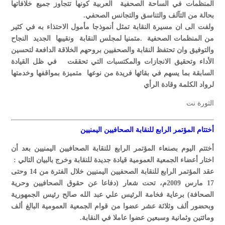
المنظمات في الساحة الصحفية العربية كونها تتجاوز جميع خلافاتها
بحالة من التآلف والتناسق والتجانس الصحفي.
ولفت الى ان مسيرة النقابة تمثل أنموذجا مأمول الاحتذاء به في كثير
من المنظمات الصحفية .متمنيا لمجلس النقابة ونقيبها الجديد النجاح
والتوفيق وان تحتفظ النقابة والصحفيين بروحهم الخلاقة الدافعة لتحسين
الأداء وتحقيق الانجازات والمكتسبات التي تحققت في ظل القيادة
السابقة بما يسهم في بقائها فريدة من نوعها متميزة بمواقفها وخدمتها
لرواد الكلمة وقادة الرأي
الثورة نت
أختتام ا
لمؤتمر الرابع للنقابة الصحافيين اليمنيين
أختتم اليوم بصنعاء المؤتمر الرابع للنقابة الصحافيين اليمنيين بعد أن
اختار أعضاء الجمعية العمومية قيادة جديدة للنقابة وخرج بالبيان التالي :
عقد المؤتمر الرابع للنقابة الصحفيين اليمنيين خلال الفترة من 14 وحتى
17 مارس 2009م، تحت شعار (دفاعا عن حقوق الصحافيين وحرية
الصحافة) برعاية فخامة الرئيس علي عبد الله صالح رئيس الجمهورية
وبحضور ألف وثلاثة عشر عضوا من قوام الجمعية العمومية البالغ ألف
ومائتين وثمانية وسبعين عضوا عاملا في النقابة.