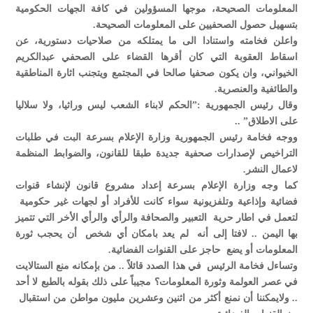
المعلومات الصحيحة، موجها المسؤولين في كافة الجهات الحكومية
بتسهيل حصول الصحفيين على المعلومات الصحيحة.
واعلن فخامته واستنادا الى ما يمتلكه من صلاحيات دستورية، عن
اسقاط العقوبة التي كان أقرها القضاء على الصحفي عبدالكريم
الخيواني، وان يكون صحفيا صالحا في المجتمع ويتجنب اثارة المناطقية
والطائفية والعنصرية.
وقال رئيس الجمهورية :”الحكم لابناء الشعب ليس وراثيا، ولا سلاليا
على الاطلاق” ..
ووجه فخامة رئيس الجمهورية وزارة الإعلام بسرعة البت في طلبات
التراخيص لإصدارات صحفية جديدة طبقا للقانون، والضوابط المنظمة
لاعمال النشر.
كما وجه وزارة الإعلام بسرعة إعداد مشروع قانون لإنشاء قنوات
فضائية وإذاعية وتلفزيونية سواء كانت للأفراد أو لجهات غير حكومية
لتعمل في اطار حرية التعبير والصحافة والرأي والرأي الأخر التي تتميز
بها اليمن .. لافتا إلى أنه لم يعد بامكان أي شخص أن يحجب ثورة
المعلومات أو يضع حاجز على القنوات الفضائية.
وتساءل فخامة الرئيس في هذا الصدد قائلاً .. من بإمكانه منع الستالايت
في عصر العولمة وثورة المعلومات؟ مجيباً على ذلك بقوله بالطبع لا أحد
.. ولايمكننا أن نمنع أكثر من اثنين وعشرين مليون مواطن من استقبال