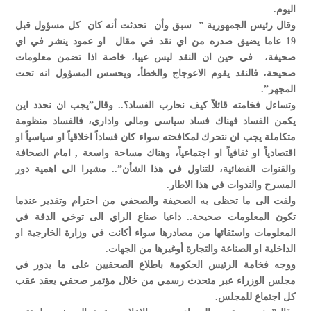
اليوم.
وقال رئيس الجمهورية ” سبق وأن تحدثت أنه كان كل مسؤول قبل
19 عاما يضيق صدره من اي نقد في مقال او عمود ينشر في اي
صحيفة، في حين ان النقد ليس عيبا، خاصة اذا تضمن معلومات
صحيحة، فالنقد يقوم الاعوجاج والخطأ، ويحسس المسؤول انه تحت
المجهر”.
وتساءل فخامته قائلاً كيف نحارب الفساد؟.. وقال”يجب ان نحدد اين
يكمن الفساد فهناك فساد سياسي ومالي واداري، فالفساد منظومة
متكاملة يجب ان نتحرك لمكافحته سواء كان فساداً اخلاقياً او سياسياً او
اقتصادياً او ثقافياً او اجتماعياً، وهناك مساحة واسعة , امام الصحافة
والقنوات الفضائية، للتناول في هذا الشأن”.. مشيرا الى اهمية دور
المسرح والندوات في هذا الاطار.
ولفت الى ما تحظى به الصحيفة والصحفي من احترام وتقدير عندما
تكون المعلومات صحيحة.. داعيا صناع الراي الى توخي الدقة في
المعلومات واستقائها من مصادرها سواء أكانت في وزارة الخارجية او
الداخلية او الصناعة والتجارة أوغيرها من الجهات.
ووجه فخامة الرئيس الحكومة باطلاع الصحفيين على ما يدور في
مجلس الوزراء عبر متحدث رسمي من خلال مؤتمر صحفي يعقد عقب
كل اجتماع للمجلس.