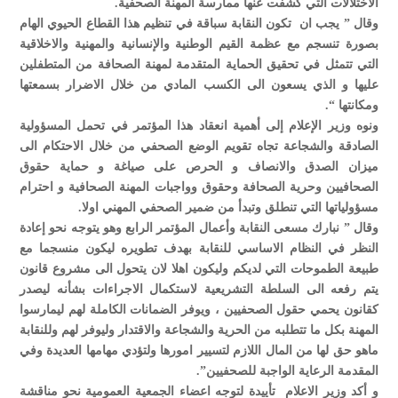
الاختلالات التي كشفت عنها ممارسة المهنة الصحفية.
وقال ” يجب ان تكون النقابة سباقة في تنظيم هذا القطاع الحيوي الهام
بصورة تنسجم مع عظمة القيم الوطنية والإنسانية والمهنية والاخلاقية
التي تتمثل في تحقيق الحماية المتقدمة لمهنة الصحافة من المتطفلين
عليها و الذي يسعون الى الكسب المادي من خلال الاضرار بسمعتها
ومكانتها “.
ونوه وزير الإعلام إلى أهمية انعقاد هذا المؤتمر في تحمل المسؤولية
الصادقة والشجاعة تجاه تقويم الوضع الصحفي من خلال الاحتكام الى
ميزان الصدق والانصاف و الحرص على صياغة و حماية حقوق
الصحافيين وحرية الصحافة وحقوق وواجبات المهنة الصحافية و احترام
مسؤولياتها التي تنطلق وتبدأ من ضمير الصحفي المهني اولا.
وقال ” نبارك مسعى النقابة وأعمال المؤتمر الرابع وهو يتوجه نحو إعادة
النظر في النظام الاساسي للنقابة بهدف تطويره ليكون منسجما مع
طبيعة الطموحات التي لديكم وليكون اهلا لان يتحول الى مشروع قانون
يتم رفعه الى السلطة التشريعية لاستكمال الاجراءات بشأنه ليصدر
كقانون يحمي حقول الصحفيين ، ويوفر الضمانات الكاملة لهم ليمارسوا
المهنة بكل ما تتطلبه من الحرية والشجاعة والاقتدار وليوفر لهم وللنقابة
ماهو حق لها من المال اللازم لتسيير امورها ولتؤدي مهامها العديدة وفي
المقدمة الرعاية الواجبة للصحفيين”.
و أكد وزير الاعلام تأييدة لتوجه اعضاء الجمعية العمومية نحو مناقشة