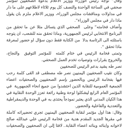
وقال” نوجه رئيس الوزراء ووزير الاعلام بدعوة الصحفيين لمؤتمر
صحفي في الساعة الواحدة والنصف كل يوم ثلاثاء لاطلاعهم على ما دار
في مداولات ومناقشات مجلس الوزراء، ووزير الاعلام ملزم بان يقول
ماذا دار في مجلس الوزراء”.
وأضاف فخامته” وعلى الصحفي الذي يتسائل مثلا عن ما تحقق من
البرنامج الانتخابي لرئيس الجمهورية، وماذا تحقق منه للشعب، ان يتوجه
باسئلته الى الرئاسة بدلا من الكتابة فقط دون سؤال او حضور لمعرفة
ماذا تحقق “.
وتمنى فخامة الرئيس في ختام كلمته للمؤتمر التوفيق والنجاح،
والخروج بقرارات وتوصيات تخدم العمل الصحفي.
نصر طه يشيد بدعم الرئيس للصحفيين
وكان نقيب الصحفيين اليمنيين نصر طه مصطفى قد القى كلمة رحب
فيها بفخامة الرئيس وبالحضور بإسم الصحفييين والصحفيات اعضاء
الجمعية العمومية للنقابة الذين احتشدوا من جميع انحاء الجمهورية في
المؤتمر العام الرابع ليشكلوا لوحة وطنية رائعة تعزز الوحدة النقابية في
هذا الكيان المدني الذي يعتبر نموذجاً يحتذى به في الوحدة والديمقراطية
والتعددية والفاعلية والحضور.
وقال: هذا اول مؤتمر لنقابة الصحفيين اليمنيين تجري تحضيراته كاملة
في مقرها الجديد المقدم هدية من فخامة الرئيس علي عبدالله صالح
لاخوانه وابنائه وبناته اعضاء النقابة.. لافتا إلى ان الصحفيين والصحفيات