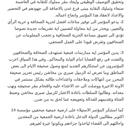
وتحقيق التوصيف الوظيفي وايجاد مقر مملوك للنقابة في العاصمة
صنعاء وتمليك النقابة مبنى فرع عدن بالاضافة الى جهودهم في التحضير
والاعداد لانعقاد هذا المؤتمر وانجاح اعماله.
2- يدعو المؤتمر الى توفير مناخات افضل لحرية الصحافة و حرية الرأي
والتعبير، ويحذر من اية محاولة لتضمين اية تشريعات جديدة نصوصا
تؤدي الى تضييق مساحة الحرية الصحافية و تحجب المعلومات عن
الصحافيين وتفرض قيودا على العمل الصحفي.
3- يدين المؤتمر اية ممارسات قمعية تستهدف الصحافة والصحافيين
والتعنت في رفع القضايا امام النيابة والمحاكم.. وفي هذا السياق اعرب
المؤتمرون عن استنكارهم الشديد لمنع وصول صحيفة الايام الى بعض
المناطق وما تعرض له الزميل صبري بن مخاشن رئيس تحرير صحيفة
المحرر من انتهاكات وملاحقات واعتداءات طالته بشكل مستمر في
الاونة الاخيرة ووصلت الى حد الاعتداء عليه واقتحام مقر صحيفته ونهب
معداته. وطالبوا السلطات باعادة الاعتبار للزميل صبري مخاشن وضبط
الجناة وتقديمهم للعدالة وتعويضه عما لحق به من ضرر.
كما استنكر المؤتمر الاستيلاء على ارضية جمعية صحفيي مؤسسة 14
اكتوبر مطالبين الدولة التدخل باعادة ارضية الجمعية من المعتدين
واحالتهم الى القضاء لياخذوا جزاءهم ويكونوا عبرة لغيرهم.