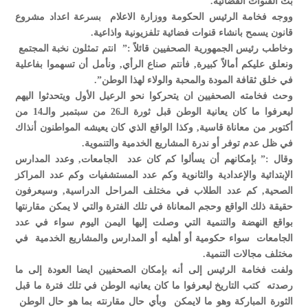
بث القنوات الفضائية.
ووجه فخامة الرئيس الحكومة ووزارة الاعلام بسرعة اعداد مشروع
قانون يسمح بانشاء قنوات فضائية تلفزيونية واذاعية.
وخاطب رئيس الجمهورية الصحفيين قائلاً :” انتم تمثلون نخبة المجتمع
ونعلق عليكم أمالاً كبيرة, فأنتم صناع الرأي, ونأمل أن تسهموا بفاعلية
في خلق ثقافة المودة والمحبة والولاء لهذا الوطن”.
وحث فخامته الصحفيين ان يتحركوا نحو الرعيل الأول ويتحدثوا اليهم
ليعرفوا ما كان يعانية الوطن قبل ثورة الـ26 من سبتمبر والـ14 من
أكتوبر من معاناة قاسية, وكذا الواقع الذي كان يعيشه المواطنون أنذاك
في ظل عدم توفر أو ندرة المشاريع الخدمية والتنموية.
وقال :” بإمكانهم أن يسألوا كم كان عدد الجامعات, وعدد المدارس
الإبتدائية والإعدادية والثانوية وكم عدد المستشفيات وكم عدد المراكز
الصحية, كم عدد الطلاب في مختلف المراحل الدراسية, وسيعرفون
حقيقة ذلك الواقع وحجم المعاناة في تلك الفترة والتي لا يمكن مقارنتها
بواقع النهضة والتنمية التي وصلت إليها اليمن اليوم سواء في عدد
الجامعات سواء حكومية أو أهليه أو المدارس والمشاريع الخدمية في
مختلف مجالات التنمية.
ولفت فخامة الرئيس إلى أنه بإمكان الصحفيين ايضا العودة إلى ما
رصدته كتب التاريخ ليعرفوا ما كان يعانيه الوطن في تلك فترة ما قبل
الثورة المباركة وهو ما لايمكن وبأي حال مقارنته بما هو حال الوطن