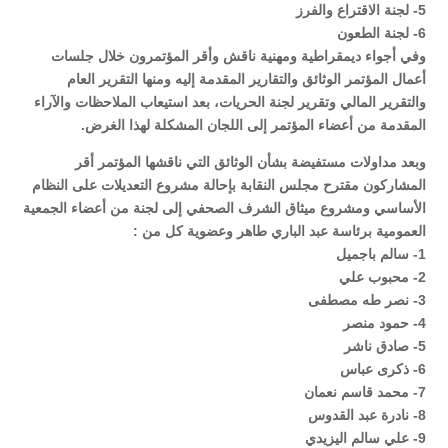
5- لجنة الاقتراع والفرز
6- لجنة الطعون
وفي أجواء ديمقراطية ومهنية ناقش وأقر المؤتمرون خلال جلسات
أعمال المؤتمر الوثائق والتقارير المقدمة إليه ومنها التقرير العام
والتقرير المالي وتقرير لجنة الحريات، بعد استيعاب الملاحظات والآراء
المقدمة من أعضاء المؤتمر إلى اللجان المشكلة لهذا الغرض.
وبعد مداولات مستفيضة بشأن الوثائق التي ناقشها المؤتمر أقر
المشاركون مقترح مجلس النقابة بإحالة مشروع التعديلات على النظام
الأساسي ومشروع ميثاق الشرف الصحفي إلى لجنة من أعضاء الجمعية
العمومية برئاسة عبد الباري طاهر وعضوية كل من :
1- سالم باجميل
2- محبوب علي
3- نصر طه مصطفى
4- حمود منصر
5- صادق ناشر
6- ذكرى عباس
7- محمد قاسم نعمان
8- نادرة عبد القدوس
9- علي سالم اليزيدي