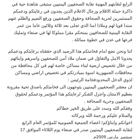
الرابع لنقابتهم المهنية نقابة الصحفيين اليمنيين ستبقى شاهدة حية في
ذاكرة حملة الاقلام ورجال الاعلام الذين يجدون في رعايتكم ودعمكم
المستمرين لحرية الصحافة وحقوق الصحفيين ورفع الضيم والظلم عنهم
سندا قويا لهم وملاذا امنا الذي تجلى بعد ثلاثة وثلاثين عاما من عمر
النقابة اليمنية للصحافيين بمنحكم مقرا مملوكا لها في صنعاء وتمليك
فرعها في عدن في خطوة مماثلة .
اننا ونحن نضع امام فخامتكم هذا الرصيد الذي حققناه برعايتكم ودعمكم
يحدونا الامل والتفاؤل في ضمان ملاذ آمن للصحفيين واسرهم وابنائهم
من خلال تخصيص ارضية لبناء مساكن خاصة لهم في كل محافظة من
محافظات الجمهورية اسوة بمبادرتكم في تخصيص اراضي ومساكن
لذوي الدخل المحدودفخامة الرئيس :
ان معشر الصحفيين اليمنيين يتوجهون الى فخامتكم باصدق تحية مقرونة
بعظيم الامتنان واجزل الشكر لرعايتكم هذا المؤتمر ودعمكم لحقوق
الصحفيين وحرية الصحافة .
وفقكم الله وسدد على طريق الخير خطاكم
والسلام عليكم ورحمة الله وبركاته
اخوانكم وابناؤكم/ اعضاء الجمعية العمومية للمؤتمر العام الرابع
لنقابة الصحفيين اليمنيين صدر في صنعاء يوم الثلاثاء الموافق 17
سبتمبر مارس 2009م