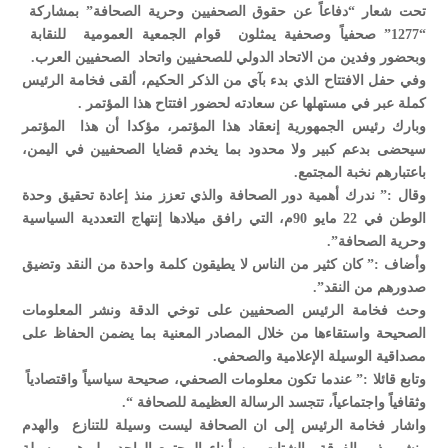
تحت شعار “دفاعاً عن حقوق الصحفيين وحرية الصحافة” بمشاركة
“1277” صحفياً وصحفية يمثلون قوام الجمعية العمومية للنقابة
وبحضور وفدين من الاتحاد الدولي للصحفيين واتحاد الصحفيين العرب.
وفي حفل الافتتاح الذي بدء بآي من الذكر الحكيم، ألقى فخامة الرئيس
كملة عبر في مستهلها عن سعادته لحضور افتتاح هذا المؤتمر .
وبارك رئيس الجمهورية إنعقاد هذا المؤتمر، مؤكدا أن هذا المؤتمر
سيحضى بدعم كبير ولا محدود بما يخدم قضايا الصحفيين في اليمن،
باعتبارهم نخبة المجتمع.
وقال :” ندرك أهمية دور الصحافة والذي تعزز منذ إعادة تحقيق وحدة
الوطن في 22 مايو 90م، التي رافق ميلادها إنتهاج التعددية السياسية
وحرية الصحافة”.
وأضاف :” كان كثير من الناس لا يطيقون كلمة واحدة من النقد وتضيق
صدورهم من النقد”.
وحث فخامة الرئيس الصحفيين على توخي الدقة ونشر المعلومات
الصحيحة واستقاءها من خلال المصادر المعنية بما يضمن الحفاظ على
مصداقية الوسيلة الإعلامية والصحفي.
وتابع قائلا :” عندما تكون معلومات الصحفي، صحيحة سياسياً واقتصادياً
وثقافياً واجتماعياً، تتجسد الرسالة العظيمة للصحافة “.
واشار فخامة الرئيس إلى ان الصحافة ليست وسيلة للتنازع والهدم