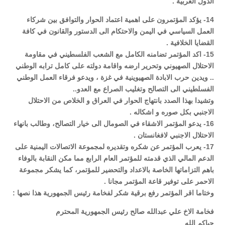
الدول العربية .
14- يؤكد المؤتمرون على اهمية اعتماد الحوار والتوافق بين شركاء
العمل السياسي في اليمن والاحتكام الى الدستور والقانون في كافة
القضايا الخلافية .
15- اكد المؤتمر تضامنه الكامل مع الشعب الفلسطيني في مقاومة
الاحتلال الصهيوني وتحرير ارضه واقامة دولته على كامل ترابه الوطني
.. ويدين حرب الابادة الصهيوينية في غزة ، ويدعو فرقاء العمل الوطني
الفسلطيني الى التصالح وتغليب الصراع مع العدو..
وتشيدا بهذا الصدد بانتهاج الحوار في العراق و الخلاص من الاحتلال
الاجنبي بكل صوره و اشكاله .
16- يدعو المؤتمر الاشقاء في الصومال الى خيار التصالح، وطالب بانهاء
الاحتلال الاجنبي لافغانستان .
17- يعرب المؤتمر عن شكره وتقديره لمجموعة الاتصالات اليمنية على
الدعم المالي الذي قدمته للمؤتمر العام الرابع مما مكن النقابة بالوفاء
باهم التزاماتها الخاصة بالاعداد والتحضير للمؤتمر، كما يشكر مجموعة
الاحمر على توفير قاعة المؤتمر مجانا .
وختاما اقر المؤتمر رفع برقية شكر لفخامة رئيس الجمهورية هذا نصها :
فخامة الاخ علي عبدالله صالح رئيس الجمهورية المحترم
حياكم الله