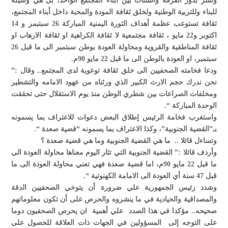
ونشر بذور الفرقة والشتات بين أبناء المجتمع الواحد، بل هي وسيلة
للبناء وللتربية الوطنية ولخلق ثقافة المودة والمحبة داخل أبناء المجتمع،
ثقافة تستوعب عظمة أهداف الثورة اليمنية المباركة 26 سبتبمر و 14
اكتوبر و22 مايو ، ثقافة مجتمعية لا ثقافة الكراهية او ثقافة الارهاب او
ثقافة المناطقية والقروية ومحاولة العودة بوطن سبتمبر الى ما قبل 26
سبتمبر، او العودة بالوطن الى ما قبل 22 مايو 90م.
ودعا فخامته الصحفيين الى خلق ثقافة توعوية لدى المجتمع.. وقال :”
نحن ندرك حجم الارث الكبير الذي ورثناه من عهود الامامه والتشطير
ومخلفات الصراعات بين شطري الوطن منذ يوم الاستقلال حتى تحققت
الوحدة المباركة “.
واستغرب فخامة الرئيس إطلاق البعض دعوات للاعتراف بما يسمونه
بـ”القضية الجنوبية”، وكذا الاعتراف بما يسمونه “قضية صعدة “.
وتساءل قائلا .. ما هي القضية الجنوبية وما هي قضية صعدة ؟
وأردف قائلا :” القضية الجنوبية التي تثار اليوم معناها محاولة العودة الى
ما قبل 22 مايو 90م، اما قضية صعدة فهي تعني محاولة العودة الى ما
قبل 47 سنة أي العودة الى الامامة الكهنوتية “.
وشدد رئيس الجمهورية علي ضرورة أن يتوخي الصحفيين الدقة
والمصداقية والحيادية في ما ينشروه والحرص على أن تكون معلوماتهم
صحيحه.. مؤكدا في هذا الصدد علي أهمية ان يحرص الصحفيون دوما
على التوجه إلى المسؤولين في الجهات ذات العلاقة للحصول على