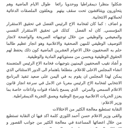
شكلوا منظرا ديمقراطيا ووحدويا رائعا طوال الايام الماضية وهم
يتحاورون ويتناقشون تحت سقف بيتهم ويعلقون الملصقات الدعائية
لحملاتهم الانتخابية.
و اضاف : كما كان لفخامة الاخ الرئيس الفضل في تحقيق الاستقرار
المؤسسي, كان له الفضل كذلك في تحقيق الاستقرار النفسي
والمعيشي والوظيفي من خلال توجيهاته الصريحة والواضحة لانجاز
التوصيف الوظيفي للمهن الصحفية والاعلامية وهو انجاز عظيم طالما
حلم به الصحفيون خلال الاعوام العشرين الماضية كون ذلك يحفظ لهم
الحقوق الوظيفية ويحسن من مستوياتهم المادية والوظيفية.
و أشاد نقيب الصحفيين اليمنيين بتوجيهات فخامة الاخ الرئيس المتضمنة
انشاء المجلس الاعلى للاعلام, متطلعا باهتمام الى الدور الاستثنائي الذي
يمكن لهذا المجلس ان يقوم به في اليمن على صعيد تنفيذ البرنامج
الانتخابي لفخامة الاخ الرئيس معربا عن الامل في سرعة انجاز قانون
الاعلام السمعي والمرئي الذي يسمح بانشاء قنوات واذاعات خاصة بما
يعزز الحريات الاعلامية ويرسخ الوطنية ويعمق التجربة الديمقراطية.
وزير الاعلام:
النقابة تستطيع معالجة الكثير من الاختلالات
والقى وزير الاعلام حسن أحمد اللوزي كلمة اكد فيها ان النقابة تستطيع
من خلال اعضائها المساعدة في معالجة الكثير من جوانب القصور و