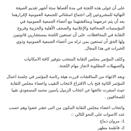
على أن تتولى هذه اللجنة في مدة أقصاها ستة أشهر تقديم الصيغة
النهائية للمشروعين إلى اجتماع استثنائي للجمعية العمومية لإقرارهما
بعد أن يتم عرضهما ومناقشتهما مع أعضاء الجمعية العمومية في
المؤسسات الصحافية والإعلامية والصحف الأهلية والحزبية وفروع
النقابة في المحافظات، على أن تستعين اللجنة بمستشارين قانونيين
ولها الحق أن تستعين بمن تراه من أعضاء الجمعية العمومية وذوي
الخبرات في هذا المجال.
وكلف المؤتمر مجلس النقابة المنتخب بتوفير كافة الامكانيات
والتسهيلات المطلوبة لانجاز مهام اللجنة.
وبعد الانتهاء من المناقشات قررت هيئة رئاسة المؤتمر في جلسة اعمال
المؤتمر الثانية فتح باب الاقتراع لانتخاب النقيب واعضاء مجلس النقابة
حيث اسفرت نتائجها عن انتخاب الزميل ياسين محمد المسعودي نقيبا
للصحافيين .
وانتخاب اعضاء مجلس النقابة المكون من اثنى عشر عضوا وهم حسب
عدد الاصوات على النحو التالي :-
1- مروان دماج
2- فاطمة مطهر