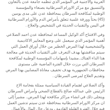
العربية والأجنبية في المؤتمر الذي تنظمه جامعة عدن بالتعاون
والتنسيق مع مركز الاورام السرطانية بصنعاء والمؤسسة
الوطنية لمكافحة السرطان بمحافظة عدن على مدى يومين
(45) بحثاً وورقة علمية تتعلق بأمراض الدم والأورام السرطانية
في اليمن والتقنيات الحديثة في التشخيص والعلاج .
وفي الافتتاح أكد الوكيل المساعد لمحافظة عدن احمد الضلاعي
أهمية المؤتمر الذي سيعمل على وضع المعايير الاكاديمية
والتشخيصية لهذا المرض الخطير من خلال أوراق العمل التي
سيتم مناقشتها بهدف التعرف على التقنيات الحديثة في معالجة
هذا الداء الفتاك..مشيدا بإسهامات المؤسسة الوطنية لمكافحة
السرطان التي برزت خلال الفترة الماضية على مستوى
محافظات الجمهورية بهدف تخفيف معاناة المصابين بهذا المرض
وتقديم العلاج لمرضى السرطان .
وأكد الضلاعي اهتمام القيادة السياسية ممثلة بفخامة الاخ
الرئيس علي عبدالله صالح بالقطاع الصحي وأمراض السرطان
ويتجلى ذلك في انشاء مراكز مكافحة لهذا المرض.. مشيراً إلى
ان مركز الاورام السرطانية بمحافظة عدن سيتم تدشين العمل
فيه خلال الفترة القليلة القادمة ، ودعا رجال المال والأعمال