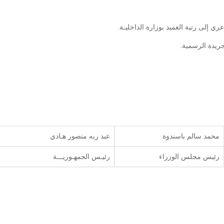
محمد سالم باسندوة
عبد ربه منصور هـادي
رئيس مجلس الوزراء
رئيـس الجمهـوريـــة