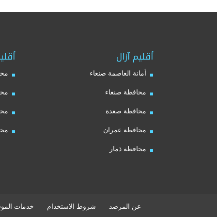
أقليم آزال
أقلي
أمانة العاصمة صنعاء
محا
محافظة صنعاء
محا
محافظة صعدة
محا
محافظة عمران
محا
محافظة ذمار
عن المرصد
شروط الاستخدام
خدمات الموق