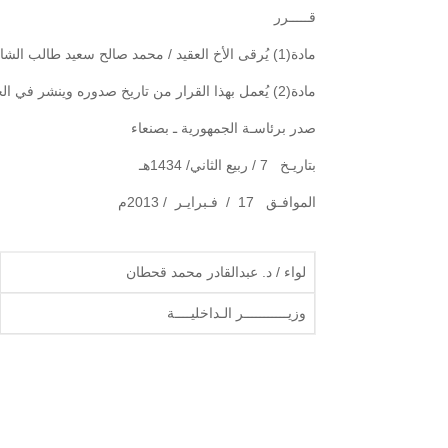
قـــــرر
مادة(1) يُرقى الأخ العقيد / محمد صالح سعيد طالب الشاعري إلى رتبة العميد بوزارة الداخليـة.
مادة(2) يُعمل بهذا القرار من تاريخ صدوره وينشر في الجريدة الرسمية.
صدر برئاسـة الجمهورية ـ بصنعاء
بتاريـخ 7 / ربيع الثاني/ 1434هـ
الموافـق 17 / فـبرايـر / 2013م
لواء / د. عبدالقادر محمد قحطان
وزيـــــــــــر الـداخليــــة