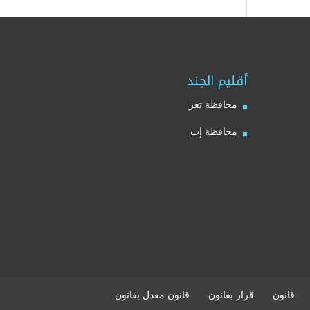
أقليم الجند
محافظة تعز
محافظة إب
قانون
قرار بقانون
قانون معدل بقانون