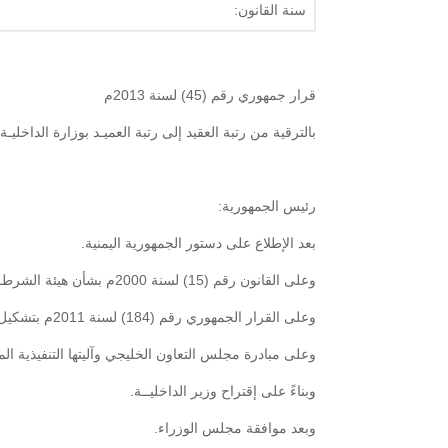
سنة القانون:
قرار جمهوري رقم (45) لسنة 2013م
بالترقية من رتبة العقيد إلى رتبة العميـد بوزارة الداخليـة
رئيس الجمهورية:
بعد الإطلاع على دستور الجمهورية اليمنية.
وعلى القانون رقم (15) لسنة 2000م بشأن هيئة الشرطـة.
وعلى القرار الجمهوري رقم (184) لسنة 2011م بتشكيل حكومة الوفاق الوطني وتسمية أعضائها وتعديله.
وعلى مبادرة مجلس التعاون الخليجي وآليتها التنفيذية الموقعتين بتا
وبناءً على إقتراح وزير الداخليــة.
وبعد موافقة مجلس الوزراء.