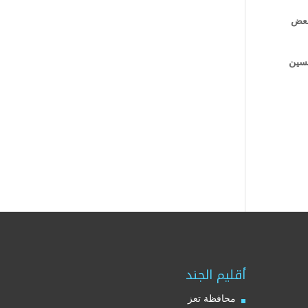
بعض
حسين
أقليم الجند
محافظة تعز