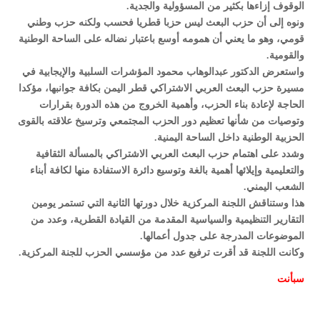
الوقوف إزاءها بكثير من المسؤولية والجدية.
ونوه إلى أن حزب البعث ليس حزبا قطريا فحسب ولكنه حزب وطني
قومي، وهو ما يعني أن همومه أوسع باعتبار نضاله على الساحة الوطنية
والقومية.
واستعرض الدكتور عبدالوهاب محمود المؤشرات السلبية والإيجابية في
مسيرة حزب البعث العربي الاشتراكي قطر اليمن بكافة جوانبها، مؤكدا
الحاجة لإعادة بناء الحزب، وأهمية الخروج من هذه الدورة بقرارات
وتوصيات من شأنها تعظيم دور الحزب المجتمعي وترسيخ علاقته بالقوى
الحزبية الوطنية داخل الساحة اليمنية.
وشدد على اهتمام حزب البعث العربي الاشتراكي بالمسألة الثقافية
والتعليمية وإيلائها أهمية بالغة وتوسيع دائرة الاستفادة منها لكافة أبناء
الشعب اليمني.
هذا وستناقش اللجنة المركزية خلال دورتها الثانية التي تستمر يومين
التقارير التنظيمية والسياسية المقدمة من القيادة القطرية، وعدد من
الموضوعات المدرجة على جدول أعمالها.
وكانت اللجنة قد أقرت ترفيع عدد من مؤسسي الحزب للجنة المركزية.
سبأنت