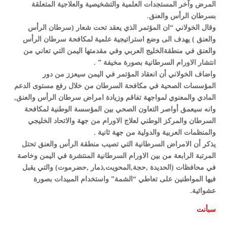
المرض وآخر المستجدات العلمية والتشخيصية والعلاجية المتعلقة
بسرطان الرأس والعنق.
وقال الخولاني “ان المؤتمر الذي يعقد تحت شعار (سرطان الرأس
والعنق ) يهدف الى وضع استراتيجية علمية لمكافحة سرطان الرأس
والعنق في منطقةالخليج العربي وفي مقدمتها اليمن التي تعاني من
انتشار الاورام السرطانية بصورة مخيفة ” .
واضاف الخولاني أن انعقاد المؤتمر في اليمن سيعزز من دور
المؤسسات الصحية في مكافحة السرطان من خلال رفع مستوى الدعم
المادي والمعنوي لمواجهة تفاقم وزيادة امراض سرطان الرأس والعنق,
وانه سيعمق أواصر التعاون الصحي بين المؤسسة الوطنية لمكافحة
السرطان والمركز الوطني لعلاج الاورام من جهة والاتحاد الخليجي
والمنظمات العربية والدولية من جهة ثانية .
يذكر أن الامراض السرطانية التي تصيب منطقة الرأس والعنق تحتل
المرتبة الرابعة من بين الاورام السرطانية المنتشرة في اليمن وخاصة
في محافظات (الحديدة ,حجة,المحويت,ذمار ,حضرموت) والتي يقبل
فيها المواطنين على تعاطي “الشمة” واستخدام المبيدات بصورة
عشوائية.
سبأنت